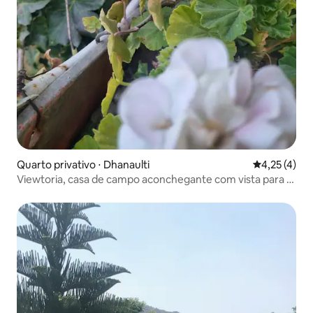
Quarto privativo ⋅ Dhanaulti
4,25 de uma 
4,25 (4)
Viewtoria, casa de campo aconchegante com vista para o
vale