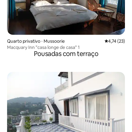
Quarto privativo ⋅ Mussoorie
4,74 de uma a
4,74 (23)
Macquary Inn "casa longe de casa" 1
Pousadas com terraço