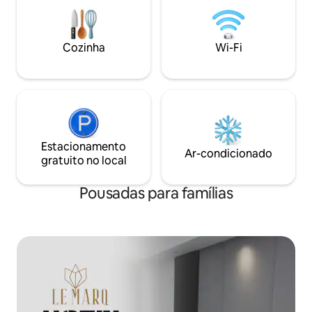
quente • Chef de plantão, Wi-Fi, aceita
animais de estimação. • Ideal para
famílias, casais, grupos e amantes da
natureza que buscam paz e pássaros,
Cozinha
Wi-Fi
trilhas e vistas da neve. • Aceita animais
de estimação • Estacionamento no local.
É assim que Mussoorie deveria se sentir!
Estacionamento
Ar-condicionado
gratuito no local
Pousadas para famílias