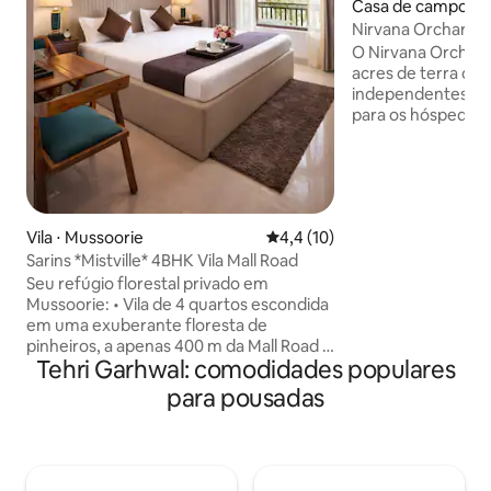
Casa de campo ⋅ 
Nirvana Orchard 4
acesso privativo ao
O Nirvana Orchard
acres de terra co
independentes e v
para os hóspedes
estiverem na prop
podem visitar os a
observação de pás
esportes e outros 
disponíveis na pr
Vila ⋅ Mussoorie
4,4 de uma avaliação média de
4,4 (10)
solicitar que uma
Sarins *Mistville* 4BHK Vila Mall Road
lado de uma fogue
também tem acesso
Seu refúgio florestal privado em
toneladas atravé
Mussoorie: • Vila de 4 quartos escondida
privada de 5 a 10
em uma exuberante floresta de
equipe de limpeza
pinheiros, a apenas 400 m da Mall Road e
Tehri Garhwal: comodidades populares
treinados, você c
da estrada de camelos e a 1 km da
experiência hospit
Library Chowk. • Novo terraço no último
para pousadas
andar com sala de jantar, fogueira,
churrasqueira e vista para a neve •
Quartos aconchegantes com varandas,
camas king size, Smart TVs e água