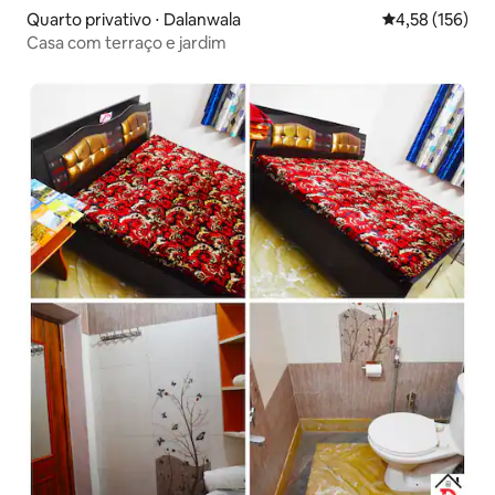
Quarto privativo ⋅ Dalanwala
4,58 de uma av
4,58 (156)
Casa com terraço e jardim