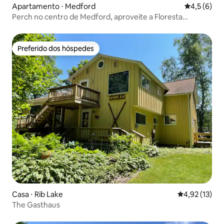
Apartamento ⋅ Medford
4,5 de uma 
4,5 (6)
Perch no centro de Medford, aproveite a Floresta
Nacional Nicolet e a rua principal
Preferido dos hóspedes
Preferido dos hóspedes
Casa ⋅ Rib Lake
4,92 de uma a
4,92 (13)
The Gasthaus