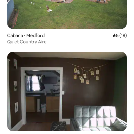
Cabana ⋅ Medford
5 de uma a
5 (18)
Quiet Country Aire