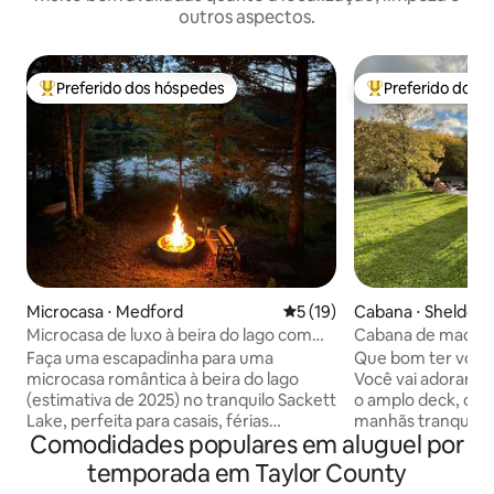
outros aspectos.
Preferido dos hóspedes
Preferido dos 
Entre os melhores preferidos dos hóspedes
Entre os melhore
Microcasa ⋅ Medford
5 de uma avaliação média de
5 (19)
Cabana ⋅ Sheldon
Microcasa de luxo à beira do lago com
Cabana de madeira
Wi-Fi e caiaques
longo do rio Jump
Faça uma escapadinha para uma
Que bom ter você 
microcasa romântica à beira do lago
Você vai adorar os
(estimativa de 2025) no tranquilo Sackett
o amplo deck, o p
Lake, perfeita para casais, férias
manhãs tranquilas 
Comodidades populares em aluguel por
tranquilas, trabalho remoto e fins de
fogueira! O rio ras
semana de desconexão. Acorde com a
lagostins, sapos e
temporada em Taylor County
vista para o lago a partir da cama queen,
avistamentos de á