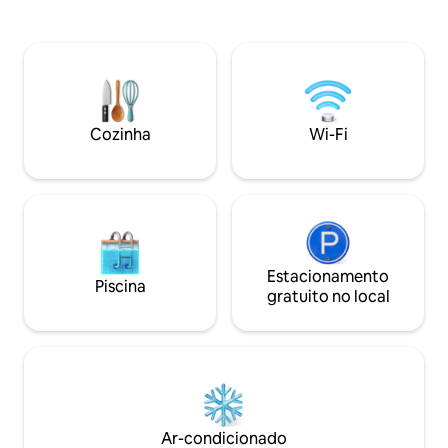
tome um café à beira da água, reme no
design de loft co
lago calmo e não motorizado e relaxe
e duas camas de s
junto à fogueira sob as estrelas. No
privacidade). Perto
interior, aproveite o Wi‑Fi Starlink, uma
quadriciclo com l
cozinha completa, piso aquecido no
bar/comida a cerca
banheiro, self check-in e os confortos de
Lago Holcombe e a
que você precisa. Ao ar livre, aproveite
50 para um animal
Cozinha
Wi-Fi
os caiaques, um cais privativo, a fogueira
adicionar à reserv
e os arredores tranquilos à beira do lago.
unidade adjacente
Estacionamento
Piscina
gratuito no local
Ar-condicionado