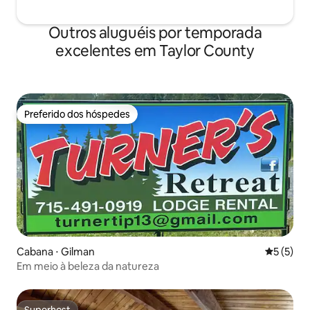
Outros aluguéis por temporada
excelentes em Taylor County
Preferido dos hóspedes
Preferido dos hóspedes
Cabana ⋅ Gilman
5 de uma 
5 (5)
Em meio à beleza da natureza