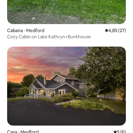
Cabana ⋅ Medford
4,85 de uma a
4,85 (27)
Cozy Cabin on Lake Kathryn+Bunkhouse
Casa ⋅ Medford
5 de uma 
5 (6)