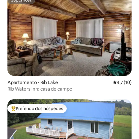
Superhost
Superhost
Apartamento ⋅ Rib Lake
4,7 de uma a
4,7 (10)
Rib Waters Inn: casa de campo
Preferido dos hóspedes
Entre os melhores preferidos dos hóspedes