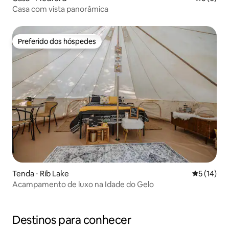
Casa com vista panorâmica
Preferido dos hóspedes
Preferido dos hóspedes
Tenda ⋅ Rib Lake
5 de uma a
5 (14)
Acampamento de luxo na Idade do Gelo
Destinos para conhecer