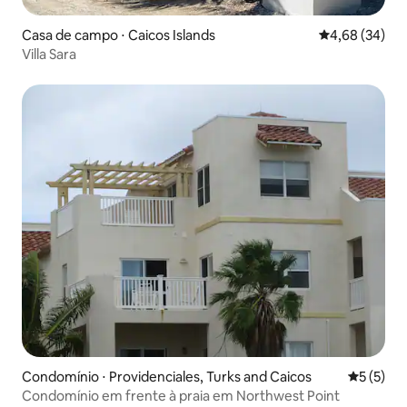
Casa de campo ⋅ Caicos Islands
4,68 de uma a
4,68 (34)
Villa Sara
Condomínio ⋅ Providenciales, Turks and Caicos
5 de uma 
5 (5)
Condomínio em frente à praia em Northwest Point