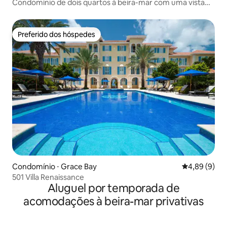
Condomínio de dois quartos à beira-mar com uma vista
deslumbrante
Preferido dos hóspedes
Preferido dos hóspedes
Condomínio ⋅ Grace Bay
4,89 de uma 
4,89 (9)
501 Villa Renaissance
Aluguel por temporada de
acomodações à beira-mar privativas