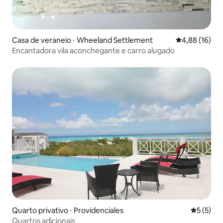
Casa de veraneio ⋅ Wheeland Settlement
4,88 de uma a
4,88 (16)
Encantadora vila aconchegante e carro alugado
Quarto privativo ⋅ Providenciales
5 de uma 
5 (5)
Quartos adicionais