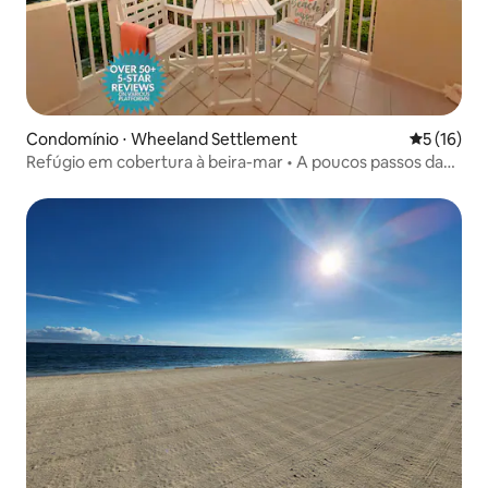
Condomínio ⋅ Wheeland Settlement
5 de uma a
5 (16)
Refúgio em cobertura à beira-mar • A poucos passos da
praia, piscina