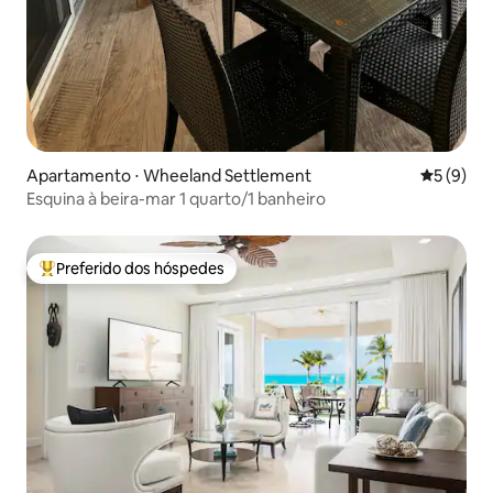
Apartamento ⋅ Wheeland Settlement
5 de uma 
5 (9)
Esquina à beira-mar 1 quarto/1 banheiro
Preferido dos hóspedes
Entre os melhores preferidos dos hóspedes