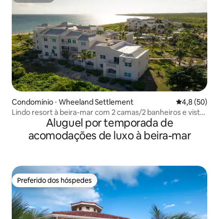
Superhost
Condomínio ⋅ Wheeland Settlement
4,8 de uma a
4,8 (50)
Lindo resort à beira-mar com 2 camas/2 banheiros e vista
Aluguel por temporada de
para o mar
acomodações de luxo à beira-mar
Preferido dos hóspedes
Preferido dos hóspedes