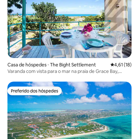
Casa de hóspedes ⋅ The Bight Settlement
4,61 de uma a
4,61 (18)
Varanda com vista para o mar na praia de Grace Bay,
piscina de água salgada
Preferido dos hóspedes
Preferido dos hóspedes