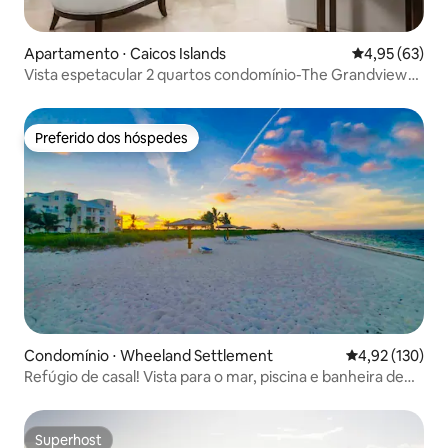
Apartamento ⋅ Caicos Islands
4,95 de uma a
4,95 (63)
Vista espetacular 2 quartos condomínio-The Grandview
205
Preferido dos hóspedes
Preferido dos hóspedes
Condomínio ⋅ Wheeland Settlement
4,92 de uma av
4,92 (130)
Refúgio de casal! Vista para o mar, piscina e banheira de
hidromassagem!
Superhost