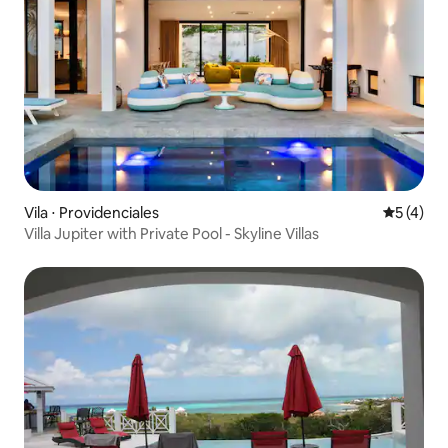
Vila ⋅ Providenciales
5 de uma 
5 (4)
Villa Jupiter with Private Pool - Skyline Villas