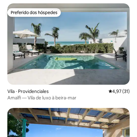
Preferido dos hóspedes
Preferido dos hóspedes
Vila ⋅ Providenciales
4,97 de uma a
4,97 (31)
Amalfi — Vila de luxo à beira-mar