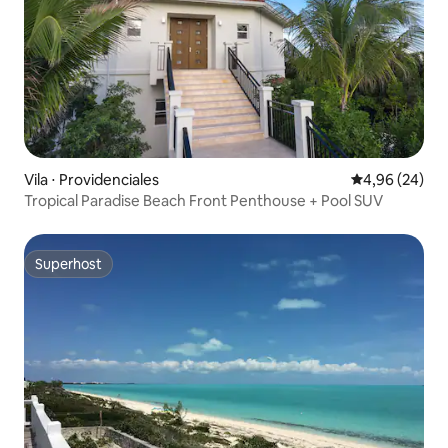
Vila ⋅ Providenciales
4,96 de uma a
4,96 (24)
Tropical Paradise Beach Front Penthouse + Pool SUV
Superhost
Superhost