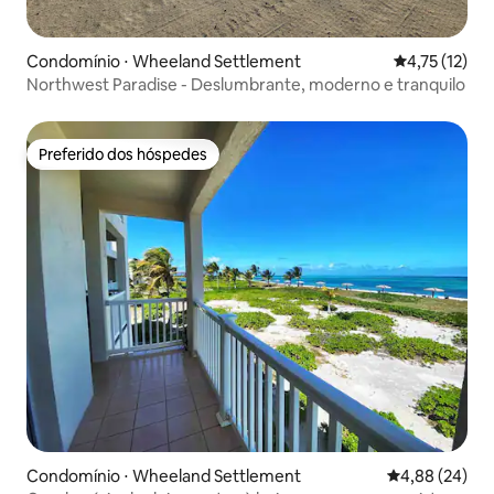
Condomínio ⋅ Wheeland Settlement
4,75 de uma a
4,75 (12)
Northwest Paradise - Deslumbrante, moderno e tranquilo
Preferido dos hóspedes
Preferido dos hóspedes
Condomínio ⋅ Wheeland Settlement
4,88 de uma a
4,88 (24)