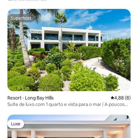
Superhost
Superhost
Resort ⋅ Long Bay Hills
4,88 de uma 
4,88 (8)
Suíte de luxo com 1 quarto e vista para o mar | A poucos
passos da praia!
Luxe
Luxe