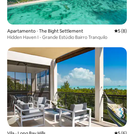
Apartamento ⋅ The Bight Settlement
5 de uma 
5 (8)
Hidden Haven I - Grande Estúdio Bairro Tranquilo
Vila ⋅ Long Bay Hills
5 de uma 
5 (6)