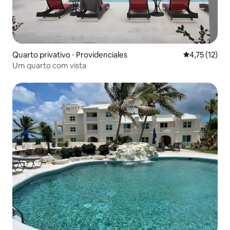
Quarto privativo ⋅ Providenciales
4,75 de uma a
4,75 (12)
Um quarto com vista