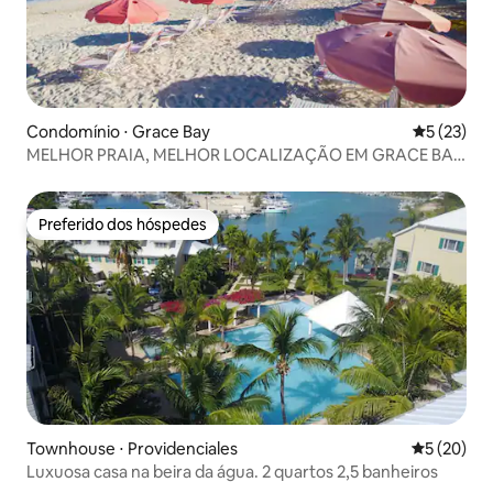
Condomínio ⋅ Grace Bay
5 de uma a
5 (23)
MELHOR PRAIA, MELHOR LOCALIZAÇÃO EM GRACE BAY
- PH 305
Preferido dos hóspedes
Preferido dos hóspedes
Townhouse ⋅ Providenciales
5 de uma a
5 (20)
Luxuosa casa na beira da água. 2 quartos 2,5 banheiros