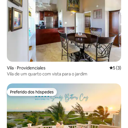
Vila ⋅ Providenciales
5 de uma 
5 (3)
Vila de um quarto com vista para o jardim
Preferido dos hóspedes
Preferido dos hóspedes