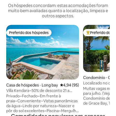
Os hóspedes concordam: estas acomodações foram
muito bem avaliadas quanto a localização, limpeza e
outros aspectos.
Preferido dos hóspedes
Preferido dos 
Preferido dos hóspedes
Entre os melhore
Condomínio ⋅ Gra
Localizado no cora
Casa de hóspedes ⋅ Long bay
4,94 de uma avaliação média de
4,94 (95)
Renaissance
Muitas vagas em j
Villa Kendara~50% de desconto 21 a
para julho. (Veja o
25/08~Praia~Priv~Portão~Vista
Privado~Fechado~Em frente à
Condomínio de lux
praia~Conveniente~Vistas panorâmicas
de Grace Bay, TCI
da água~Lindo por natureza~Nascer e
unidade de 1 quart
pôr do sol excelentes~Piscina~Mergulho
da piscina oferec
com snorkel~5 min do Grace Bay Hub e