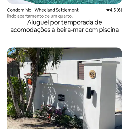
Condomínio ⋅ Wheeland Settlement
4,5 de uma 
4,5 (6)
lindo apartamento de um quarto.
Aluguel por temporada de
acomodações à beira-mar com piscina