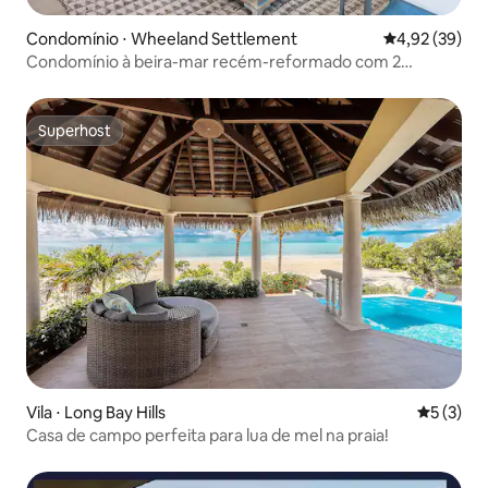
Condomínio ⋅ Wheeland Settlement
4,92 de uma a
4,92 (39)
Condomínio à beira-mar recém-reformado com 2
quartos/2 banheiros
Superhost
Superhost
Vila ⋅ Long Bay Hills
5 de uma 
5 (3)
Casa de campo perfeita para lua de mel na praia!