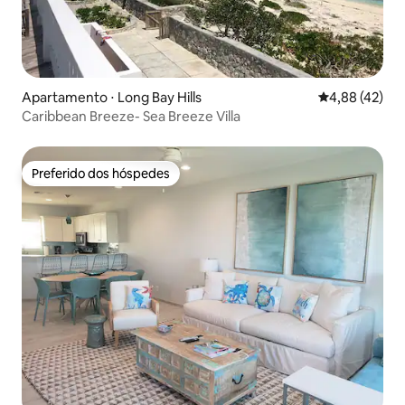
Apartamento ⋅ Long Bay Hills
4,88 de uma a
4,88 (42)
Caribbean Breeze- Sea Breeze Villa
Preferido dos hóspedes
Preferido dos hóspedes