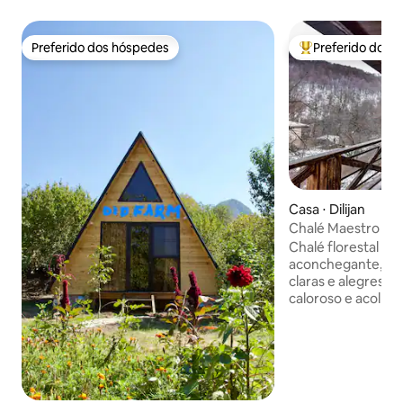
Preferido dos hóspedes
Preferido dos 
Preferido dos hóspedes
Entre os melhore
Casa ⋅ Dilijan
Chalé Maestro Sunr
Dilijan
Chalé florestal il
aconchegante, pr
claras e alegres 
caloroso e acolhed
pacífica floresta de
conta com uma gr
perfeita para curti
montanha e vistas
hóspedes podem us
privativo com chu