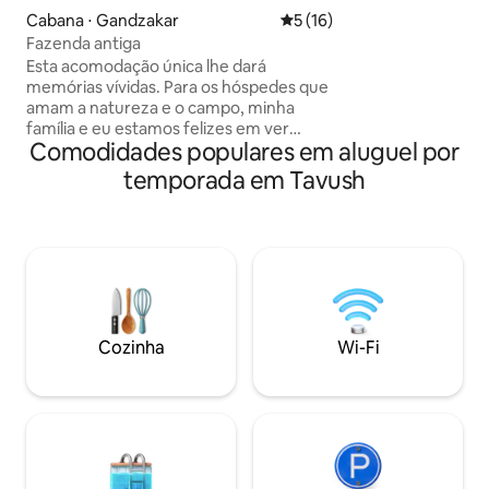
cozinha totalment
Cabana ⋅ Gandzakar
5 de uma avaliação média de
5 (16)
o ideal para famíl
Fazenda antiga
busca de um refúg
Esta acomodação única lhe dará
natureza. ✅ Inclui: Interior iluminado
memórias vívidas. Para os hóspedes que
Varanda grande P
amam a natureza e o campo, minha
Cozinha Localizaçã
família e eu estamos felizes em ver
Comodidades populares em aluguel por
todos os hóspedes e tratá-los com
produtos deliciosos e naturais,
temporada em Tavush
caminhadas nas montanhas, uma
caverna e impressões inesquecíveis.
Esta é a nossa nova casa, bem-vindo🤗
As contas de serviços públicos estão
incluídas no preço!!! Casa de hóspedes
aconchegante na vila de Gandzakar
Bem-vindo à nossa acolhedora casa de
hóspedes localizada na bela vila de
Cozinha
Wi-Fi
Gandzakar. Desfrute de paz, ar fresco
da montanha e verdadeira hospitalidade
armênia.