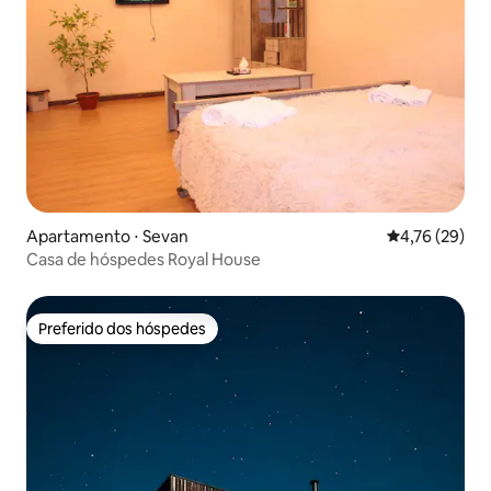
Apartamento ⋅ Sevan
4,76 de uma a
4,76 (29)
Casa de hóspedes Royal House
Preferido dos hóspedes
Preferido dos hóspedes