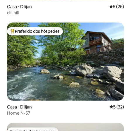
Casa ⋅ Dilijan
5 de uma a
5 (26)
dili.hill
Preferido dos hóspedes
Entre os melhores preferidos dos hóspedes
Casa ⋅ Dilijan
5 de uma a
5 (32)
Home N-57