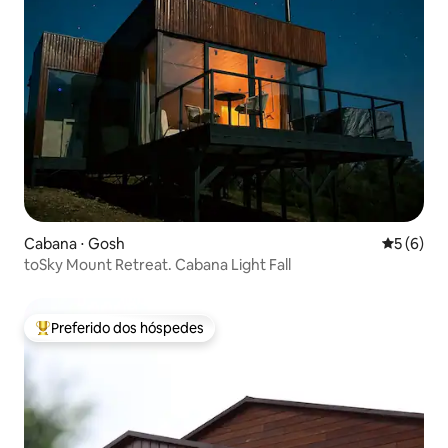
Cabana ⋅ Gosh
5 de uma 
5 (6)
toSky Mount Retreat. Cabana Light Fall
Preferido dos hóspedes
Entre os melhores preferidos dos hóspedes