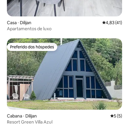
Casa ⋅ Dilijan
4,83 de uma a
4,83 (41)
Apartamentos de luxo
Preferido dos hóspedes
Preferido dos hóspedes
Cabana ⋅ Dilijan
5 de uma 
5 (5)
Resort Green Villa Azul