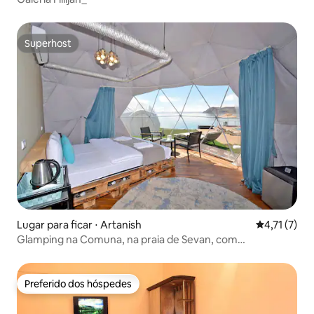
Superhost
Superhost
Lugar para ficar ⋅ Artanish
4,71 de uma 
4,71 (7)
Glamping na Comuna, na praia de Sevan, com
superpiscina
Preferido dos hóspedes
Preferido dos hóspedes