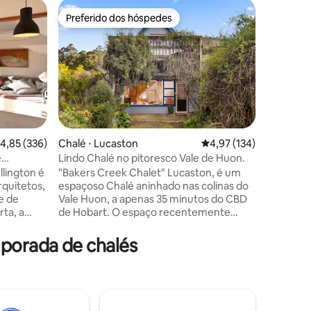
Chalé ⋅ 
Preferido dos hóspedes
Preferi
Preferido dos hóspedes
Preferi
Chalé "R
Tasmânia
'Ravenste
o magníf
vistas ex
espaçosa 
Face Tra
para os 
grande p
ções
Conservaç
,85 de uma avaliação média de 5, 336 avaliações
4,85 (336)
Chalé ⋅ Lucaston
4,97 de uma avaliação 
4,97 (134)
suas próp
e
Lindo Chalé no pitoresco Vale de Huon.
de riachos
llington é
"Bakers Creek Chalet" Lucaston, é um
selvagem 
rquitetos,
espaçoso Chalé aninhado nas colinas do
murais) f
e de
Vale Huon, a apenas 35 minutos do CBD
com lojas
ta, a
de Hobart. O espaço recentemente
mais.
bart. A
renovado tem um caráter bonito e uma
com
sensação caseira acolhedora. É o espaço
porada de chalés
odos os
perfeito para relaxar, fazer caminhadas,
efeição
passear nos jardins, alimentar animais,
ezannine
saborear vinho em torno de lareiras e
omoda 4
muito mais. Desfrute de uma xícara de
chá na varanda entre pássaros cantores,