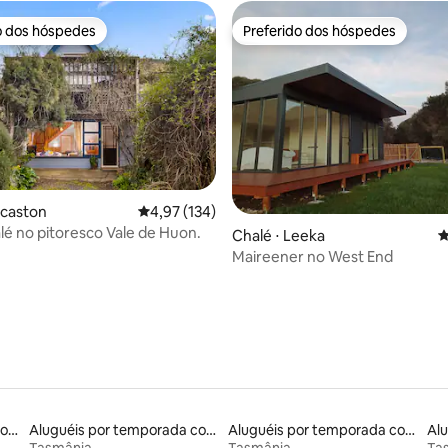
o dos hóspedes
Preferido dos hóspedes
o dos hóspedes
Preferido dos hóspedes
ucaston
4,97 de uma avaliação média de 5, 134 avalia
4,97 (134)
ia de 5, 1.050 avaliações
lé no pitoresco Vale de Huon.
Chalé ⋅ Leeka
4
Maireener no West End
Aluguéis por temporada com café da manhã
Aluguéis por temporada com suítes privativas
Aluguéis por temporada com acesso ao lago
Tasmânia
Tasmânia
Ta