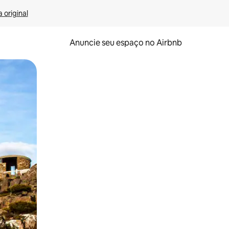
 original
Anuncie seu espaço no Airbnb
 deslizando o dedo na tela.