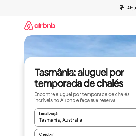
Pular
Algu
para
o
conteúdo
Tasmânia: aluguel por
temporada de chalés
Encontre aluguel por temporada de chalés
incríveis no Airbnb e faça sua reserva
Localização
Quando os resultados estiverem disponíveis, expl
Check-in