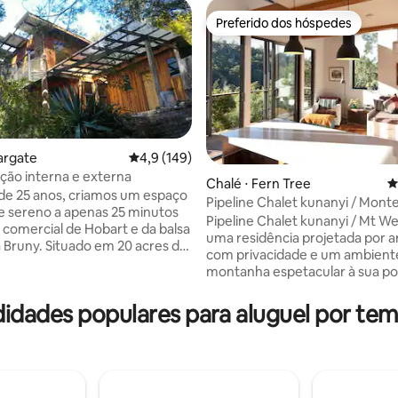
Preferido dos hóspedes
Preferido dos hóspedes
argate
4,9 de uma avaliação média de 5, 149 avalia
4,9 (149)
ão interna e externa
Chalé ⋅ Fern Tree
4
de 25 anos, criamos um espaço
Pipeline Chalet kunanyi / Mont
édia de 5, 122 avaliações
 e sereno a apenas 25 minutos
Wellington
Pipeline Chalet kunanyi / Mt We
 comercial de Hobart e da balsa
uma residência projetada por a
ado em 20 acres de
com privacidade e um ambient
nativos com riachos, riachos de
montanha espetacular à sua por
ropical e trilhas para
apenas 15 minutos do CBD de Ho
s, há mais de 30 espécies
cozinha tem bancos de pedra 
idades populares para aluguel por tem
s de aves e uma abundância de
bancos e um fogão a gás com t
agem nativa bem na sua porta.
utensílios para preparar uma r
ro fornecido para sua estadia e
saudável. Uma cama king no m
 visitar nossa Galeria
e um sofá-cama no lounge ac
: um espaço inspirador onde
pessoas. Há uma TV inteligente com Wi-
 ver e estar com o interior e o