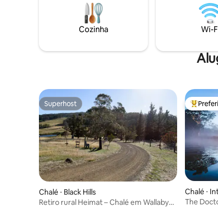
bela Derby, Tasmânia. O alojamento é
exterior. 
leve e espaçoso, com uma cozinha
para com
totalmente equipada, área de estar e
Cozinha
Wi-F
lareira a lenha que o manterá aquecido
quando a temperatura cair.
Alu
Superhost
Prefe
Superhost
Entre os
Chalé ⋅ In
Chalé ⋅ Black Hills
The Docto
Retiro rural Heimat – Chalé em Wallaby
contêiner 
Way