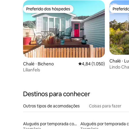
Preferido dos hóspedes
Preferid
Preferido dos hóspedes
Preferid
Chalé ⋅ L
Chalé ⋅ Bicheno
4,84 de uma avaliação méd
4,84 (1.050)
Lindo Cha
Lilianfels
Destinos para conhecer
Outros tipos de acomodações
Coisas para fazer
Aluguéis por temporada com banheiro para PCD
Tasmânia
Tasmânia