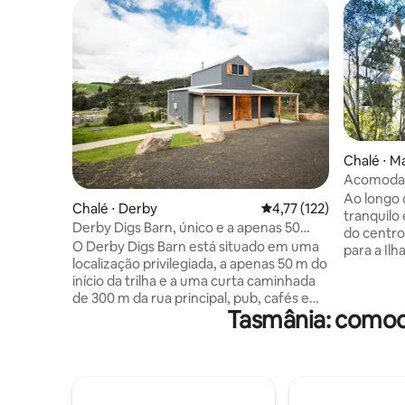
Chalé ⋅ M
Acomodaç
Ao longo 
Chalé ⋅ Derby
4,77 de uma avaliação m
4,77 (122)
tranquilo
Derby Digs Barn, único e a apenas 50
do centro
metros das trilhas
O Derby Digs Barn está situado em uma
para a Ilha Bruny. Situ
localização privilegiada, a apenas 50 m do
arbustos 
início da trilha e a uma curta caminhada
floresta t
de 300 m da rua principal, pub, cafés e
caminhada
Tasmânia: comod
loja de bicicletas. Esta propriedade única
diferente
e independente acomoda
vida selv
confortavelmente 8 pessoas, com 2
Pão casei
quartos no andar de baixo e um terceiro
você pode
no loft no andar de cima. O Derby Digs
Strawbale
Barn é o local perfeito para sua estadia na
você pode