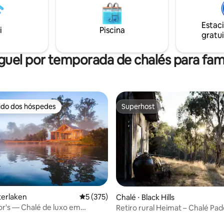
Fi incluída, com floresta e natu
A arte exibida está disponível
imediatamente do lado de fora
pra.
espaço de estar ao ar livre ban
Estac
i
Piscina
sol.
gratui
guel por temporada de chalés para famí
rido dos hóspedes
Superhost
 melhores preferidos dos hóspedes
Superhost
terlaken
5 de uma avaliação média de 5, 375 avalia
5 (375)
Chalé ⋅ Black Hills
r's — Chalé de luxo em
Retiro rural Heimat – Chalé P
à beira do lago
Patch