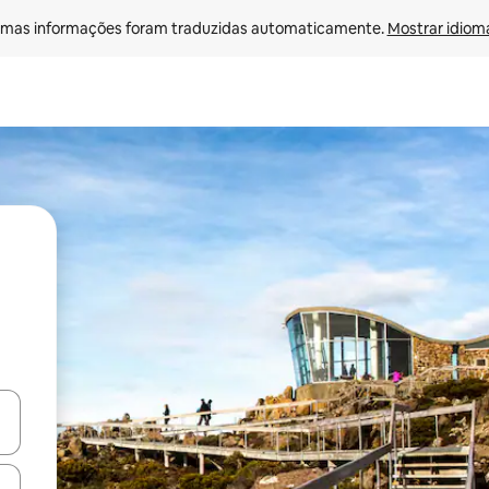
mas informações foram traduzidas automaticamente. 
Mostrar idioma
ore-os usando as seta para cima e para baixo do teclado ou tocando e