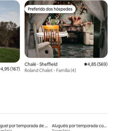
Preferido dos hóspedes
Preferido dos hóspedes
ções
Chalé ⋅ Sheffield
4,85 de uma avaliação m
4,85 (569)
,95 de uma avaliação média de 5, 167 avaliações
4,95 (167)
Roland Chalet - Família (4)
Aluguel por temporada de casas de veraneio
Aluguéis por temporada com caiaque
smânia
Tasmânia