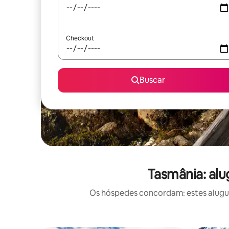
Checkout
Buscar
Tasmânia: alu
Os hóspedes concordam: estes alugué