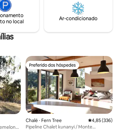
reza
vistas deslumbrantes e a conversa de
 e um
animais de fazenda. É um lugar lindo para
hado pelo
uma pequena escapada!
ionamento
Ar-condicionado
to no local
lias
Preferido dos hóspedes
Preferido dos hóspedes
ções
Chalé ⋅ Fern Tree
4,85 de uma avaliação 
4,85 (336)
Pipeline Chalet kunanyi / Monte
ademelon
Wellington