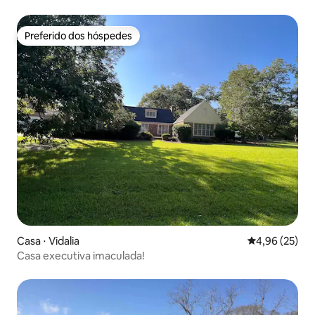
Preferido dos hóspedes
Preferido dos hóspedes
Casa ⋅ Vidalia
4,96 de uma a
4,96 (25)
Casa executiva imaculada!