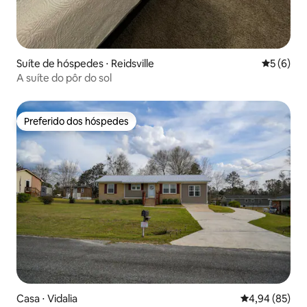
Suíte de hóspedes ⋅ Reidsville
5 de uma 
5 (6)
A suíte do pôr do sol
Preferido dos hóspedes
Preferido dos hóspedes
Casa ⋅ Vidalia
4,94 de uma a
4,94 (85)