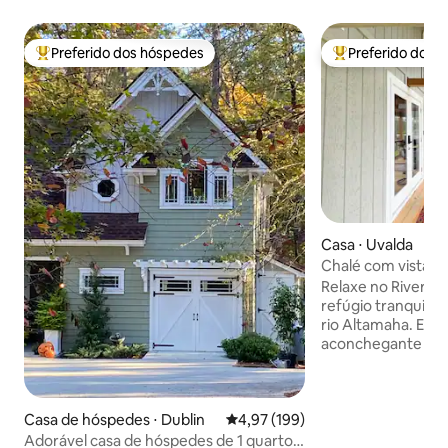
Preferido dos hóspedes
Preferido dos 
Entre os melhores preferidos dos hóspedes
Entre os melhore
Casa ⋅ Uvalda
Chalé com vista pa
Relaxe no RiverVi
refúgio tranquilo 
rio Altamaha. Este
aconchegante é pe
famílias, com doi
queen, uma cozin
abastecida e uma s
com móveis reclin
Casa de hóspedes ⋅ Dublin
4,97 de uma avaliação média de 
4,97 (199)
com streaming. De
Adorável casa de hóspedes de 1 quarto