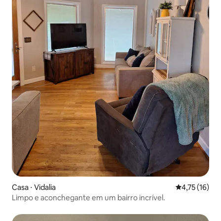
Casa ⋅ Vidalia
4,75 de uma a
4,75 (16)
Limpo e aconchegante em um bairro incrível.