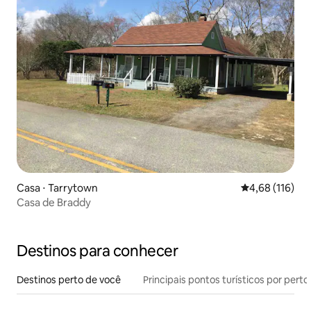
Casa ⋅ Tarrytown
4,68 de uma av
4,68 (116)
Casa de Braddy
Destinos para conhecer
Destinos perto de você
Principais pontos turísticos por perto