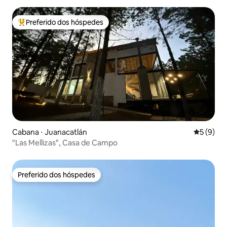
Preferido dos hóspedes
Entre os melhores preferidos dos hóspedes
Cabana ⋅ Juanacatlán
5 de uma 
5 (9)
"Las Mellizas", Casa de Campo
Preferido dos hóspedes
Preferido dos hóspedes