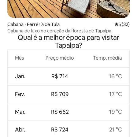
Cabana ⋅ Ferrería de Tula
5 de uma a
5 (32)
Cabana de luxo no coração da floresta de Tapalpa
Qual é a melhor época para visitar
Tapalpa?
Mês
Preço médio
Temp. média
Jan.
R$ 714
16 °C
Fev.
R$ 709
17 °C
Mar.
R$ 662
19 °C
Abr.
R$ 724
21 °C