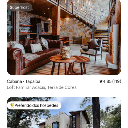
Superhost
Superhost
Cabana ⋅ Tapalpa
4,85 de uma av
4,85 (119)
Loft Familiar Acacia, Terra de Cores
Preferido dos hóspedes
Entre os melhores preferidos dos hóspedes