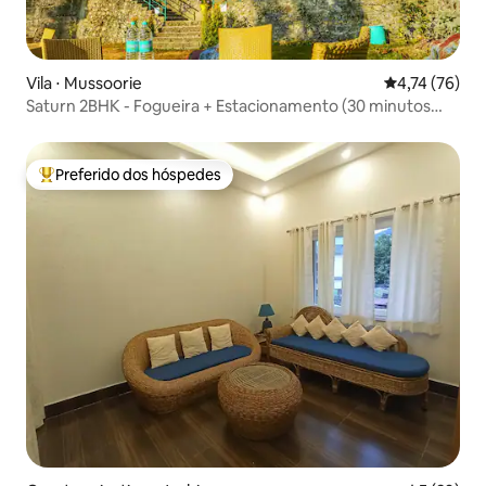
Vila ⋅ Mussoorie
4,74 de uma a
4,74 (76)
Saturn 2BHK - Fogueira + Estacionamento (30 minutos
Mall Road)
Preferido dos hóspedes
Entre os melhores preferidos dos hóspedes