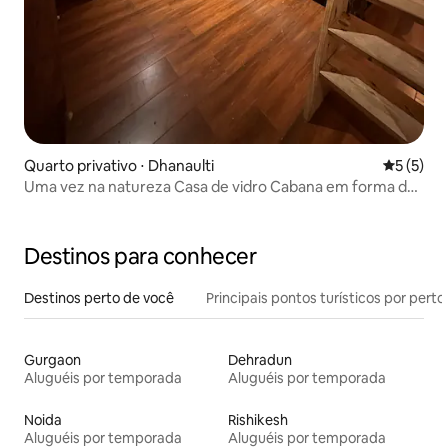
Quarto privativo ⋅ Dhanaulti
5 de uma 
5 (5)
Uma vez na natureza Casa de vidro Cabana em forma de
A |varanda|
Destinos para conhecer
Destinos perto de você
Principais pontos turísticos por perto
Gurgaon
Dehradun
Aluguéis por temporada
Aluguéis por temporada
Noida
Rishikesh
Aluguéis por temporada
Aluguéis por temporada