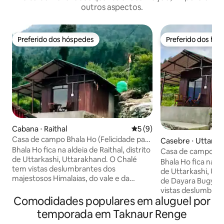
outros aspectos.
Preferido dos hóspedes
Preferido dos hó
Preferido dos hóspedes
Preferido dos hó
Cabana ⋅ Raithal
5 de uma avaliação média d
5 (9)
Casa de campo Bhala Ho (Felicidade para
Casebre ⋅ Uttarka
todos!)
Bhala Ho fica na aldeia de Raithal, distrito
Casa de campo Bh
de Uttarkashi, Uttarakhand. O Chalé
(Felicidade para t
Bhala Ho fica na ald
tem vistas deslumbrantes dos
de Uttarkashi, Ut
majestosos Himalaias, do vale e da
de Dayara Bugyal 
Floresta. Um lugar ideal para paz,
vistas deslumbran
tranquilidade, meditação, busca de
Comodidades populares em aluguel por
Himalaia, vale e fl
almas, conexão consigo mesmo ou
para paz, tranquil
temporada em Taknaur Renge
parceiro, perfeito para escritores,
busca da alma, co