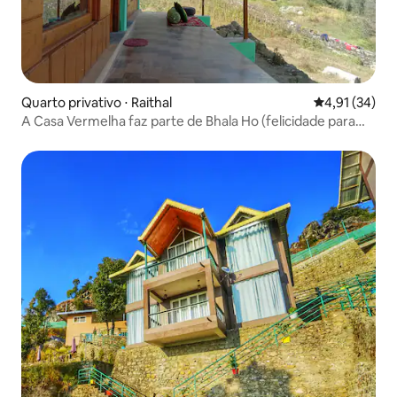
Quarto privativo ⋅ Raithal
4,91 de uma a
4,91 (34)
A Casa Vermelha faz parte de Bhala Ho (felicidade para
todos!)