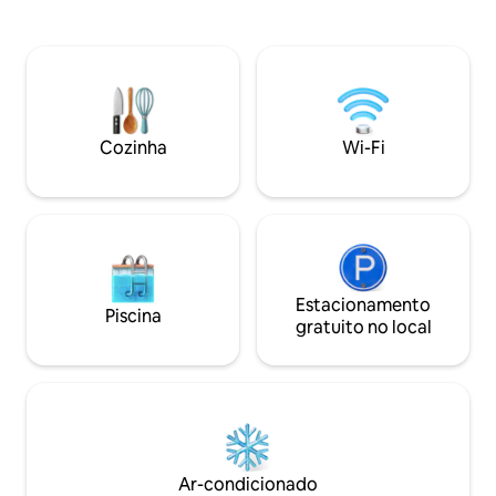
amantes da natureza, caminhantes,
parceiro, perfeito 
observadores de estrelas, observadores
amantes da natur
de pássaros ou qualquer pessoa que
observadores de e
esteja procurando férias relaxantes. Os
de pássaros. Os h
hóspedes precisam subir uma colina a
subir uma colina a
400 m do centro da aldeia. Instagram:
aldeia. Reserve e
bhalaho_raithal Avaliações anteriores:
www.airbnb.com/
Cozinha
Wi-Fi
https://airbnb.com/h/sabkabhalaho
para obter melhore
bhalaho_raithal
Estacionamento
Piscina
gratuito no local
Ar-condicionado