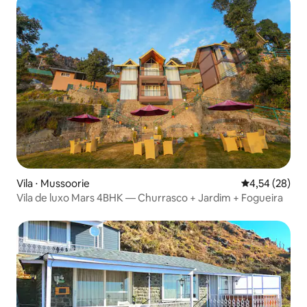
Vila ⋅ Mussoorie
4,54 de uma a
4,54 (28)
Vila de luxo Mars 4BHK — Churrasco + Jardim + Fogueira