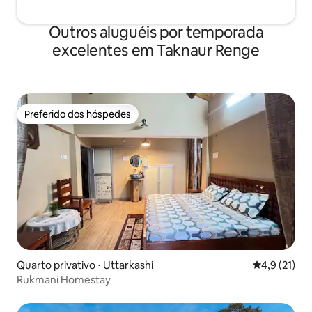
Outros aluguéis por temporada
excelentes em Taknaur Renge
Preferido dos hóspedes
Preferido dos hóspedes
Quarto privativo ⋅ Uttarkashi
4,9 de uma a
4,9 (21)
Rukmani Homestay