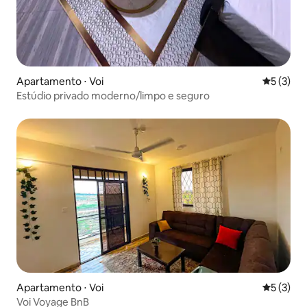
Apartamento ⋅ Voi
5 de uma 
5 (3)
Estúdio privado moderno/limpo e seguro
Apartamento ⋅ Voi
5 de uma 
5 (3)
Voi Voyage BnB