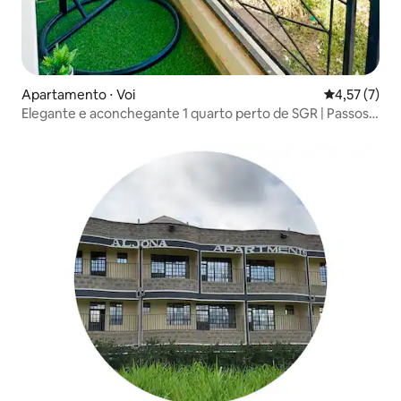
Apartamento ⋅ Voi
4,57 de uma 
4,57 (7)
Elegante e aconchegante 1 quarto perto de SGR | Passos
de Voi