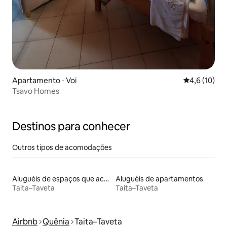
Apartamento ⋅ Voi
4,6 de uma a
4,6 (10)
Tsavo Homes
Destinos para conhecer
Outros tipos de acomodações
Aluguéis de espaços que aceitam animais de estimação
Aluguéis de apartamentos
Taita–Taveta
Taita–Taveta
Airbnb
Quênia
Taita–Taveta