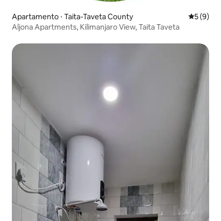
Apartamento ⋅ Taita-Taveta County
5 de uma 
5 (9)
Aljona Apartments, Kilimanjaro View, Taita Taveta