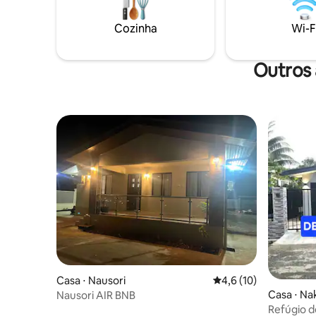
uma estad
hospedar 8–10 hóspedes com roupa de
preocupa
cama flexível. Perfeito para famílias,
Cozinha
Wi-F
grupos e estadias de negócios, com lojas
e cafés a 2 minutos de distância. Sua
viagem tropical está à sua espera —
Outros 
reserve agora!
Casa ⋅ Nausori
4,6 de uma avaliação 
4,6 (10)
Casa ⋅ Na
Nausori AIR BNB
Refúgio 