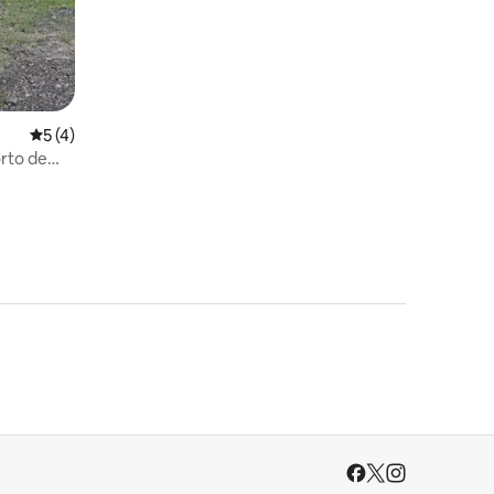
5 de uma avaliação média de 5, 4 avaliações
5 (4)
orto de