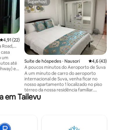
Superhost
Superho
Superhost
Superho
14 Casa n
Embora m
absoluta
trânsito,
ruído. Pe
supermerc
ções
unidade f
4,91 de uma avaliação média de 5, 22 avaliações
4,91 (22)
mas sepa
a Road,
privacidade é 
 casa
um peque
do um
Suíte de hóspedes ⋅ Nausori
4,6 de uma avaliação
4,6 (43)
estéreo 
nutos até
enorme c
A poucos minutos do Aeroporto de Suva
ighway) e
ser utili
A um minuto de carro do aeroporto
l de Suva.
mosquitei
internacional de Suva, venha ficar no
 médica e
tem um t
nosso apartamento 1 localizado no piso
orto de
barco e 
térreo da nossa residência familiar.
Club.
 em Tailevu
Desfrute de sua própria suíte com
sponível.
quarto principal, cozinha, sala de jantar e
ado nos
sofá-cama para maior conforto. Seu
cionado
pequeno lar longe de casa. Aprecie a
os. Uma
vista para o rio, pesque ou faça carinho
aberto
em um cabritinho. Convenientemente
 verde
localizado na estrada principal, facilita o
ia.