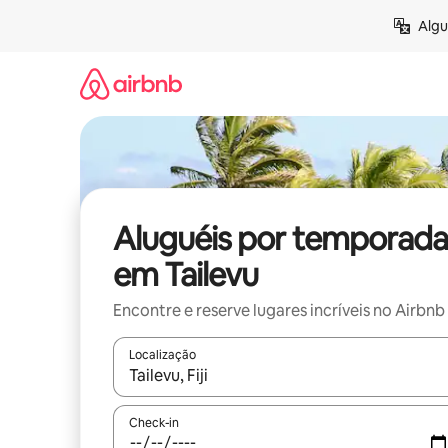
Pular
Algu
para
o
conteúdo
Aluguéis por temporada
em Tailevu
Encontre e reserve lugares incríveis no Airbnb
Localização
Quando os resultados estiverem disponíveis, expl
Check-in