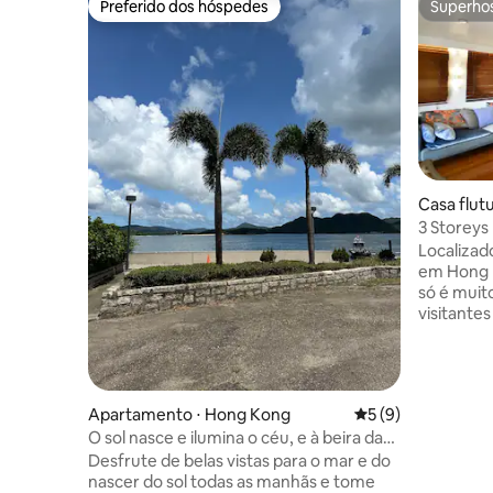
Preferido dos hóspedes
Superho
Preferido dos hóspedes
Superho
Casa flut
3 Storeys
Localizad
em Hong 
só é muit
visitante
entre a c
tranquil
parque ma
usar as c
Apartamento ⋅ Hong Kong
5 de uma avaliação
5 (9)
de Hong K
O sol nasce e ilumina o céu, e à beira da
o process
estrada há uma pousada
aventura 
Desfrute de belas vistas para o mar e do
pode obse
nascer do sol todas as manhãs e tome