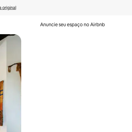
 original
Anuncie seu espaço no Airbnb
 deslizando o dedo na tela.