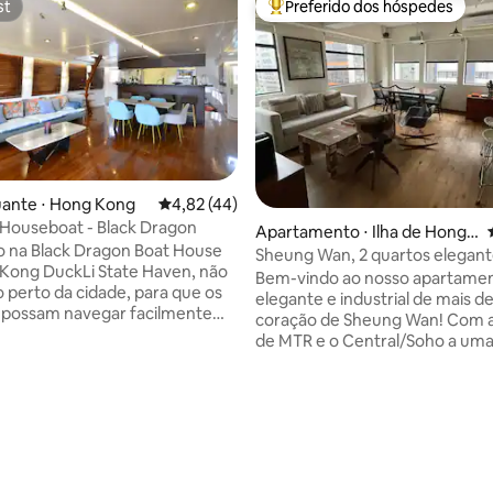
st
Preferido dos hóspedes
st
Entre os melhores preferidos d
uante ⋅ Hong Kong
4,82 de uma avaliação média de 5, 44 avalia
4,82 (44)
 Houseboat - Black Dragon
Apartamento ⋅ Ilha de Hong
o na Black Dragon Boat House
Kong
Sheung Wan, 2 quartos elegant
Kong DuckLi State Haven, não
amplos, estilo industrial chique
Bem-vindo ao nosso apartame
o perto da cidade, para que os
elegante e industrial de mais d
s possam navegar facilmente
coração de Sheung Wan! Com a
idade movimentada e o porto
de MTR e o Central/Soho a uma
o, mas também perto do famoso
caminhada de distância, este e
rinho, o metrô pode chegar e
apartamento está perfeitamen
aracterísticas do porto de pesca
localizado em um bairro vibran
 média de 5, 9 avaliações
ong para transportar o barco,
conhecido por seus cafés bada
o em si é uma pequena
bares de renome mundial, galer
cheia de porto de pesca, você
arte e uma mistura de cultura t
rvar o cotidiano dos
e contemporânea de Hong Kon