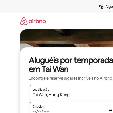
Pular
Algu
para
o
conteúdo
Aluguéis por temporada
em Tai Wan
Encontre e reserve lugares incríveis no Airbnb
Localização
Quando os resultados estiverem disponíveis, expl
Check-in