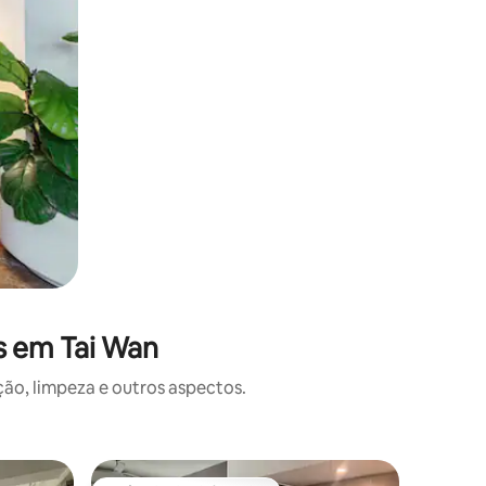
s em Tai Wan
o, limpeza e outros aspectos.
Apartame