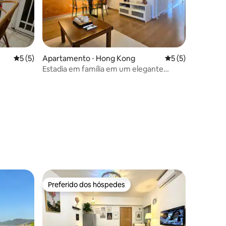
ções
5 de uma avaliação média de 5, 5 avaliações
5 (5)
Apartamento ⋅ Hong Kong
5 de uma avaliaçã
5 (5)
Estadia em família em um elegante
apartamento de 3 quartos | Acomoda 10
pessoas | Coração de TST
Preferido dos hóspedes
Preferido dos hóspedes