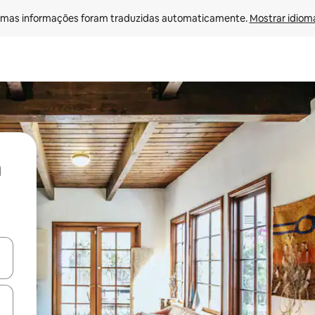
mas informações foram traduzidas automaticamente. 
Mostrar idioma
ore-os usando as seta para cima e para baixo do teclado ou tocando e