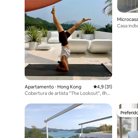
🤿🪂🏄🏼‍♂️
Microcas
Casa indi
shopping,
conveniên
estação fe
cabana Há
pode che
Apartamento ⋅ Hong Kong
4,9 de uma avaliação 
4,9 (31)
Cobertura de artista "The Lookout", Ilha
de Lamma
Preferid
Preferid