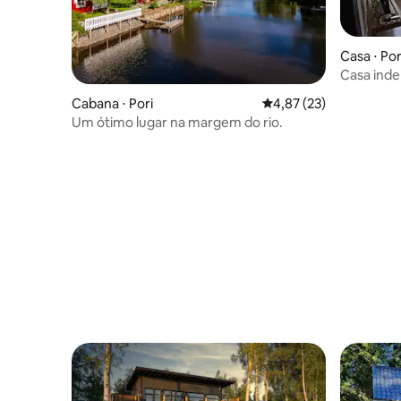
Casa ⋅ Por
Casa ind
Yyteri
Cabana ⋅ Pori
4,87 de uma avaliação 
4,87 (23)
Um ótimo lugar na margem do rio.