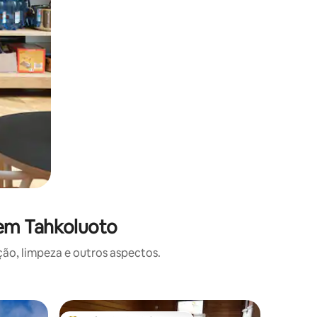
 em Tahkoluoto
o, limpeza e outros aspectos.
Cabana ⋅ 