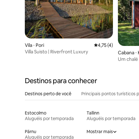
Vila ⋅ Pori
4,75 de uma avaliação
4,75 (4)
Villa Suisto | Riverfront Luxury
Cabana ⋅
Um chalé 
tranquili
Destinos para conhecer
Destinos perto de você
Principais pontos turísticos 
Estocolmo
Tallinn
Aluguéis por temporada
Aluguéis por temporada
Pärnu
Mostrar mais
Aluguéis por temporada