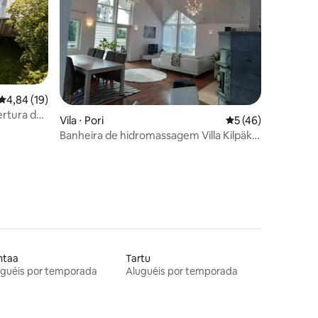
4,84 de uma avaliação média de 5, 19 avaliações
4,84 (19)
ertura de
ções
Vila ⋅ Pori
5 de uma avaliação
5 (46)
Banheira de hidromassagem Villa Kilpäkki
eótimos locais de esportes ao ar livre
ntaa
Tartu
uguéis por temporada
Aluguéis por temporada