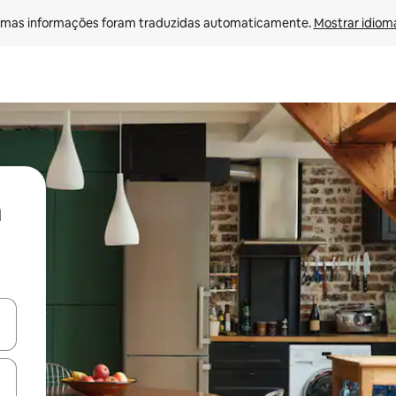
mas informações foram traduzidas automaticamente. 
Mostrar idioma
ore-os usando as seta para cima e para baixo do teclado ou tocando e