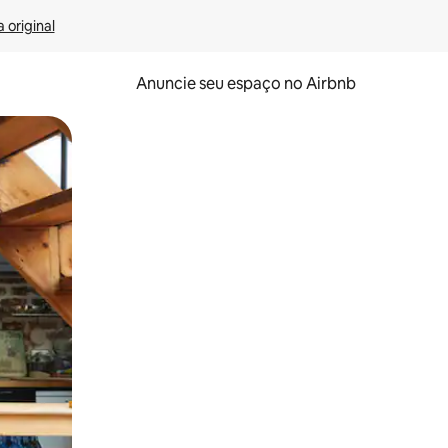
 original
Anuncie seu espaço no Airbnb
 deslizando o dedo na tela.