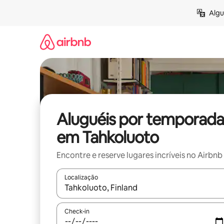
Pular
Algu
para
o
conteúdo
Aluguéis por temporada
em Tahkoluoto
Encontre e reserve lugares incríveis no Airbnb
Localização
Quando os resultados estiverem disponíveis, expl
Check-in