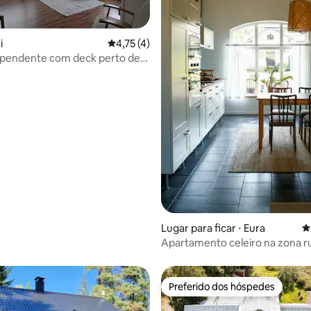
i
4,75 de uma avaliação média de 5, 4 avalia
4,75 (4)
ependente com deck perto de
média de 5, 23 avaliações
Lugar para ficar ⋅ Eura
4
Apartamento celeiro na zona ru
Panelia
Preferido dos hóspedes
Preferido dos hóspedes