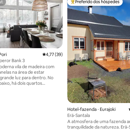
st
Preferido dos hóspedes
st
Entre os melhores preferidos d
média de 5, 16 avaliações
Pori
4,77 de uma avaliação média de 5, 39 avalia
4,77 (39)
peror Bank 3
oderna vila de madeira com
anelas na área de estar
grande luz para dentro. No
baixo, há dois quartos
 para um total de três pessoas
r de cima um loft para dormir
as. A vila tem tudo o
precisa para umas férias de
Hotel-fazenda ⋅ Eurajoki
e memoráveis ou até mesmo
Erä-Santala
comodações. Você também
A atmosfera de uma fazenda an
rutar da charneca da sua
tranquilidade da natureza. Erä-
auna. O banheiro tem acesso