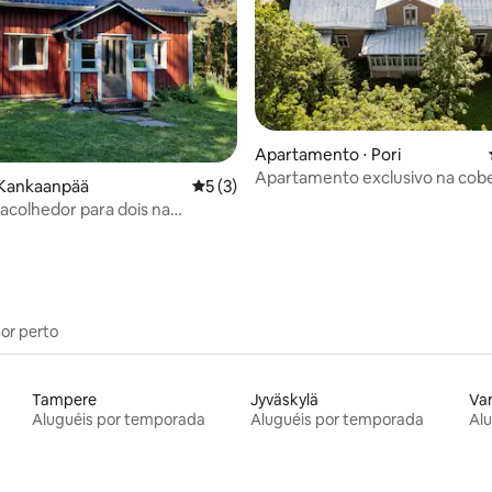
Apartamento ⋅ Pori
 média de 5, 4 avaliações
Apartamento exclusivo na cob
 Kankaanpää
5 de uma avaliação média de 5, 3 avalia
5 (3)
uma mansão à beira-mar
acolhedor para dois na
dade da natureza
por perto
Tampere
Jyväskylä
Va
Aluguéis por temporada
Aluguéis por temporada
Al