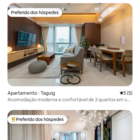
Preferido dos hóspedes
Preferido dos hóspedes
Apartamento ⋅ Taguig
5 de uma 
5 (5)
Acomodação moderna e confortável de 2 quartos em um
edifício nobre de BGC – uso gratuito da piscina
Preferido dos hóspedes
Entre os melhores preferidos dos hóspedes