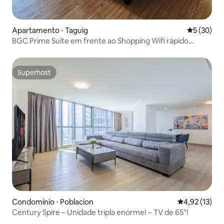
Apartamento ⋅ Taguig
5 de uma a
5 (30)
BGC Prime Suite em frente ao Shopping Wifi rápido
Estacionamento GRATUITO
Superhost
Superhost
Condomínio ⋅ Poblacion
4,92 de uma a
4,92 (13)
Century Spire – Unidade tripla enorme! – TV de 65"!