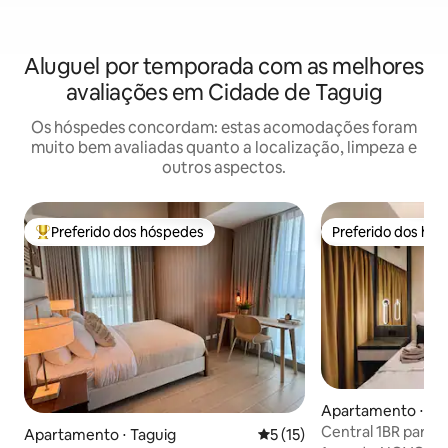
Aluguel por temporada com as melhores
avaliações em Cidade de Taguig
Os hóspedes concordam: estas acomodações foram
muito bem avaliadas quanto a localização, limpeza e
outros aspectos.
Preferido dos hóspedes
Preferido dos hó
Entre os melhores preferidos dos hóspedes
Preferido dos hó
Apartamento ⋅ Ta
Central 1BR para 4
Apartamento ⋅ Taguig
5 de uma avaliação média de
5 (15)