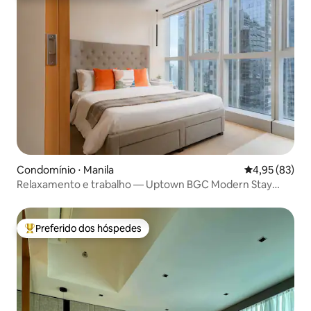
Condomínio ⋅ Manila
4,95 de uma a
4,95 (83)
Relaxamento e trabalho — Uptown BGC Modern Stay
perto de shoppings
Preferido dos hóspedes
Entre os melhores preferidos dos hóspedes