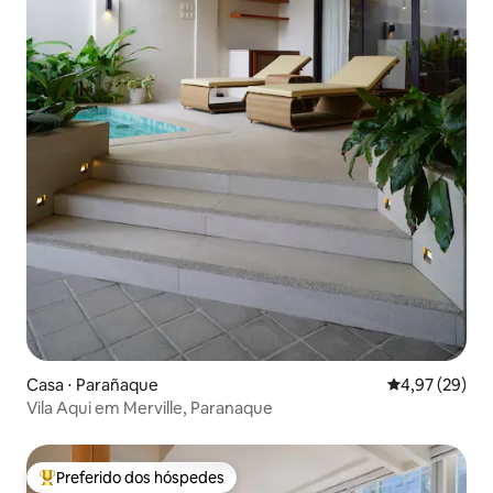
Casa ⋅ Parañaque
4,97 de uma a
4,97 (29)
Vila Aqui em Merville, Paranaque
Preferido dos hóspedes
Entre os melhores preferidos dos hóspedes