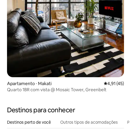
Apartamento ⋅ Makati
4,91 de uma a
4,91 (45)
Quarto 1BR com vista @ Mosaic Tower, Greenbelt
Destinos para conhecer
Destinos perto de você
Outros tipos de acomodações
Pr