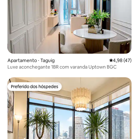
Apartamento ⋅ Taguig
4,98 de uma a
4,98 (47)
Luxe aconchegante 1BR com varanda Uptown BGC
Preferido dos hóspedes
Preferido dos hóspedes