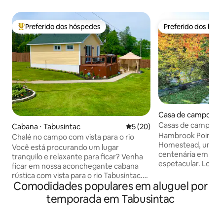
Preferido dos hóspedes
Preferido dos hó
Entre os melhores preferidos dos hóspedes
Preferido dos hó
Casa de campo ⋅ 
Casas de campo 
Cabana ⋅ Tabusintac
5 de uma avaliação média de
5 (20)
Retiro em casa d
Hambrook Point C
Chalé no campo com vista para o rio
Homestead, uma 
Você está procurando um lugar
centenária em um
tranquilo e relaxante para ficar? Venha
espetacular. Local
ficar em nossa aconchegante cabana
dos rios sudoeste
rústica com vista para o rio Tabusintac.
Ele tem acesso a p
Comodidades populares em aluguel por
Cabana com cozinha, sala, quarto e
mundialmente fam
banheiro de 3/4, acomoda quatro
temporada em Tabusintac
privados de flore
pessoas. Um ótimo lugar para andar de
caminhadas na nev
caiaque, relaxar perto da fogueira ou
country, também 