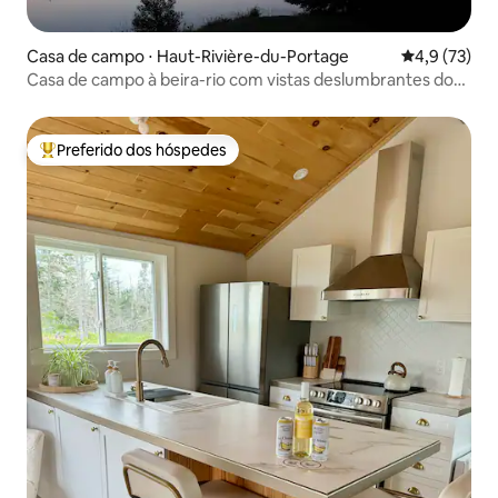
Casa de campo ⋅ Haut-Rivière-du-Portage
4,9 de uma a
4,9 (73)
Casa de campo à beira-rio com vistas deslumbrantes do
pôr do sol
Preferido dos hóspedes
Entre os melhores preferidos dos hóspedes