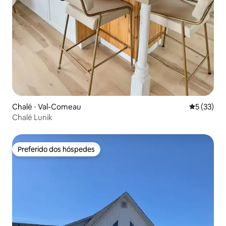
Chalé ⋅ Val-Comeau
5 de uma a
5 (33)
Chalé Lunik
Preferido dos hóspedes
Preferido dos hóspedes