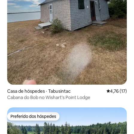
Casa de hóspedes ⋅ Tabusintac
4,76 de uma a
4,76 (17)
Cabana do Bob no Wishart's Point Lodge
Preferido dos hóspedes
Preferido dos hóspedes