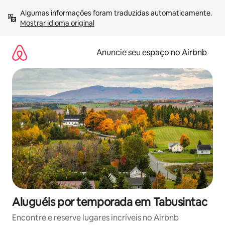
Pular
Algumas informações foram traduzidas automaticamente. 
para
Mostrar idioma original
o
conteúdo
Anuncie seu espaço no Airbnb
Aluguéis por temporada em Tabusintac
Encontre e reserve lugares incríveis no Airbnb