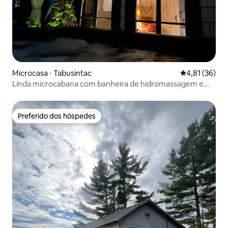
Microcasa ⋅ Tabusintac
4,81 de uma a
4,81 (36)
Linda microcabana com banheira de hidromassagem e
piscina!
Preferido dos hóspedes
Preferido dos hóspedes