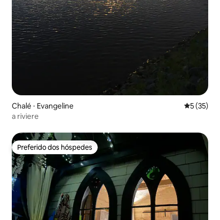
Chalé ⋅ Evangeline
5 de uma a
5 (35)
a riviere
Preferido dos hóspedes
Preferido dos hóspedes