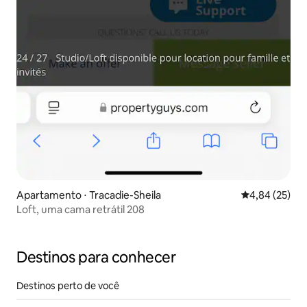
Apartamento ⋅ Tracadie-Sheila
4,84 de uma a
4,84 (25)
Loft, uma cama retrátil 208
Destinos para conhecer
Destinos perto de você