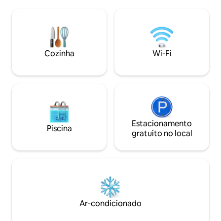
apenas relaxar e ler um livro. Explore
para o sistema de 
nossa área, que inclui um campo de
campo de um anda
golfe do outro lado do rio, belas praias a
maioria das comod
apenas 20 minutos de distância e muitas
incluindo fogão a
outras atrações ao longo da Acadian
privativa com bal
Drive. Para sua aventura de inverno,
Cozinha
Wi-Fi
um toque vintage
estamos localizados a 60 metros da
trilha S/M # 48.
Estacionamento
Piscina
gratuito no local
Ar-condicionado