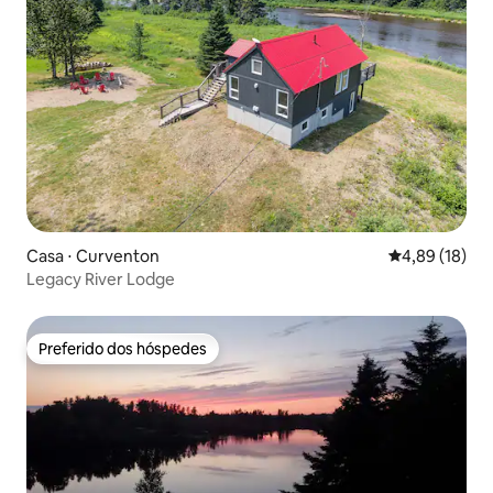
Casa ⋅ Curventon
4,89 de uma a
4,89 (18)
Legacy River Lodge
Preferido dos hóspedes
Preferido dos hóspedes