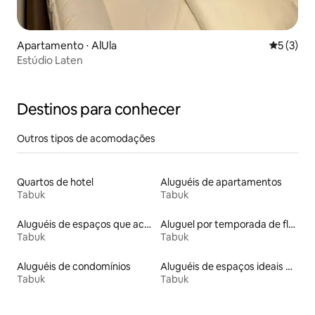
Apartamento ⋅ AlUla
5 de uma 
5 (3)
Estúdio Laten
Destinos para conhecer
Outros tipos de acomodações
Quartos de hotel
Aluguéis de apartamentos
Tabuk
Tabuk
Aluguéis de espaços que aceitam animais de estimação
Aluguel por temporada de flats
Tabuk
Tabuk
Aluguéis de condomínios
Aluguéis de espaços ideais para famílias
Tabuk
Tabuk