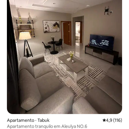
Apartamento ⋅ Tabuk
4,9 de uma av
4,9 (116)
Apartamento tranquilo em Aleulya NO.6