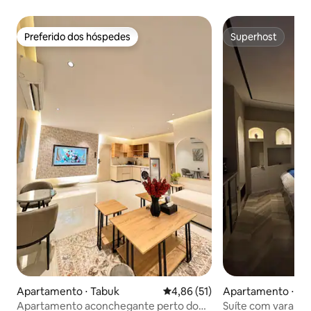
Preferido dos hóspedes
Superhost
Preferido dos hóspedes
Superhost
Apartamento ⋅ Tabuk
4,86 de uma avaliação média de
4,86 (51)
Apartamento ⋅ Ta
Apartamento aconchegante perto do
Suíte com varand