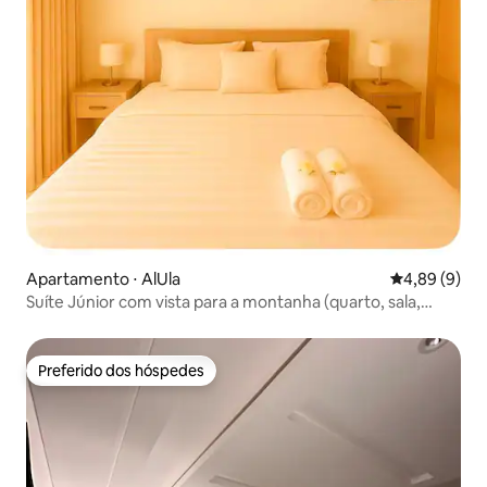
Apartamento ⋅ AlUla
4,89 de uma 
4,89 (9)
Suíte Júnior com vista para a montanha (quarto, sala,
cozinha)
Preferido dos hóspedes
Preferido dos hóspedes