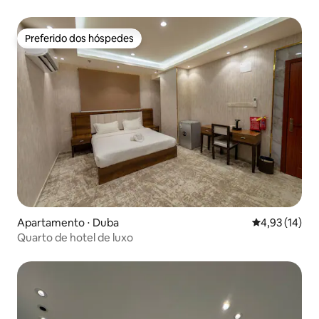
Preferido dos hóspedes
Preferido dos hóspedes
Apartamento ⋅ Duba
4,93 de uma a
4,93 (14)
Quarto de hotel de luxo