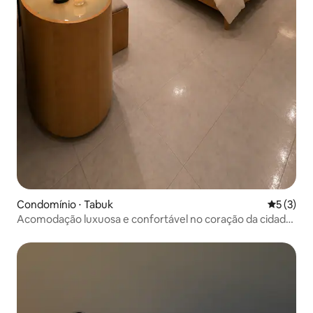
Condomínio ⋅ Tabuk
5 de uma 
5 (3)
Acomodação luxuosa e confortável no coração da cidade
de Tabuk