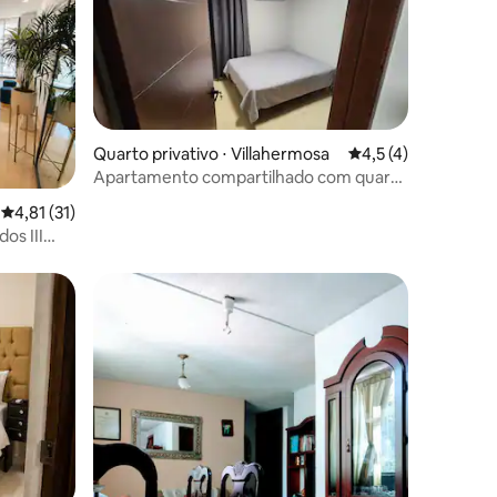
Quarto privativo ⋅ Villahermosa
4,5 de uma avaliaçã
4,5 (4)
Apartamento compartilhado com quarto
privativo
ções
4,81 de uma avaliação média de 5, 31 avaliações
4,81 (31)
os III