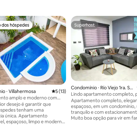
o dos hóspedes
Superhost
o dos hóspedes
Superhost
Condomínio ⋅ Río Viejo 1ra. Se
o ⋅ Villahermosa
5 de uma avaliação média de 5, 13 avalia
5 (13)
cción
Lindo apartamento completo, 
nto amplo e moderno com
para 6 pessoas.
Apartamento completo, elegan
ab2000
or desejo é garantir que
espaçoso, em um condomínio, 
média de 5, 97 avaliações
óspedes tenham uma
tranquilo e com estacionament
ia única. Apartamento
Muito boa opção para vir em fam
el, espaçoso, limpo e moderno
trabalhar 1 ou vários dias. Tem todos os
o 2000. Você ficará muito
serviços para estar em um esp
principais avenidas da cidade.
confortável e agradável. Tudo para