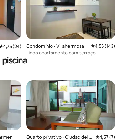
ções
Condomínio ⋅ Villahermosa
4,55 de uma avaliação 
4,55 (143)
4,75 de uma avaliação média de 5, 24 avaliações
4,75 (24)
Lindo apartamento com terraço
piscina
Carmen
Quarto privativo ⋅ Ciudad del C
4,57 de uma avaliaçã
4,57 (7)