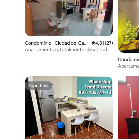
Condomínio ⋅ Ciudad del Car
4,81 de uma avaliação 
4,81 (27)
men
Apartamento 5, totalmente climatizado,
no térreo.
Condomíni
Apartame
Superhost
Superhost