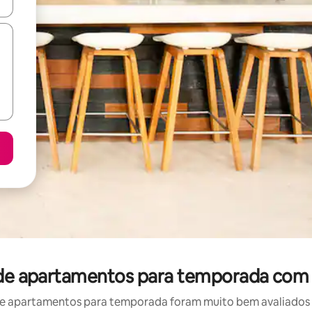
ore-os usando as seta para cima e para baixo do teclado ou tocando e
 de apartamentos para temporada com 
e apartamentos para temporada foram muito bem avaliados po