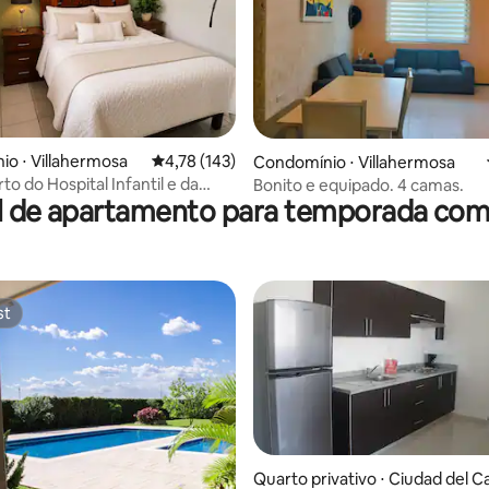
édia de 5, 128 avaliações
o ⋅ Villahermosa
4,78 de uma avaliação média de 5, 143 avalia
4,78 (143)
Condomínio ⋅ Villahermosa
rto do Hospital Infantil e da
Bonito e equipado. 4 camas.
l de apartamento para temporada com 
 de Medicina
st
st
Quarto privativo ⋅ Ciudad del 