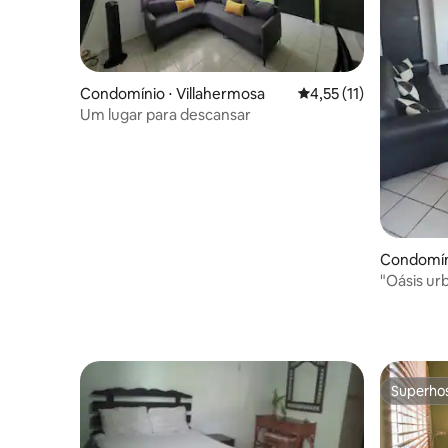
Condomínio ⋅ Villahermosa
4,55 de uma avaliação
4,55 (11)
Um lugar para descansar
Condomíni
en
"Oásis ur
Departam
Superho
Superho