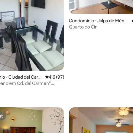
Condomínio ⋅ Jalpa de Ménd
ez
Quarto do Cin
 média de 5, 11 avaliações
o ⋅ Ciudad del Carm
4,6 de uma avaliação média de 5, 97 avalia
4,6 (97)
bano em Cd. del Carmen"
ento central.
st
st