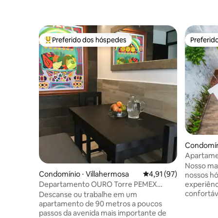
Preferido dos hóspedes
Preferid
Entre os melhores preferidos dos hóspedes
Preferid
Condomíni
Apartame
piscina T
Nosso mai
Condomínio ⋅ Villahermosa
4,91 de uma avaliação 
4,91 (97)
nossos h
Departamento OURO Torre PEMEX
experiênc
hospital Air Ángeles Starbucks
confortáv
Descanse ou trabalhe em um
em Tabasc
apartamento de 90 metros a poucos
perto das 
passos da avenida mais importante de