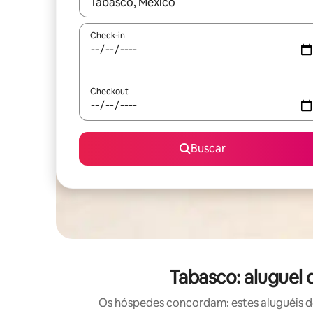
Quando os resultados estiverem disponíveis, expl
Check-in
Checkout
Buscar
Tabasco: aluguel
Os hóspedes concordam: estes aluguéis d