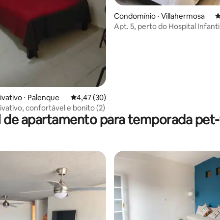
o média de 5, 7 avaliações
Condomínio ⋅ Villahermosa
4
Apt. 5, perto do Hospital Infanti
Faculdade de Medicina
ivativo ⋅ Palenque
4,47 de uma avaliação média de 5, 30 avalia
4,47 (30)
vativo, confortável e bonito (2)
l de apartamento para temporada pet-f