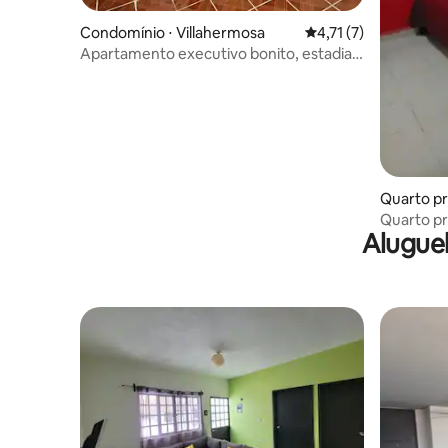
Condomínio ⋅ Villahermosa
4,71 de uma avaliaçã
4,71 (7)
Apartamento executivo bonito, estadias
longas.
Quarto pr
Quarto pri
Alugue