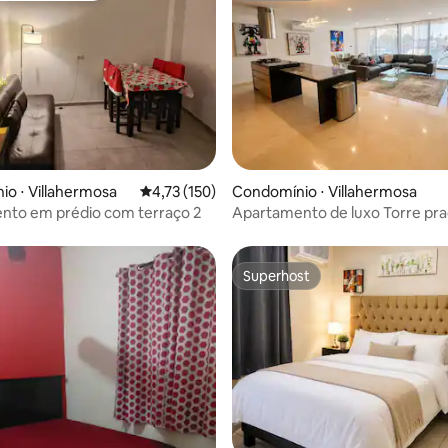
média de 5, 27 avaliações
o ⋅ Villahermosa
4,73 de uma avaliação média de 5, 150 avalia
4,73 (150)
Condomínio ⋅ Villahermosa
nto em prédio com terraço 2
Apartamento de luxo Torre prad
Tabasco 2000
Superhost
Superhost