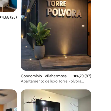
4,68 de uma avaliação média de 5, 28 avaliações
4,68 (28)
ções
Condomínio ⋅ Villahermosa
4,79 de uma avaliação
4,79 (87)
Apartamento de luxo Torre Pólvora
Residencial