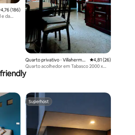
,76 de uma avaliação média de 5, 186 avaliações
4,76 (186)
l e da
ções
Quarto privativo ⋅ Villahermos
4,81 de uma avaliação
4,81 (26)
a
Quarto acolhedor em Tabasco 2000 x
riendly
Parque la Choca
Superhost
Superhost