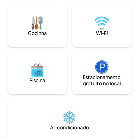
é um ponto de prazer. Fogão a gás e
etc. Nas florestas
churrasqueira disponíveis. O celeiro tem
colher frutas, col
uma cama para uma pessoa. A sauna
apenas desfrutar d
tem um loft e um sofá-cama dobrável.
inverno, você pod
Você também tem acesso a um barco a
de neve, se as co
remo e uma prancha de mergulho. O
Cozinha
Wi-Fi
esquiar e patinar.
aquecimento é cobrado
separadamente. Há uma fogueira na
praia. Este lugar tem muitas escadas,
então tenha isso em mente ao fazer a
reserva.
Estacionamento
Piscina
gratuito no local
Ar-condicionado