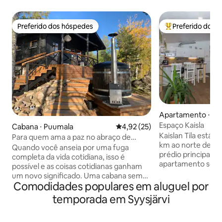
Preferido dos hóspedes
Preferido dos 
Preferido dos hóspedes
Entre os melhore
Apartamento ⋅ Mik
Espaço Kaisla
Cabana ⋅ Puumala
4,92 de uma avaliação média de
4,92 (25)
Kaislan Tila está l
Para quem ama a paz no abraço de
km ao norte de Mi
Saimaa
Quando você anseia por uma fuga
prédio principal d
completa da vida cotidiana, isso é
apartamento sepa
possível e as coisas cotidianas ganham
pátio. A fazenda t
um novo significado. Uma cabana sem
cercada por milhar
Comodidades populares em aluguel por
eletricidade lhe dá a oportunidade de
da Finlândia, bem 
estar presente aqui e agora. Uma
temporada em Syysjärvi
ricas em recursos natu
cozinha de verão separada no topo de
próximo oferece 
uma rocha com uma vista deslumbrante
lazer, pesca, nata