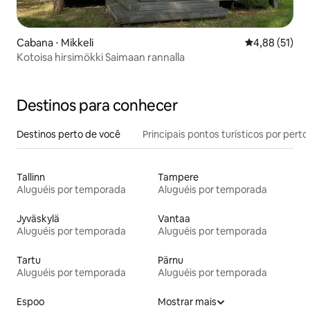
Cabana ⋅ Mikkeli
4,88 de uma a
4,88 (51)
Kotoisa hirsimökki Saimaan rannalla
Destinos para conhecer
Destinos perto de você
Principais pontos turísticos por perto
Tallinn
Tampere
Aluguéis por temporada
Aluguéis por temporada
Jyväskylä
Vantaa
Aluguéis por temporada
Aluguéis por temporada
Tartu
Pärnu
Aluguéis por temporada
Aluguéis por temporada
Espoo
Mostrar mais