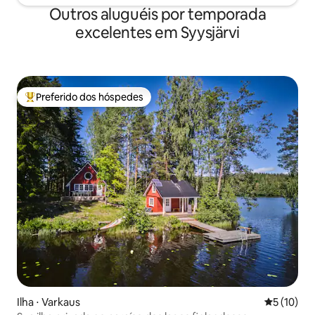
Outros aluguéis por temporada
excelentes em Syysjärvi
Preferido dos hóspedes
Entre os melhores preferidos dos hóspedes
Ilha ⋅ Varkaus
5 de uma a
5 (10)