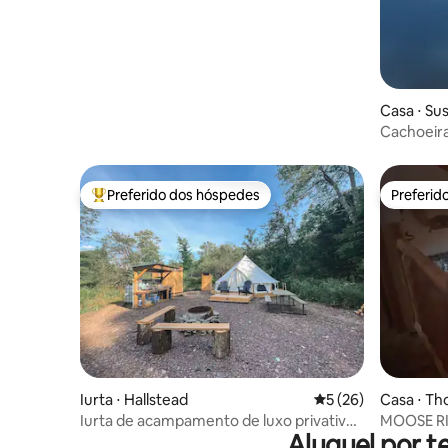
Casa ⋅ S
Cachoeir
Preferido dos hóspedes
Preferid
Entre os melhores preferidos dos hóspedes
Preferid
Iurta ⋅ Hallstead
5 de uma avaliação 
5 (26)
Casa ⋅ T
Iurta de acampamento de luxo privativa
MOOSE RI
Aluguel por 
— local 1