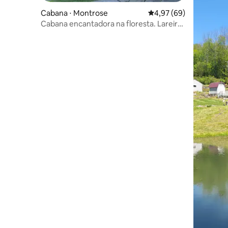
Cabana ⋅ Montrose
4,97 de uma avaliação 
4,97 (69)
Cabana encantadora na floresta. Lareira
e fibra!