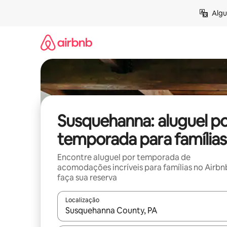
Pular
Algu
para
o
conteúdo
Susquehanna: aluguel p
temporada para famílias
Encontre aluguel por temporada de
acomodações incríveis para famílias no Airbn
faça sua reserva
Localização
Quando os resultados estiverem disponíveis, expl