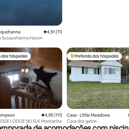
usquehanna
4,91 de uma avaliação média de 5, 11 avalia
4,91 (11)
a Susquehanna Haven
o dos hóspedes
Preferido dos hóspedes
o dos hóspedes
Entre os melhores preferidos d
média de 5, 26 avaliações
hompson
4,95 de uma avaliação média de 5, 111 avalia
4,95 (111)
Casa ⋅ Little Meadows
DGE LODGE SKI ELK Montanha
Casa dos gatos
temporada de acomodações com piscina 