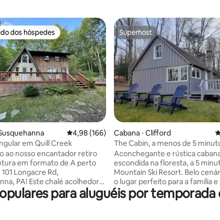
rido dos hóspedes
Superhost
 melhores preferidos dos hóspedes
Superhost
édia de 5, 121 avaliações
 Susquehanna
4,98 de uma avaliação média de 5, 166 avalia
4,98 (166)
Cabana ⋅ Clifford
4
angular em Quill Creek
The Cabin, a menos de 5 minuto
Mountain
 ao nosso encantador retiro
Aconchegante e rústica caban
tura em formato de A perto
escondida na floresta, a 5 minu
m 101 Longacre Rd,
Mountain Ski Resort. Belo cenário rural é
na, PA! Este chalé acolhedor
o lugar perfeito para a família 
pulares para aluguéis por temporada 
 2 quartos, 1 banheiro, um
desfrutarem de uma escapadin
deck, pátio traseiro e uma
Natação, caminhadas e pesca 
erfeito para casais, famílias ou
disponíveis nas proximidades.
osso chalé oferece uma fuga
cinemas a aproximadamente 2