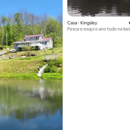
média de 5, 69 avaliações
Casa ⋅ Kingsley
Pesca e esqui o ano todo na bei
em Elk Mountain