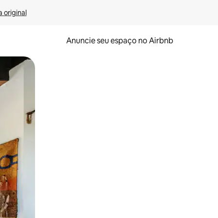
 original
Anuncie seu espaço no Airbnb
 deslizando o dedo na tela.