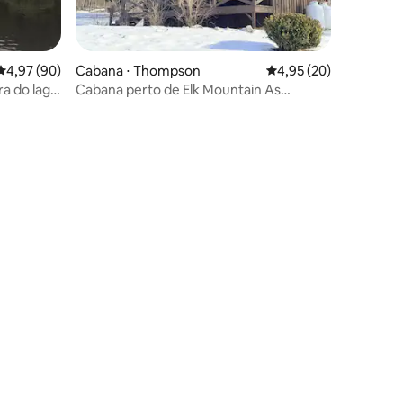
4,97 de uma avaliação média de 5, 90 avaliações
4,97 (90)
Cabana ⋅ Thompson
4,95 de uma avaliação
4,95 (20)
ra do lago
Cabana perto de Elk Mountain As
Montanhas Infinitas