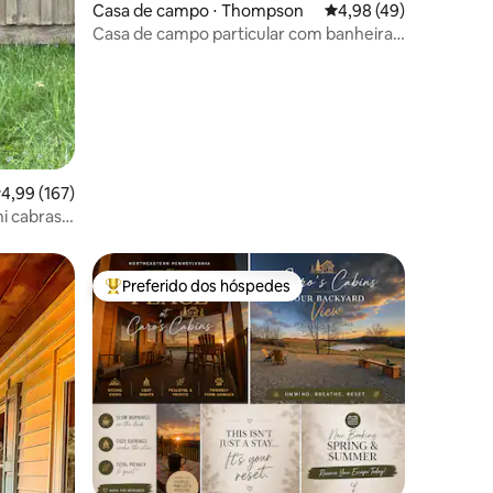
Casa de campo ⋅ Thompson
4,98 de uma avaliação
4,98 (49)
Casa de campo particular com banheira
de hidromassagem perto da montanha
Elk
,99 de uma avaliação média de 5, 167 avaliações
4,99 (167)
 cabras e
m Wi-Fi
Preferido dos hóspedes
os hóspedes
Entre os melhores preferidos dos hóspedes