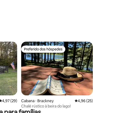
ções
Preferido dos hóspedes
os hóspedes
Preferido dos hóspedes
ções
4,97 de uma avaliação média de 5, 29 avaliações
4,97 (29)
Cabana ⋅ Brackney
4,96 de uma avaliação
4,96 (25)
Chalé rústico à beira do lago!
para famílias