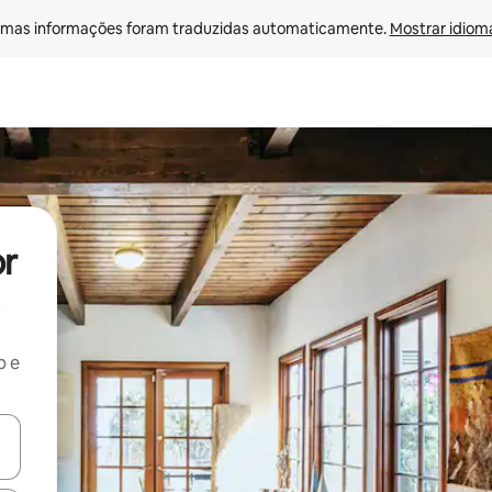
mas informações foram traduzidas automaticamente. 
Mostrar idioma
or
b e
ore-os usando as seta para cima e para baixo do teclado ou tocando e