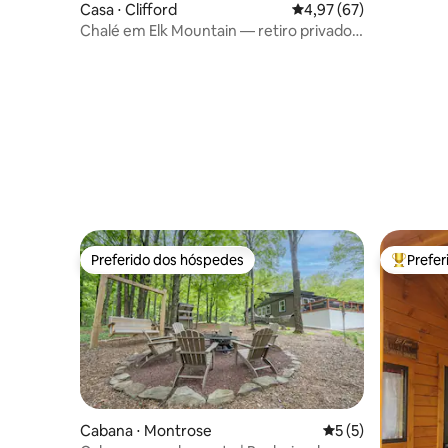
Casa ⋅ Clifford
4,97 de uma avaliação 
4,97 (67)
Chalé em Elk Mountain — retiro privado
em 12 acres
Preferido dos hóspedes
Prefe
Preferido dos hóspedes
Entre os
Cabana ⋅ Montrose
5 de uma avaliação
5 (5)