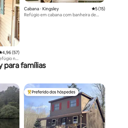
Cabana ⋅ Kingsley
5 de uma avaliação
5 (15)
Refúgio em cabana com banheira de
hidromassagem | Lareira externa | Vista
para a montanha
ções
4,96 de uma avaliação média de 5, 57 avaliações
4,96 (57)
Refúgio no
 para famílias
Preferido dos hóspedes
os hóspedes
Entre os melhores preferidos dos hóspedes