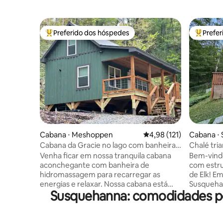
Preferido dos hóspedes
Prefe
Entre os melhores preferidos dos hóspedes
Entre os
Cabana ⋅ Meshoppen
4,98 de uma avaliação m
4,98 (121)
Cabana ⋅
Cabana da Gracie no lago com banheira
Chalé tri
de hidromassagem!
Venha ficar em nossa tranquila cabana
Bem-vindo
aconchegante com banheira de
com estru
hidromassagem para recarregar as
de Elk! E
energias e relaxar. Nossa cabana está
Susquehan
Susquehanna: comodidades po
localizada em uma estrada rural com
dispõe de
muito pouco tráfego. Você tem fachada
espaçoso 
do lago do outro lado da estrada em um
lareira. P
lago não motorizado de 19 acres. Você
amigos, n