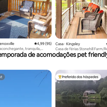
enoxville
4,99 de uma avaliação média de 5, 95 avalia
4,99 (95)
Casa ⋅ Kingsley
aconchegante, tranquila,
Casa de férias Stonehill Farm/
emporada de acomodações pet friendly
a e banheira de
campo
sagem privativa
st
Preferido dos hóspedes
st
Entre os melhores preferidos d