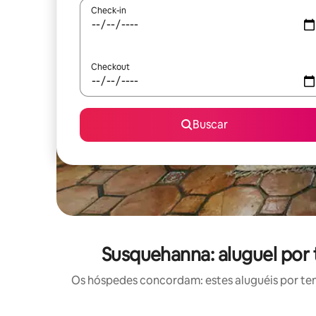
Check-in
Checkout
Buscar
Susquehanna: aluguel por
Os hóspedes concordam: estes aluguéis por te