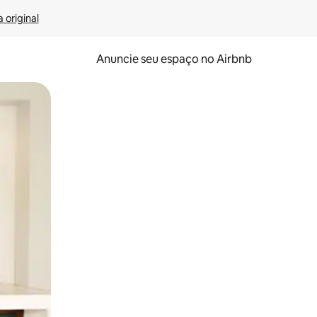
 original
Anuncie seu espaço no Airbnb
 deslizando o dedo na tela.