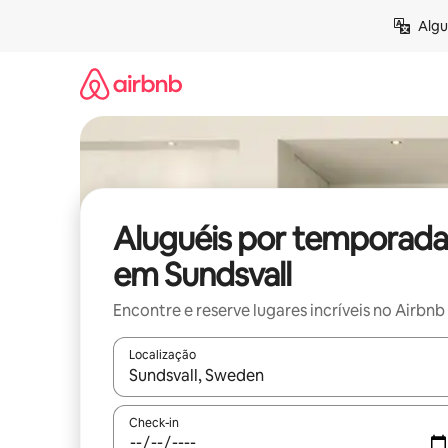
Pular
Algu
para
o
conteúdo
Aluguéis por temporada
em Sundsvall
Encontre e reserve lugares incríveis no Airbnb
Localização
Quando os resultados estiverem disponíveis, expl
Check-in