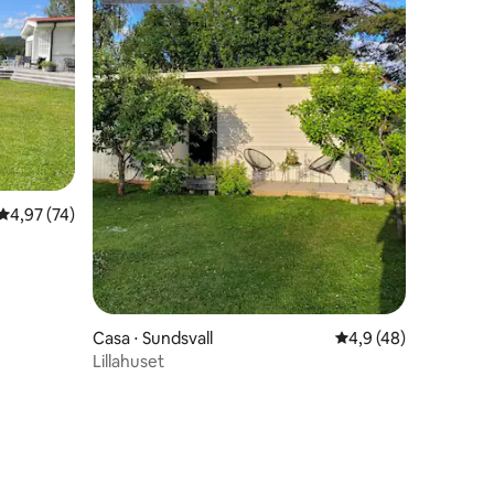
4,97 de uma avaliação média de 5, 74 avaliações
4,97 (74)
ções
Casa ⋅ Sundsvall
4,9 de uma avaliação
4,9 (48)
Lillahuset