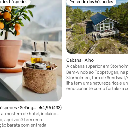
o dos hóspedes
Preferido dos hóspedes
o dos hóspedes
Preferido dos hóspedes
Cabana ⋅ Alnö
A cabana superior em Storhol
Bem-vindo ao Toppstugan, na p
Storholmen, fora de Sundsvall/
ilha tem uma natureza rica e um
emocionante como fortaleza co
Hoje, três canhões são preserv
ilha. A casa de campo tem três quartos e
uma cozinha com uma sala de es
édia de 5, 132 avaliações
hóspedes ⋅ Selånge
4,96 de uma avaliação média de 5, 433 avalia
4,96 (433)
quartos e uma cozinha bem eq
 atmosfera de hotel, incluindo
vista é imbatível, com panoram
roupa de cama e toalhas de
o, aqui você tem uma
mar tanto ao norte quanto ao sul
ão barata com entrada
transporte é feito com barco p