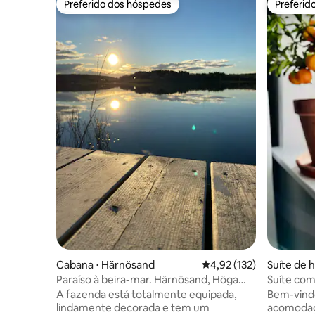
Preferido dos hóspedes
Preferid
Preferido dos hóspedes
Preferid
Cabana ⋅ Härnösand
4,92 de uma avaliação m
4,92 (132)
Suíte de 
r
Paraíso à beira-mar. Härnösand, Höga
Suíte com
Kusten.
limpeza, 
A fazenda está totalmente equipada,
Bem-vind
banho
lindamente decorada e tem um
acomodaç