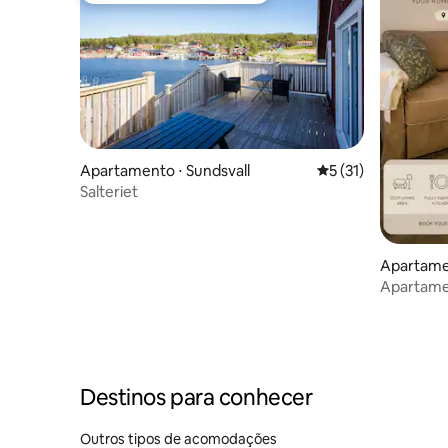
Apartamento ⋅ Sundsvall
5 de uma avaliação 
5 (31)
Salteriet
Apartamen
Apartame
no subsol
Destinos para conhecer
Outros tipos de acomodações