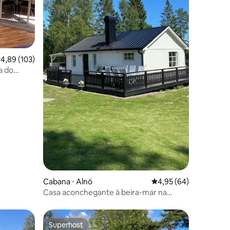
ções
,89 de uma avaliação média de 5, 103 avaliações
4,89 (103)
a do
Cabana ⋅ Alnö
4,95 de uma avaliação
4,95 (64)
Casa aconchegante à beira-mar na
encantadora Alnö
Superhost
os hóspedes
Superhost