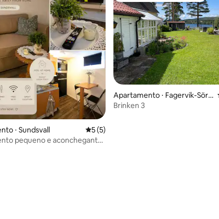
média de 5, 31 avaliações
Apartamento ⋅ Fagervik-Sörb
erge
Brinken 3
to ⋅ Sundsvall
5 de uma avaliação média de 5, 5 avalia
5 (5)
nto pequeno e aconchegante
o