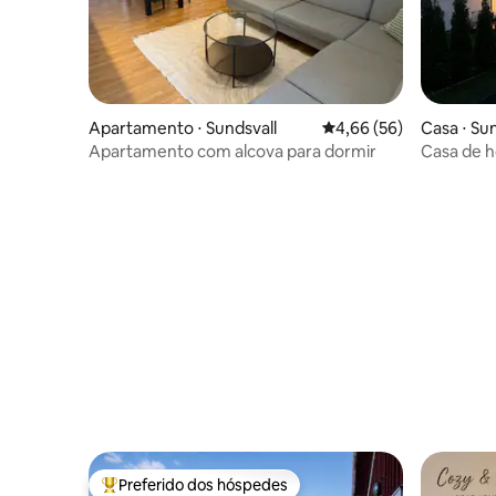
Apartamento ⋅ Sundsvall
4,66 de uma avaliação 
4,66 (56)
Casa ⋅ Su
Apartamento com alcova para dormir
Casa de 
Preferido dos hóspedes
Entre os melhores preferidos dos hóspedes