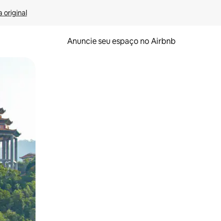
 original
Anuncie seu espaço no Airbnb
 deslizando o dedo na tela.