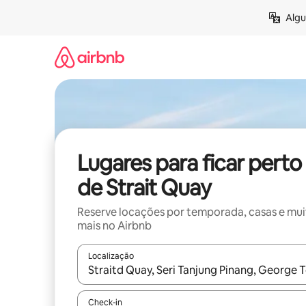
Pular
Algu
para
o
conteúdo
Lugares para ficar perto
de Strait Quay
Reserve locações por temporada, casas e mu
mais no Airbnb
Localização
Quando os resultados estiverem disponíveis, expl
Check-in