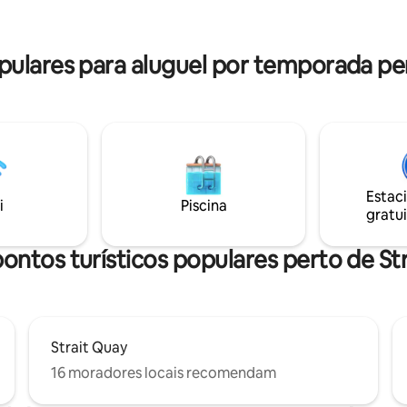
pa, cozinha funcional e equipada
* Roupa de cama, produtos de higiene
pessoal e toalhas fornecidas * 
 toalhas fornecidas * Tábua de
TV multinacionais e filmes ilimit
lares para aluguel por temporada per
erro * 2 estacionamentos
Tábua de ferro e ferro * 1
gurança 24 horas Penang ホ
estacionamento interno, segur
イ 홈스테이
horas
Estac
i
Piscina
gratui
ontos turísticos populares perto de St
Strait Quay
16 moradores locais recomendam