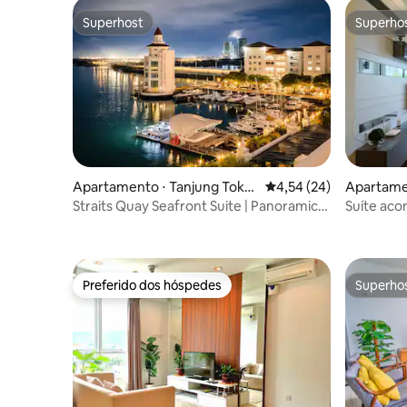
Superhost
Superho
Superhost
Superho
Apartamento ⋅ Tanjung Toko
4,54 de uma avaliação 
4,54 (24)
Apartame
ng
g
Straits Quay Seafront Suite | Panoramic
Suíte aco
Seaview
Quay Tan
Preferido dos hóspedes
Superho
Preferido dos hóspedes
Superho