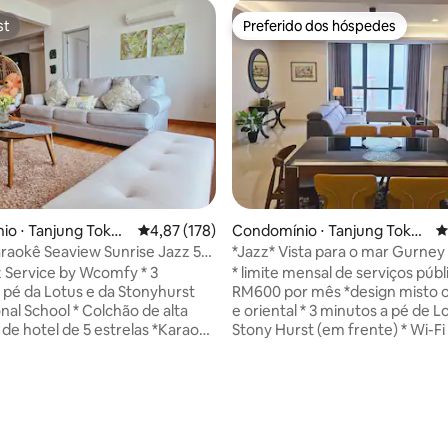
st
Preferido dos hóspedes
st
Preferido dos hóspedes
édia de 5, 107 avaliações
io ⋅ Tanjung Tokon
4,87 de uma avaliação média de 5, 178 avalia
4,87 (178)
Condomínio ⋅ Tanjung Toko
4
ng
raokê Seaview Sunrise Jazz 5
*Jazz* Vista para o mar Gurney
ney海景
Coway 无敌海景
 Service by Wcomfy * 3
* limite mensal de serviços públ
 pé da Lotus e da Stonyhurst
RM600 por mês *design misto o
nal School * Colchão de alta
e oriental * 3 minutos a pé de L
 hotel de 5 estrelas *Karaokê
Stony Hurst (em frente) * Wi-Fi de alta
 pebolim * Dispensador Coway *
velocidade * 5 minutos para Gurney, 10
lta velocidade * 5 minutos para
minutos para Georgetown e Gl
10 minutos para Georgetown e
* vista magnífica para o mar * 2
 * vista magnífica para o mar *
com suíte * Banheira de hidr
clássica em suíte master * Máq
em suíte master * Máquina de
lavar roupa, cozinha funcional 