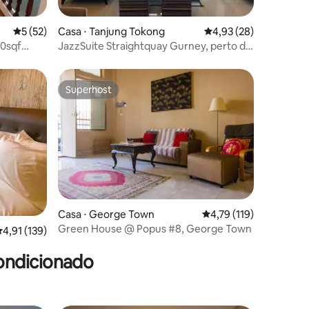
ções
5 de uma avaliação média de 5, 52 avaliações
5 (52)
Casa ⋅ Tanjung Tokong
4,93 de uma avaliação
4,93 (28)
00sqf
JazzSuite Straightquay Gurney, perto do
mercado
Superhost
Superhost
Casa ⋅ George Town
4,79 de uma avaliação 
4,79 (119)
Green House @ Popus #8, George Town
ções
,91 de uma avaliação média de 5, 139 avaliações
4,91 (139)
ondicionado
treet