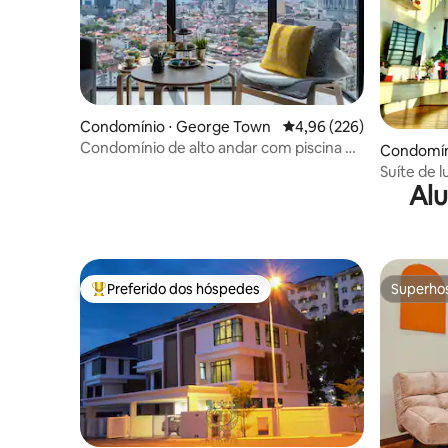
Condomínio ⋅ George Town
4,96 de uma avaliação m
4,96 (226)
Condomínio de alto andar com piscina no
Condomín
terraço
Suíte de 
Alu
Penang G
Preferido dos hóspedes
Superho
Entre os melhores preferidos dos hóspedes
Superho