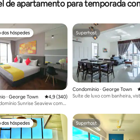
el de apartamento para temporada com
o dos hóspedes
Superhost
o dos hóspedes
Superhost
édia de 5, 119 avaliações
Condomínio ⋅ George Town
4
Suíte de luxo com banheira, vis
io ⋅ George Town
4,9 de uma avaliação média de 5, 340 avalia
4,9 (340)
mar e suíte de jazz
domínio Sunrise Seaview com
1km Gurney, 4
o dos hóspedes
Superhost
o dos hóspedes
Superhost