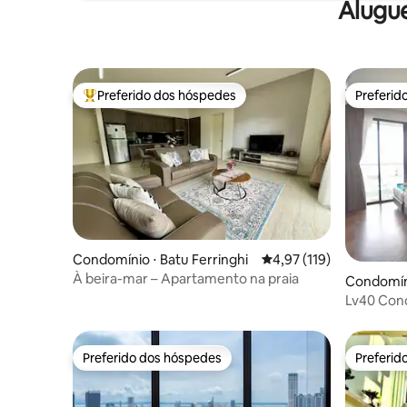
Alugu
Preferido dos hóspedes
Preferid
Entre os melhores preferidos dos hóspedes
Preferid
Condomínio ⋅ Batu Ferringhi
4,97 de uma avaliação m
4,97 (119)
À beira-mar – Apartamento na praia
Condomín
Lv40 Con
Varanda, 
Preferido dos hóspedes
Preferid
Preferido dos hóspedes
Preferid