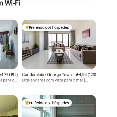
 Wi-Fi
Preferido dos hóspedes
Entre os melhores preferidos dos hóspedes
,77 de uma avaliação média de 5, 192 avaliações
4,77 (192)
Condomínio ⋅ George Town
4,94 de uma avaliação 
4,94 (123)
ta para o
Dois andares com vista para o mar |
ções
Duplex de 2 quartos no Sunrise Gurney
Preferido dos hóspedes
Entre os melhores preferidos dos hóspedes