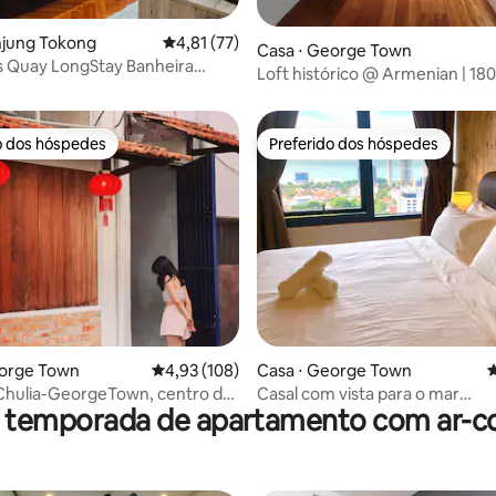
édia de 5, 302 avaliações
njung Tokong
4,81 de uma avaliação média de 5, 77 avalia
4,81 (77)
Casa ⋅ George Town
ts Quay LongStay Banheira
Loft histórico @ Armenian | 18
ante Confortável
recém-renovado
o dos hóspedes
Preferido dos hóspedes
o dos hóspedes
Preferido dos hóspedes
édia de 5, 168 avaliações
eorge Town
4,93 de uma avaliação média de 5, 108 avalia
4,93 (108)
Casa ⋅ George Town
4
Chulia-GeorgeTown, centro do
Casal com vista para o mar
r temporada de apartamento com ar-c
io da Unesco
aconchegante 218 Macalister S
FoodArea