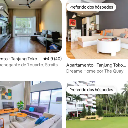
st
Preferido dos hóspedes
st
Preferido dos hóspedes
média de 5, 24 avaliações
nto ⋅ Tanjung Tokon
4,9 de uma avaliação média de 5, 40 avalia
4,9 (40)
nchegante de 1 quarto, Straits
Apartamento ⋅ Tanjung Tokon
jung Tokong
g
Dreame Home por The Quay
st
Preferido dos hóspedes
st
Preferido dos hóspedes