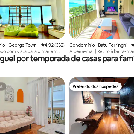
édia de 5, 226 avaliações
io ⋅ George Town
4,92 de uma avaliação média de 5, 352 avalia
4,92 (352)
Condomínio ⋅ Batu Ferringhi
4
luxo com vista para o mar em
À beira-mar | Retiro à beira-ma
guel por temporada de casas para famí
urney Drive
Ferringhi
st
Preferido dos hóspedes
st
Preferido dos hóspedes