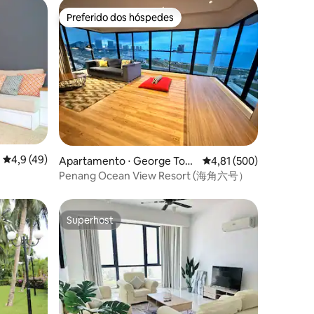
Preferido dos hóspedes
Preferido dos hóspedes
ções
4,9 de uma avaliação média de 5, 49 avaliações
4,9 (49)
Apartamento ⋅ George Tow
4,81 de uma avaliação 
4,81 (500)
n
Penang Ocean View Resort (海角六号）
Superhost
Superhost