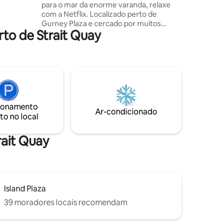
para o mar da enorme varanda, relaxe
com a Netflix. Localizado perto de
Canais de
Gurney Plaza e cercado por muitos
ados *
to de Strait Quay
restaurantes, mercearias e lojas de
conveniência. • 8 minutos para Gurney
ança 24
Plaza • 27 minutos para o Escape Park • 12
minutos para o Jardim Botânico - 2
camas tamanho queen (quarto principal)
- 1 cama de solteiro da Ikea com 2
colchões de solteiro. 1 estacionamento
gratuito. Se você tiver carros extras, o
ionamento
estacionamento pago é muito seguro e
Ar-condicionado
to no local
tem preço razoável. A casa está
localizada acima do shopping 'Straits
Quay Retail Marina'.
rait Quay
Island Plaza
39 moradores locais recomendam