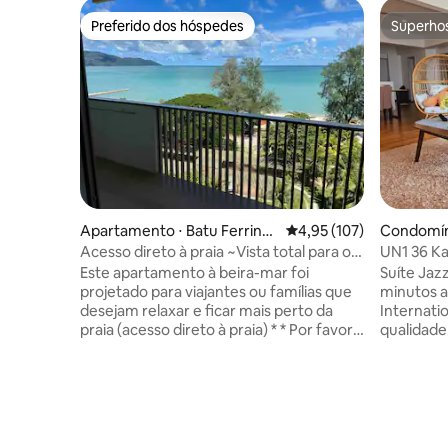
Preferido dos hóspedes
Superho
Preferido dos hóspedes
Superho
Apartamento ⋅ Batu Ferring
4,95 de uma avaliação m
4,95 (107)
Condomín
hi
g
Acesso direto à praia ~Vista total para o
UN1 36 Ka
mar~ @ By The Sea B07
min Gur
Este apartamento à beira-mar foi
Suíte Jazz
projetado para viajantes ou famílias que
minutos a
desejam relaxar e ficar mais perto da
Internatio
praia (acesso direto à praia) * * Por favor,
qualidade de
leia as regras da casa ou envie uma
* Jogo de
consulta antes de fazer uma reserva.
Wi-Fi de a
Máximo de 6 pessoas ( incluindo
Gurney, 
crianças) * A menos de 2 km, você
Gleneagles
encontra uma grande variedade de
3 quartos * Banheira de hidromassagem
restaurantes, lanchonetes locais,
clássica 