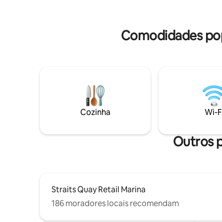
Starbucks, Subway, 7-Eleven, massagens
lavar rou
a preços acessíveis e muito mais. * 10 min
* Roupa de cama, produtos de higiene
de carro do parque temático Penang
pessoal e
Comodidades popu
Escape. * 25 min de carro de ida e volta
ferro e f
para o Georgetown Heritage.* * 18 min
internos, se
de carro de Gurney, Strait Quay, Lotus
ームステ
Hypermarket
Cozinha
Wi-F
Outros p
Straits Quay Retail Marina
186 moradores locais recomendam