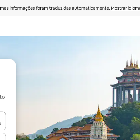
mas informações foram traduzidas automaticamente. 
Mostrar idioma
ito
ore-os usando as seta para cima e para baixo do teclado ou tocando e