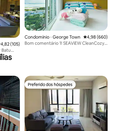
Condomínio ⋅ George Town
4,98 de uma avaliação m
4,98 (660)
Bom comentário 1! SEAViEW CleanCozy
ções
,82 de uma avaliação média de 5, 105 avaliações
4,82 (105)
Suite WiFi + NETFLiX Suíte com vista para
r Batu
o mar @ Anju Xiao Da
lias
Preferido dos hóspedes
Preferido dos hóspedes