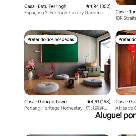
Casa ⋅ Batu Ferringhi
4,94 de uma avaliação m
4,94 (302)
Casa ⋅ Ta
Espaçoso 2: Ferringhi Luxury Garden
1BR Strai
Home
Aconcheg
Preferido dos hóspedes
Preferid
Preferido dos hóspedes
Preferid
Casa ⋅ George Town
4,91 de uma avaliação m
4,91 (168)
Casa ⋅ G
Penang Heritage Homestay | 槟城遗迹民
Atrás de 
Aluguel po
宿 @ AKA 50
Patrimôn