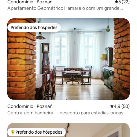
Condomínio ⋅ Poznań
5 de uma a
5 (22)
Apartamento Geométrico II amarelo com um grande
terraço.
Preferido dos hóspedes
Preferido dos hóspedes
Condomínio ⋅ Poznań
4,9 de uma a
4,9 (50)
Central com banheira — desconto para estadias longas
Preferido dos hóspedes
Entre os melhores preferidos dos hóspedes