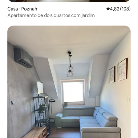
Casa ⋅ Poznań
4,82 de uma av
4,82 (108)
Apartamento de dois quartos com jardim