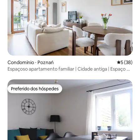
Condomínio ⋅ Poznań
5 de uma a
5 (38)
Espaçoso apartamento familiar | Cidade antiga | Espaço de
trabalho + Varanda
Preferido dos hóspedes
Preferido dos hóspedes