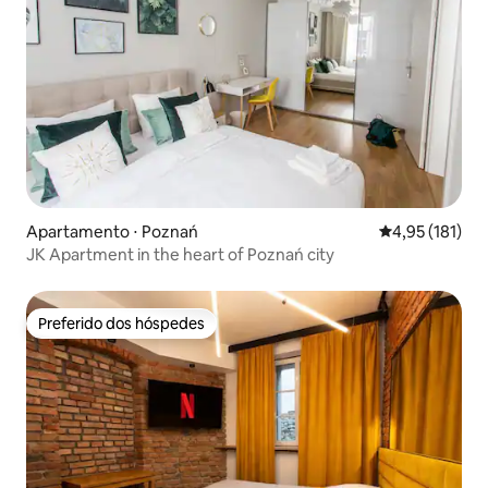
Apartamento ⋅ Poznań
4,95 de uma av
4,95 (181)
JK Apartment in the heart of Poznań city
Preferido dos hóspedes
Preferido dos hóspedes