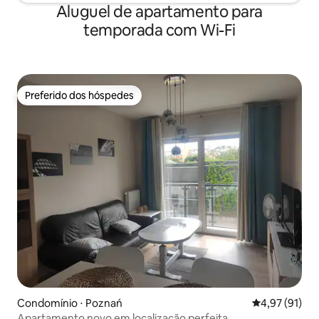
Aluguel de apartamento para
temporada com Wi-Fi
Preferido dos hóspedes
Preferido dos hóspedes
Condomínio ⋅ Poznań
4,97 de uma a
4,97 (91)
Apartamento novo em localização perfeita