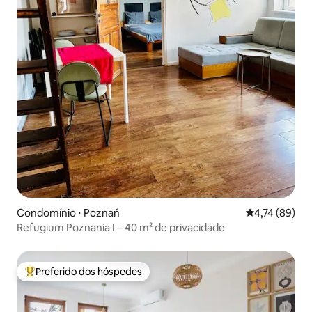
Condomínio ⋅ Poznań
4,74 de uma a
4,74 (89)
Refugium Poznania I – 40 m² de privacidade
Preferido dos hóspedes
Entre os melhores preferidos dos hóspedes