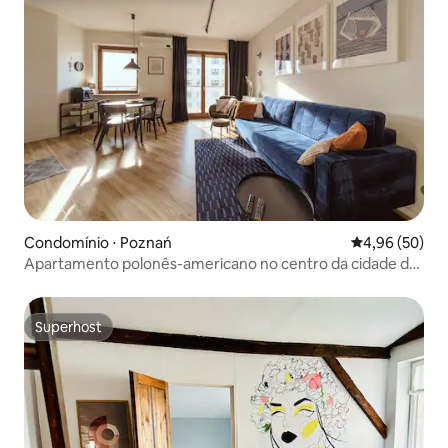
Condomínio ⋅ Poznań
4,96 de uma a
4,96 (50)
Apartamento polonês-americano no centro da cidade de
Poznan
Superhost
Superhost