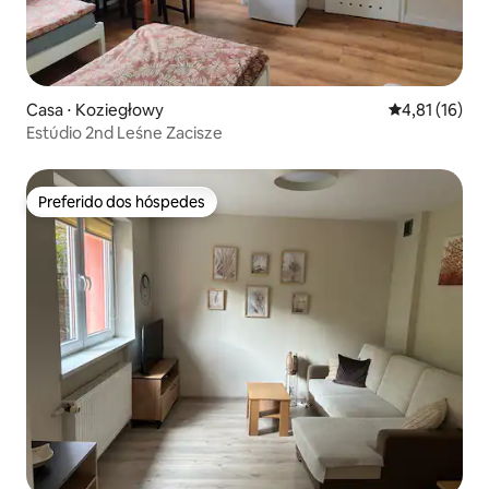
Casa ⋅ Koziegłowy
4,81 de uma a
4,81 (16)
Estúdio 2nd Leśne Zacisze
Preferido dos hóspedes
Preferido dos hóspedes