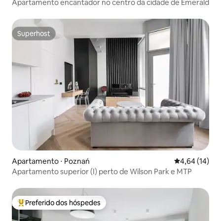
Apartamento encantador no centro da cidade de Emerald
Superhost
Superhost
Apartamento ⋅ Poznań
4,64 de uma a
4,64 (14)
Apartamento superior (I) perto de Wilson Park e MTP
Preferido dos hóspedes
Entre os melhores preferidos dos hóspedes