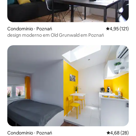
Condomínio ⋅ Poznań
4,95 de uma av
4,95 (121)
design moderno em Old Grunwald em Poznań
Condomínio ⋅ Poznań
4,68 de uma a
4,68 (28)