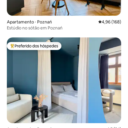
Apartamento ⋅ Poznań
4,96 de uma av
4,96 (168)
Estúdio no sótão em Poznań
Preferido dos hóspedes
Entre os melhores preferidos dos hóspedes