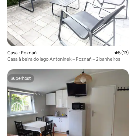
Casa ⋅ Poznań
5 de uma a
5 (13)
Casa à beira do lago Antoninek – Poznań – 2 banheiros
Superhost
Superhost