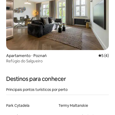
Apartamento ⋅ Poznań
5 de uma 
5 (4)
Refúgio do Salgueiro
Destinos para conhecer
Principais pontos turísticos por perto
Park Cytadela
Termy Maltanskie