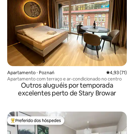
Apartamento ⋅ Poznań
4,93 de uma a
4,93 (71)
Apartamento com terraço e ar-condicionado no centro
Outros aluguéis por temporada
excelentes perto de Stary Browar
Preferido dos hóspedes
Entre os melhores preferidos dos hóspedes