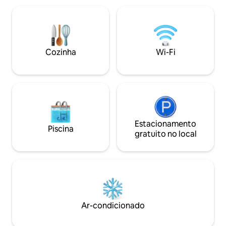
verão é agradavelmente fresco. A janela
paradas de bonde. Check-in 24
do apartamento é técnica, não permite
Desconto para est
a entrada de luz solar, por isso não
duração Se você precisar de alguma
recomendamos o nosso apartamento
recomendação de p
para estadias mais longas e para pessoas
restaurantes, ent
Cozinha
Wi-Fi
que sofrem de claustrofobia. O ar fresco
sempre que puder 
é fornecido pela unidade de tratamento
uma mensagem par
de ar. O apartamento está localizado no
conselhos
centro de Poznań, no nível -1
(subterrâneo) em um cortiço
revitalizado nas proximidades do
Mercado Antigo, do rio Warta e dos
maiores centros comerciais de Poznań.
Estacionamento
Piscina
Nas proximidades, estacionamento
gratuito no local
pago e vigiado, estacionamento sob o
edifício (zona de pagamento A).
Garantimos uma estadia confortável e
discreta. Emitimos faturas de IVA. Seja
nosso convidado!!!
Ar-condicionado