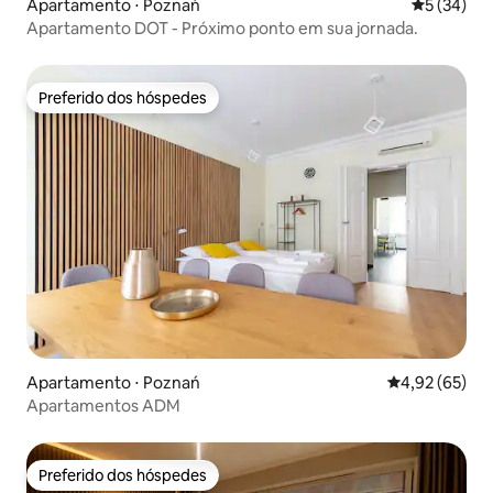
Apartamento ⋅ Poznań
5 de uma a
5 (34)
Apartamento DOT - Próximo ponto em sua jornada.
Preferido dos hóspedes
Preferido dos hóspedes
Apartamento ⋅ Poznań
4,92 de uma a
4,92 (65)
Apartamentos ADM
Preferido dos hóspedes
Preferido dos hóspedes