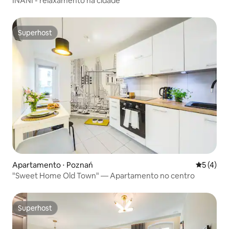
INANI - relaxamento na cidade
Superhost
Superhost
Apartamento ⋅ Poznań
5 de uma 
5 (4)
"Sweet Home Old Town" — Apartamento no centro
Superhost
Superhost