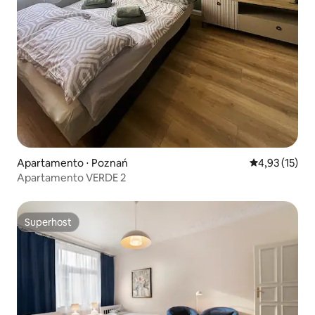
Apartamento ⋅ Poznań
4,93 de uma a
4,93 (15)
Apartamento VERDE 2
Superhost
Superhost