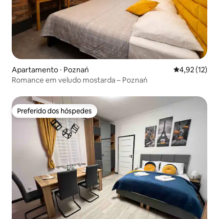
Apartamento ⋅ Poznań
4,92 de uma a
4,92 (12)
Romance em veludo mostarda – Poznań
Preferido dos hóspedes
Preferido dos hóspedes