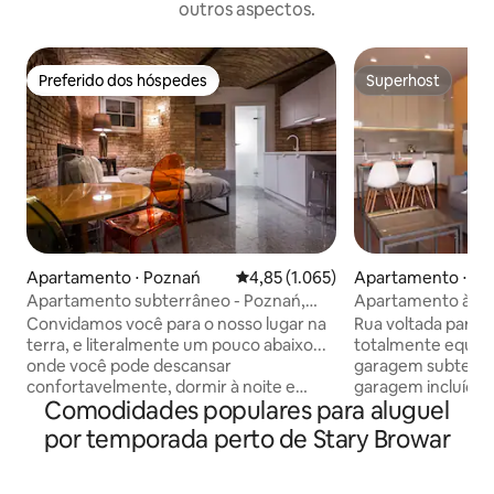
outros aspectos.
Preferido dos hóspedes
Superhost
Preferido dos hóspedes
Superhost
Apartamento ⋅ Poznań
4,85 de uma avaliação média de 5,
4,85 (1.065)
Apartamento ⋅ Po
Apartamento subterrâneo - Poznań,
Apartamento à bei
Cidade Velha
garagem
Convidamos você para o nosso lugar na
Rua voltada para o
terra, e literalmente um pouco abaixo...
totalmente equip
onde você pode descansar
garagem subterrâ
confortavelmente, dormir à noite e
garagem incluída
Comodidades populares para aluguel
durante o dia, se quiser. Oferecemos um
supermercado no 
apartamento confortável, interior único,
playground ao lado
por temporada perto de Stary Browar
banho relaxante, cama compartilhada
minutos a pé de St
confortável, uma xícara de café... No
minutos a pé do M
inverno, é aconchegante e quente, e no
Estação Ferroviária