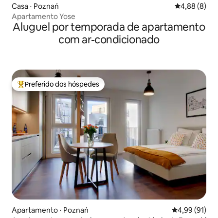
Casa ⋅ Poznań
4,88 de uma 
4,88 (8)
Apartamento Yose
Aluguel por temporada de apartamento
com ar-condicionado
Preferido dos hóspedes
Entre os melhores preferidos dos hóspedes
Apartamento ⋅ Poznań
4,99 de uma a
4,99 (91)