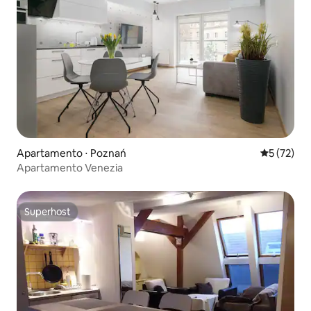
Apartamento ⋅ Poznań
5 de uma a
5 (72)
Apartamento Venezia
Superhost
Superhost