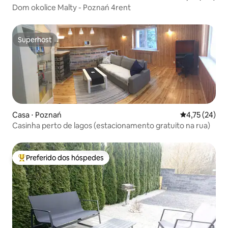
Dom okolice Malty - Poznań 4rent
Superhost
Superhost
Casa ⋅ Poznań
4,75 de uma a
4,75 (24)
Casinha perto de lagos (estacionamento gratuito na rua)
Preferido dos hóspedes
Entre os melhores preferidos dos hóspedes