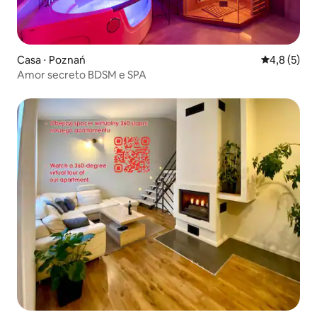
Casa ⋅ Poznań
4,8 de uma 
4,8 (5)
Amor secreto BDSM e SPA