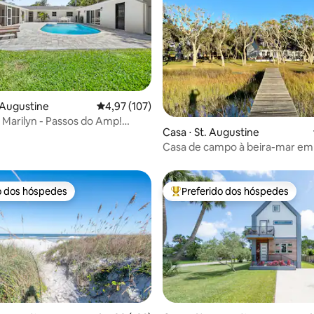
édia de 5, 119 avaliações
. Augustine
4,97 de uma avaliação média de 5, 107 avalia
4,97 (107)
 Marilyn - Passos do Amp!
Casa ⋅ St. Augustine
Casa de campo à beira-mar em 
privativa em reserva
o dos hóspedes
Preferido dos hóspedes
o dos hóspedes
Entre os melhores preferidos d