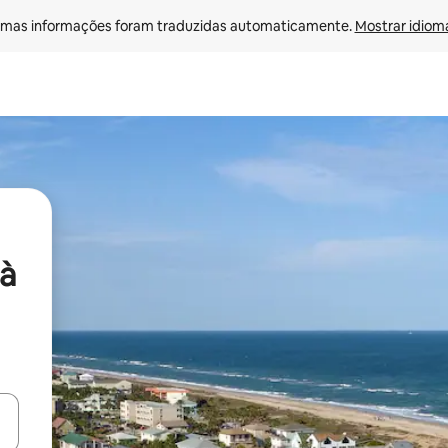
mas informações foram traduzidas automaticamente. 
Mostrar idioma
à
ore-os usando as seta para cima e para baixo do teclado ou tocando e