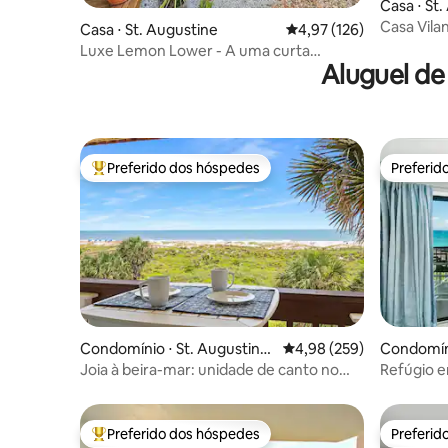
Casa ⋅ St
Casa Vila
Casa ⋅ St. Augustine
4,97 de uma avaliação m
4,97 (126)
• Acesso à
Luxe Lemon Lower - A uma curta
Aluguel de
distância a pé do centro de St. Aug
Preferido dos hóspedes
Preferid
Entre os melhores preferidos dos hóspedes
Preferid
Condomínio ⋅ St. Augustine
4,98 de uma avaliação m
4,98 (259)
Condomíni
Beach
Joia à beira-mar: unidade de canto no
Refúgio e
último andar
Augustin
Preferido dos hóspedes
Preferid
Entre os melhores preferidos dos hóspedes
Preferid