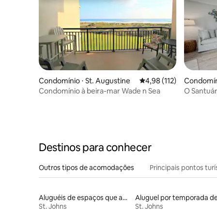
Condomínio ⋅ St. Augustine
4,98 de uma avaliação m
4,98 (112)
Condomíni
Condomínio à beira-mar Wade n Sea
O Santuár
Destinos para conhecer
Outros tipos de acomodações
Principais pontos turí
Aluguéis de espaços que aceitam animais de estimação
St. Johns
St. Johns