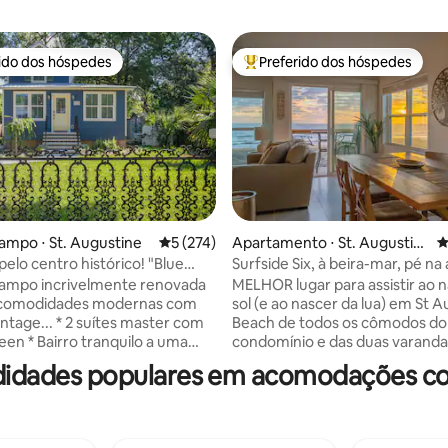
rido dos hóspedes
Preferido dos hóspedes
 melhores preferidos dos hóspedes
Entre os melhores preferidos d
ampo ⋅ St. Augustine
5 de uma avaliação média de 5, 274 avalia
5 (274)
Apartamento ⋅ St. Augustin
4
édia de 5, 230 avaliações
e Beach
elo centro histórico! "Blue
Surfside Six, à beira-mar, pé na 
campo incrivelmente renovada
MELHOR lugar para assistir ao 
comodidades modernas com
sol (e ao nascer da lua) em St 
 suítes master com
Beach de todos os cômodos do
quilo a uma
condomínio e das duas varanda
ância a pé para explorar a
em frente à praia! UNIDADE D
didades populares em acomodações co
is antiga da nação * Banheiras
ÚLTIMO ANDAR! Uma varanda f
por dentro e por fora (junto
quarto principal do canto do an
iros, é claro!) * Grande
cima, closet e vista para o mar
om tela e espreguiçadeira
king size em cada quarto. Qual