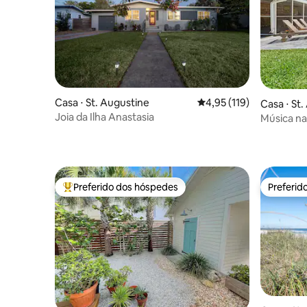
Casa ⋅ St. Augustine
4,95 de uma avaliação m
4,95 (119)
Casa ⋅ St
Joia da Ilha Anastasia
Música na
•Jacuzzi•
Preferido dos hóspedes
Preferid
Entre os melhores preferidos dos hóspedes
Preferid