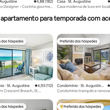
. Augustine
4,88 de uma avaliação média de 5, 182 avalia
4,88 (182)
Casa ⋅ St. Augustine
4
no Designer • Cozinha gourmet
Casa moderna de luxo em local
édia de 5, 126 avaliações
 praia
privilegiada 2 quartos - 3 banhe
 apartamento para temporada com ace
o dos hóspedes
Preferido dos hóspedes
o dos hóspedes
Preferido dos hóspedes
édia de 5, 259 avaliações
o ⋅ St. Augustine
4,93 de uma avaliação média de 5, 112 avalia
4,93 (112)
Condomínio ⋅ St. Augustine
4
Beach
m Crescent Breach, St.
Condomínio tranquilo e renova
e
piscina, bicicletas e pickleball!
o dos hóspedes
Preferido dos hóspedes
o dos hóspedes
Entre os melhores preferidos d