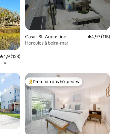
Casa ⋅ St. Augustine
4,97 de uma avaliação 
4,97 (115)
Hércules à beira-mar
ções
4,9 de uma avaliação média de 5, 123 avaliações
4,9 (123)
ilha
Preferido dos hóspedes
os hóspedes
Entre os melhores preferidos dos hóspedes