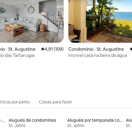
édia de 5, 112 avaliações
o ⋅ St. Augustine
4,91 de uma avaliação média de 5, 109 avalia
4,91 (109)
Condomínio ⋅ St. Augustine
4
io das Tartarugas
Incrível casa na beira da água
sticos por perto
Coisas para fazer
Aluguel por temporada de microcasas
Aluguéis de condomínios
Aluguéis por temporada com banheiro para PCD
St. Johns
St. Johns
St.