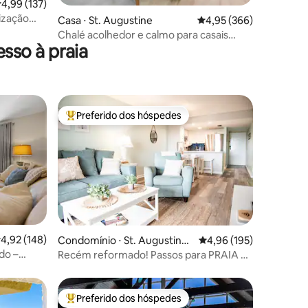
ções
,99 de uma avaliação média de 5, 137 avaliações
4,99 (137)
ização
Casa ⋅ St. Augustine
4,95 de uma avaliação m
4,95 (366)
iros
Chalé acolhedor e calmo para casais
sso à praia
perto do centro da cidade e da praia
Preferido dos hóspedes
Entre os melhores preferidos dos hóspedes
ções
,92 de uma avaliação média de 5, 148 avaliações
4,92 (148)
Condomínio ⋅ St. Augustine
4,96 de uma avaliação 
4,96 (195)
Beach
do –
Recém reformado! Passos para PRAIA e
PISCINA!
Preferido dos hóspedes
os hóspedes
Entre os melhores preferidos dos hóspedes