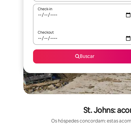
Check-in
Checkout
Buscar
St. Johns: ac
Os hóspedes concordam: estas acomod