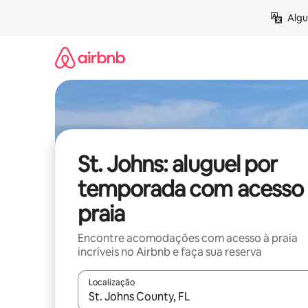
Pular
Algu
para
o
conteúdo
St. Johns: aluguel por
temporada com acesso 
praia
Encontre acomodações com acesso à praia
incríveis no Airbnb e faça sua reserva
Localização
Quando os resultados estiverem disponíveis, expl