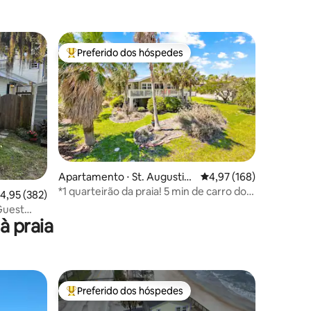
cidade, pátio, praias
Preferido dos hóspedes
os hóspedes
Entre os melhores preferidos dos hóspedes
Apartamento ⋅ St. Augustin
4,97 de uma avaliação 
4,97 (168)
e
*1 quarteirão da praia! 5 min de carro do
ções
,95 de uma avaliação média de 5, 382 avaliações
4,95 (382)
centro da cidade *
Guest
à praia
Preferido dos hóspedes
Entre os melhores preferidos dos hóspedes