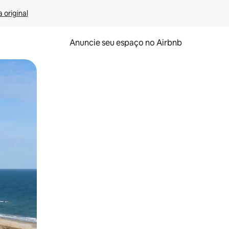
 original
Anuncie seu espaço no Airbnb
 deslizando o dedo na tela.