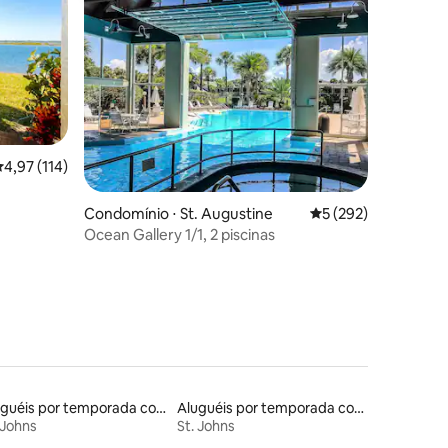
ções
,97 de uma avaliação média de 5, 114 avaliações
4,97 (114)
Condomínio ⋅ St. Augustine
5 de uma avaliação 
5 (292)
Ocean Gallery 1/1, 2 piscinas
Aluguéis por temporada com caiaque
Aluguéis por temporada com cama de altura acessível
 Johns
St. Johns