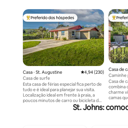
Preferido dos hóspedes
Prefe
Entre os melhores preferidos dos hóspedes
Entre os
Casa de c
Casa ⋅ St. Augustine
4,94 de uma avaliação m
4,94 (230)
Caminhe p
Casa de surfe
Heaven"
Casa de 
Esta casa de férias especial fica perto de
combina 
tudo e é ideal para planejar sua visita.
charme vintage... * 2
Localização ideal em frente à praia, a
camas queen * Bairro tran
poucos minutos de carro ou bicicleta do
curta dist
St. Johns: como
centro histórico de St. Augustine. O
cidade ma
bangalô costeiro da década de 1950 está
de garra 
situado na rua histórica de Vilano Beach.
com chuve
A casa foi completamente remodelada,
varanda c
tem muito estacionamento e é