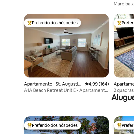
e Beach
Maré baix
Preferido dos hóspedes
Prefe
Entre os melhores preferidos dos hóspedes
Entre os
Apartamento ⋅ St. Augustin
4,99 de uma avaliação m
4,99 (164)
Apartamen
e
e
A1A Beach Retreat Unit E - Apartamento
2 quadras 
Alugue
completo e limpo
localizaçã
Preferido dos hóspedes
Prefe
Entre os melhores preferidos dos hóspedes
Entre os