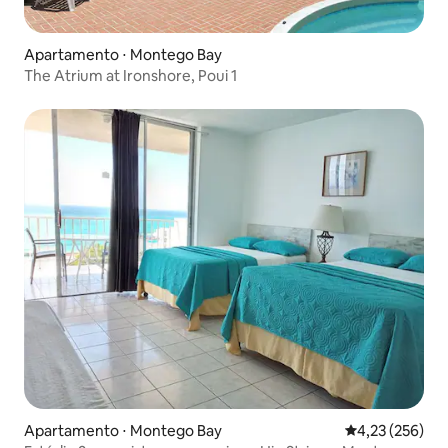
Apartamento ⋅ Montego Bay
The Atrium at Ironshore, Poui 1
Apartamento ⋅ Montego Bay
4,23 de uma av
4,23 (256)