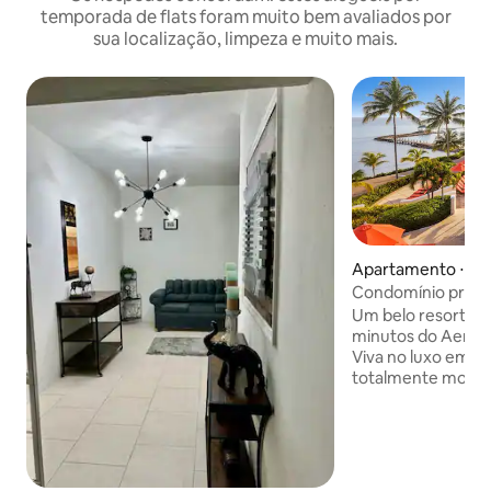
temporada de flats foram muito bem avaliados por
sua localização, limpeza e muito mais.
Apartamento ⋅ Mo
Condomínio privati
cama/1 banheiro
Um belo resort e s
minutos do Aerop
Viva no luxo em u
totalmente mobili
própria praia priva
localizada em sua p
Um belo espaço e
vistas deslumbrant
quadril, praias, r