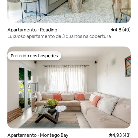
Apartamento ⋅ Reading
4,8 de uma a
4,8 (40)
Luxuoso apartamento de 3 quartos na cobertura
Preferido dos hóspedes
Preferido dos hóspedes
Apartamento ⋅ Montego Bay
4,93 de uma a
4,93 (43)