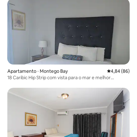
Apartamento ⋅ Montego Bay
4,84 de uma av
4,84 (86)
18 Caribic Hip Strip com vista para o mar e melhor
localização