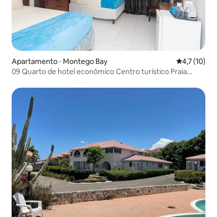
Apartamento ⋅ Montego Bay
4,7 de uma a
4,7 (10)
09 Quarto de hotel econômico Centro turístico Praia
Compras