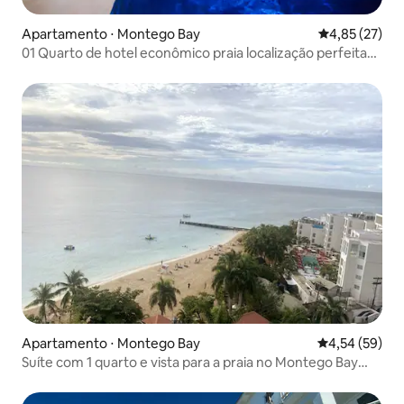
Apartamento ⋅ Montego Bay
4,85 de uma a
4,85 (27)
01 Quarto de hotel econômico praia localização perfeita
Wi-Fi
Apartamento ⋅ Montego Bay
4,54 de uma a
4,54 (59)
Suíte com 1 quarto e vista para a praia no Montego Bay
Club Hip Strip