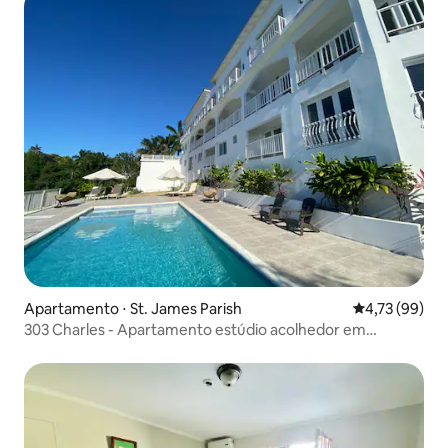
Apartamento ⋅ St. James Parish
4,73 de uma a
4,73 (99)
303 Charles - Apartamento estúdio acolhedor em
Ironshore