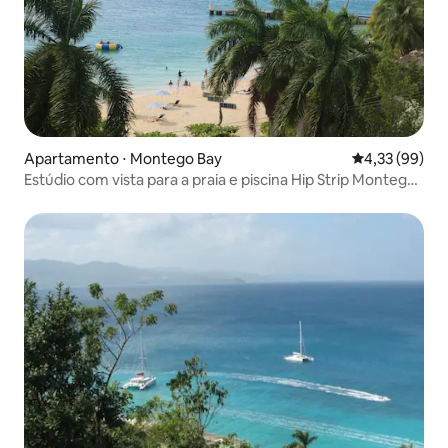
Apartamento ⋅ Montego Bay
4,33 de uma a
4,33 (99)
Estúdio com vista para a praia e piscina Hip Strip Montego
Bay Club