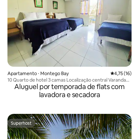
Apartamento ⋅ Montego Bay
4,75 de uma a
4,75 (16)
10 Quarto de hotel 3 camas Localização central Varanda
Aluguel por temporada de flats com
Wi-Fi
lavadora e secadora
Superhost
Superhost