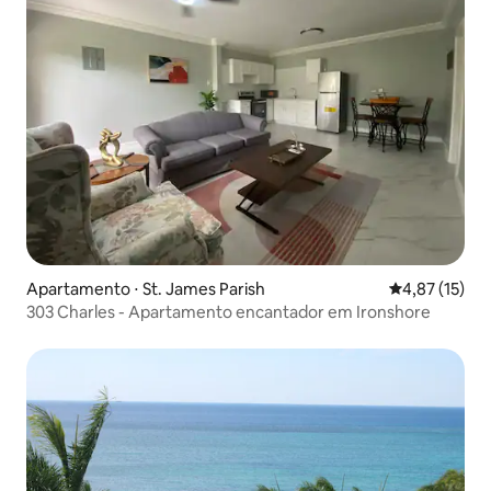
Apartamento ⋅ St. James Parish
4,87 de uma a
4,87 (15)
303 Charles - Apartamento encantador em Ironshore