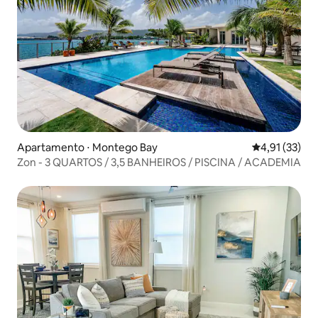
Apartamento ⋅ Montego Bay
4,91 de uma a
4,91 (33)
Zon - 3 QUARTOS / 3,5 BANHEIROS / PISCINA / ACADEMIA