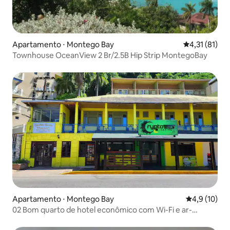
Apartamento ⋅ Montego Bay
4,31 de uma a
4,31 (81)
Townhouse OceanView 2 Br/2.5B Hip Strip MontegoBay
Apartamento ⋅ Montego Bay
4,9 de uma a
4,9 (10)
02 Bom quarto de hotel econômico com Wi-Fi e ar-
condicionado