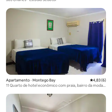
Apartamento ⋅ Montego Bay
4,83 de uma 
4,83 (6)
11 Quarto de hotel econômico com praia, bairro da moda,
centro e Wi-Fi