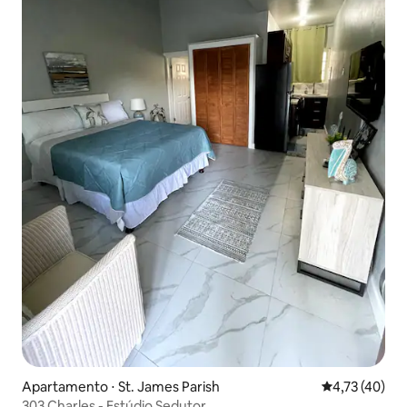
Apartamento ⋅ St. James Parish
4,73 de uma a
4,73 (40)
303 Charles - Estúdio Sedutor