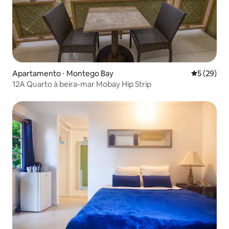
Apartamento ⋅ Montego Bay
5 de uma a
5 (29)
12A Quarto à beira-mar Mobay Hip Strip