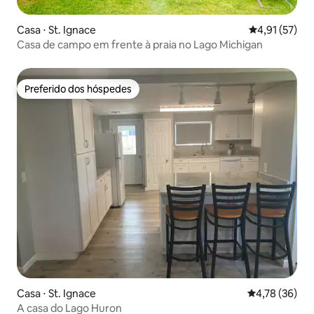
Casa ⋅ St. Ignace
4,91 de uma a
4,91 (57)
Casa de campo em frente à praia no Lago Michigan
Preferido dos hóspedes
Preferido dos hóspedes
Casa ⋅ St. Ignace
4,78 de uma a
4,78 (36)
A casa do Lago Huron