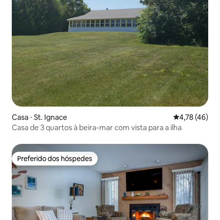
Casa ⋅ St. Ignace
4,78 de uma a
4,78 (46)
Casa de 3 quartos à beira-mar com vista para a ilha
Preferido dos hóspedes
Preferido dos hóspedes