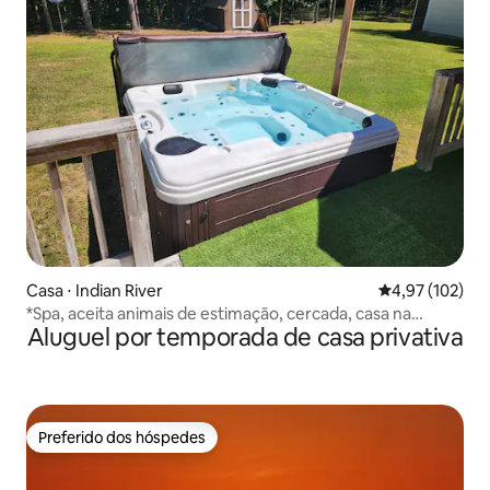
Casa ⋅ Indian River
4,97 de uma av
4,97 (102)
*Spa, aceita animais de estimação, cercada, casa na
Aluguel por temporada de casa privativa
floresta.
Preferido dos hóspedes
Preferido dos hóspedes