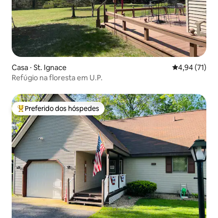
Casa ⋅ St. Ignace
4,94 de uma a
4,94 (71)
Refúgio na floresta em U.P.
Preferido dos hóspedes
Entre os melhores preferidos dos hóspedes