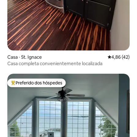
Casa ⋅ St. Ignace
4,86 de uma a
4,86 (42)
Casa completa convenientemente localizada
Preferido dos hóspedes
Entre os melhores preferidos dos hóspedes