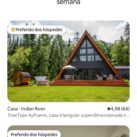
semana
Preferido dos hóspedes
Entre os melhores preferidos dos hóspedes
Casa ⋅ Indian River
4,98 de uma av
4,98 (64)
TreeTops Ayframe, casa triangular superdimensionada no
rio
Preferido dos hóspedes