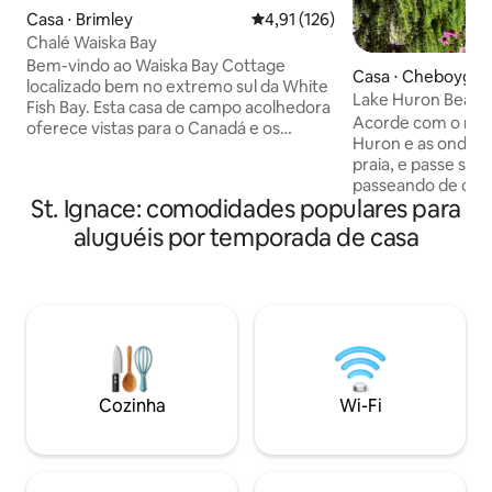
Casa ⋅ Brimley
4,91 de uma avaliação média de 
4,91 (126)
Chalé Waiska Bay
Bem-vindo ao Waiska Bay Cottage
Casa ⋅ Cheboygan
localizado bem no extremo sul da White
Lake Huron Beach:
Fish Bay. Esta casa de campo acolhedora
hidromassagem, ca
Acorde com o nasc
oferece vistas para o Canadá e os
incríveis
Huron e as ondas 
grandes cargueiros do lago que chegam
praia, e passe seu
de Superior. Monte uma rede ou apenas
passeando de cai
sente-se perto da acolhedora fogueira.
St. Ignace: comodidades populares para
Paz e tranquilidad
Esta casa está perfeitamente localizada
minutos de Mackinaw City.
para usar como um acampamento base
aluguéis por temporada de casa
dias ao redor de u
para desfrutar de todos os grandes
mergulhe na banh
recursos disponíveis na Península
hidromassagem ass
Superior. ~~pescar, caminhar, caçar,
sobre o Lago Huron
andar de caiaque, andar de bicicleta,
aurora boreal sobre 
andar de snowmobile, jogar, aproveitar a
não é apenas um lu
vida noturna, caçar rochas, jogar golfe,
lugar lindo para re
nadar, explorar, as opções são infinitas.
desfrutar de uma 
Cozinha
Wi-Fi
experiência do norte. Nós chama
Paraíso em Huron,
chamar.