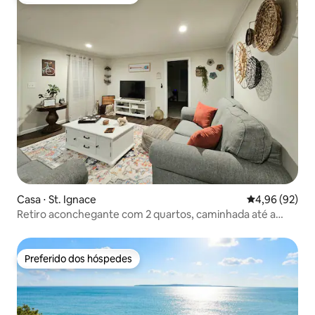
Preferido dos hóspedes
Casa ⋅ St. Ignace
4,96 de uma a
4,96 (92)
Retiro aconchegante com 2 quartos, caminhada até a
balsa / nascer do sol no Lago Huron
Preferido dos hóspedes
Preferido dos hóspedes