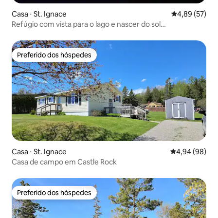
Casa ⋅ St. Ignace
4,89 de uma a
4,89 (57)
Refúgio com vista para o lago e nascer do sol
deslumbrante
Preferido dos hóspedes
Preferido dos hóspedes
Casa ⋅ St. Ignace
4,94 de uma av
4,94 (98)
Casa de campo em Castle Rock
Preferido dos hóspedes
Preferido dos hóspedes