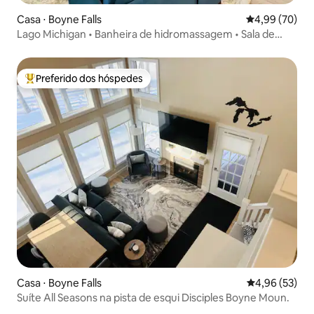
Casa ⋅ Boyne Falls
4,99 de uma a
4,99 (70)
Lago Michigan • Banheira de hidromassagem • Sala de
jogos • Fogueira
Preferido dos hóspedes
Entre os melhores preferidos dos hóspedes
Casa ⋅ Boyne Falls
4,96 de uma a
4,96 (53)
Suíte All Seasons na pista de esqui Disciples Boyne Moun.