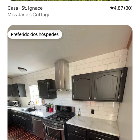
Casa ⋅ St. Ignace
4,87 de uma a
4,87 (30)
Miss Jane's Cottage
Preferido dos hóspedes
Preferido dos hóspedes