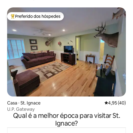
Preferido dos hóspedes
Entre os melhores preferidos dos hóspedes
Casa ⋅ St. Ignace
4,95 de uma a
4,95 (40)
U.P. Gateway
Qual é a melhor época para visitar St.
Ignace?