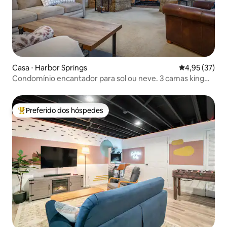
Casa ⋅ Harbor Springs
4,95 de uma a
4,95 (37)
Condomínio encantador para sol ou neve. 3 camas king
size!
Preferido dos hóspedes
Entre os melhores preferidos dos hóspedes