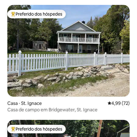
Preferido dos hóspedes
Entre os melhores preferidos dos hóspedes
Casa ⋅ St. Ignace
4,99 de uma a
4,99 (72)
Casa de campo em Bridgewater, St. Ignace
Preferido dos hóspedes
Entre os melhores preferidos dos hóspedes