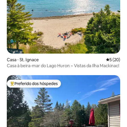
Casa ⋅ St. Ignace
5 de uma a
5 (20)
Casa à beira-mar do Lago Huron ~ Vistas da Ilha Mackinac!
Preferido dos hóspedes
Entre os melhores preferidos dos hóspedes