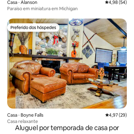
Casa ⋅ Alanson
4,98 de uma a
4,98 (54)
Paraíso em miniatura em Michigan
Preferido dos hóspedes
Preferido dos hóspedes
Casa ⋅ Boyne Falls
4,97 de uma a
4,97 (29)
Casa relaxante
Aluguel por temporada de casa por