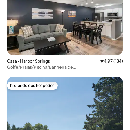
Casa ⋅ Harbor Springs
4,97 de uma av
4,97 (134)
Golfe/Praias/Piscina/Banheira de
hidromassagem/Sauna/Resort/Aceita animais de
estimação
Preferido dos hóspedes
Preferido dos hóspedes