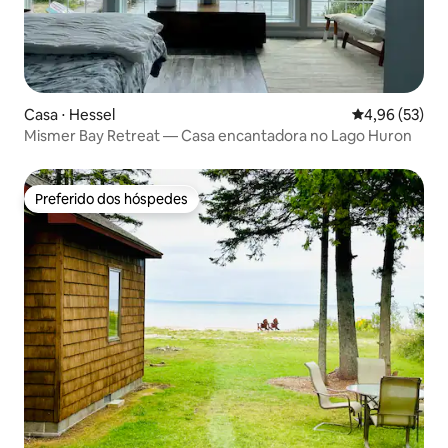
Casa ⋅ Hessel
4,96 de uma a
4,96 (53)
Mismer Bay Retreat — Casa encantadora no Lago Huron
Preferido dos hóspedes
Preferido dos hóspedes