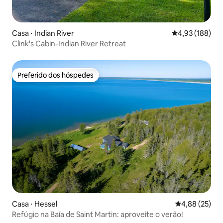
Casa ⋅ Indian River
4,93 de uma av
4,93 (188)
Clink's Cabin-Indian River Retreat
Preferido dos hóspedes
Preferido dos hóspedes
Casa ⋅ Hessel
4,88 de uma a
4,88 (25)
Refúgio na Baía de Saint Martin: aproveite o verão!