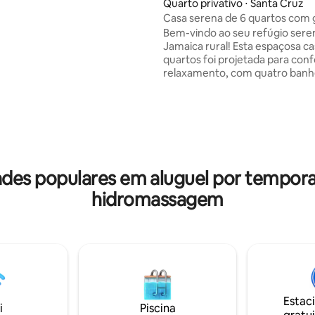
olta do aeroporto. YS Falls,
Quarto privativo ⋅ Santa Cruz
Estate e Treasure Beach ficam
Casa serena de 6 quartos com
midades, além de muitas outras
Bem-vindo ao seu refúgio sere
Esta é a sua casa na Jamaica.
Jamaica rural! Esta espaçosa ca
quartos foi projetada para conf
relaxamento, com quatro banh
duas cozinhas totalmente equi
perfeitas para famílias ou grupo
Principais características: Seis 
aconchegantes que podem ac
até 12 hóspedes. Quatro banhe
modernos para maior comodid
cozinhas equipadas com todos
dades populares em aluguel por temp
eletrodomésticos necessários, 
para preparar iguarias locais. A
hidromassagem
belo gazebo, perfeito para enc
noites tranquilas sob as estrelas
Estac
i
Piscina