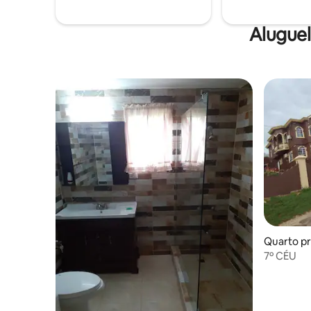
Alugue
Quarto pr
7º CÉU