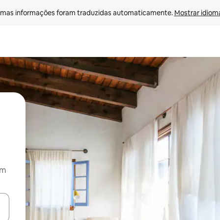
mas informações foram traduzidas automaticamente. 
Mostrar idioma
om
ore-os usando as seta para cima e para baixo do teclado ou tocando e