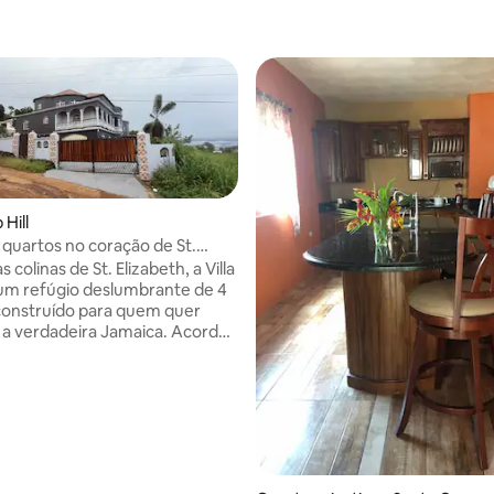
 Hill
 quartos no coração de St.
 média de 5, 8 avaliações
s colinas de St. Elizabeth, a Villa
um refúgio deslumbrante de 4
construído para quem quer
a verdadeira Jamaica. Acorde
ro e fresco e vistas
as da sua varanda privativa.
a banheira de hidromassagem
 aberto do Caribe. Durma em
m cama de dossel esculpida à
 particular e motorista pessoal
disponíveis, incluindo traslado