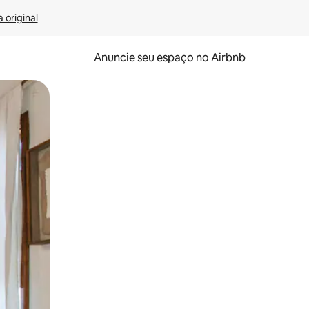
 original
Anuncie seu espaço no Airbnb
 deslizando o dedo na tela.