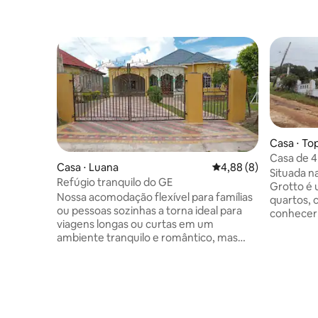
Casa ⋅ Top
Casa de 4
Casa ⋅ Luana
4,88 de uma avaliação
4,88 (8)
Elizabeth
Situada na
Refúgio tranquilo do GE
Grotto é 
Nossa acomodação flexível para famílias
quartos, 
ou pessoas sozinhas a torna ideal para
conhecer 
viagens longas ou curtas em um
com ar pu
ambiente tranquilo e romântico, mas
panorâmic
com localização central. A apenas 4
Relaxe n
minutos da histórica cidade de Black
sob o céu
River e do Black River Safari. Aproveite a
suítes co
experiência repleta de emoções das Y-S
mão. Chef
Falls e do Zoológico da Jamaica, entre
opcionais 