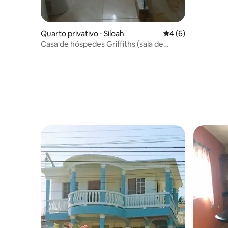
Quarto privativo ⋅ Siloah
4 de uma avaliação
4 (6)
Casa de hóspedes Griffiths (sala de
jardim)