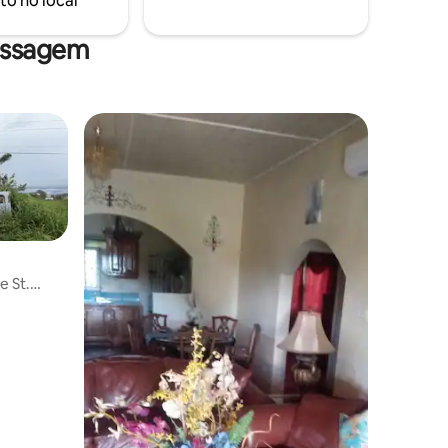
to no local
assagem
e St.