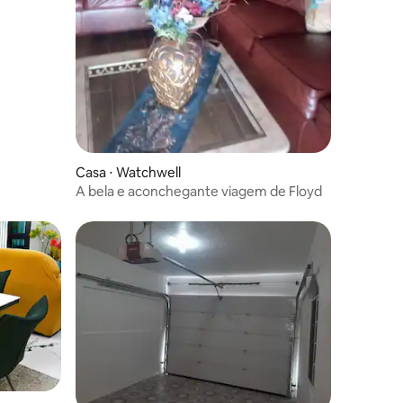
Casa ⋅ Watchwell
A bela e aconchegante viagem de Floyd