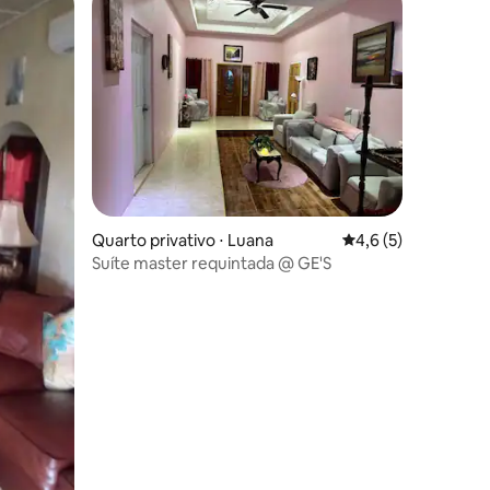
Quarto privativo ⋅ Luana
4,6 de uma avaliaçã
4,6 (5)
Suíte master requintada @ GE'S