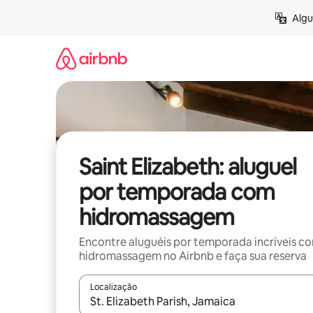
Pular
Algu
para
o
conteúdo
Saint Elizabeth: aluguel
por temporada com
hidromassagem
Encontre aluguéis por temporada incríveis c
hidromassagem no Airbnb e faça sua reserva
Localização
Quando os resultados estiverem disponíveis, expl