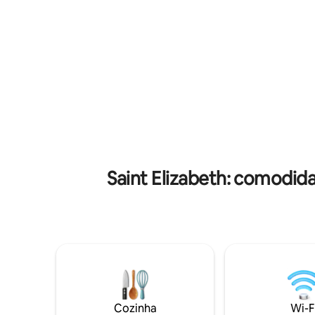
inúmeras atrações culturais e divertidas.
de ida e v
Você ficará encantado com o nosso
Appleton 
anfitrião cortês e charmoso, que se
nas proxi
esforça para tornar a sua estadia
atrações. 
satisfatória e memorável. Para
completar, cada quarto foi projetado
com seu próprio banheiro
Saint Elizabeth: comodi
Cozinha
Wi-F