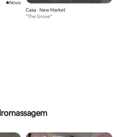
Novo lugar para ficar
Novo
Casa ⋅ New Market
"The Grove"
hidromassagem