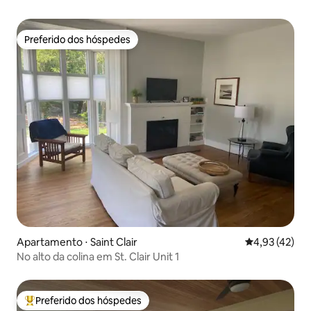
Preferido dos hóspedes
Preferido dos hóspedes
Apartamento ⋅ Saint Clair
4,93 de uma a
4,93 (42)
No alto da colina em St. Clair Unit 1
Preferido dos hóspedes
Entre os melhores preferidos dos hóspedes