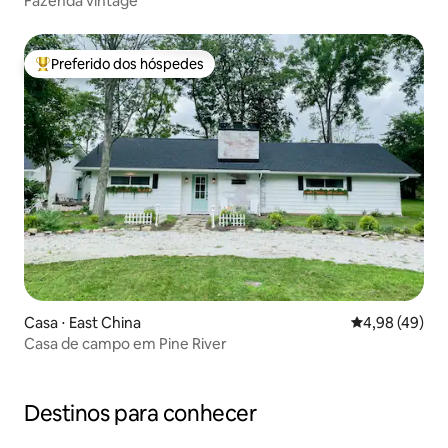
Fazenda vintage
Preferido dos hóspedes
Entre os melhores preferidos dos hóspedes
Casa ⋅ East China
4,98 de uma a
4,98 (49)
Casa de campo em Pine River
Destinos para conhecer