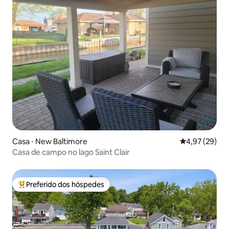
Casa ⋅ New Baltimore
4,97 de uma a
4,97 (29)
Casa de campo no lago Saint Clair
Preferido dos hóspedes
Entre os melhores preferidos dos hóspedes