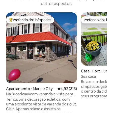
outros aspectos.
Preferido dos hóspedes
Preferido dos hó
Entre os melhores preferidos dos hóspedes
Preferido dos hó
Casa ⋅ Port Huron
Sua casa
Relaxe no deck co
simpáticos gatos d
Apartamento ⋅ Marine City
4,92 de uma avaliação média de 
4,92 (313)
o centro da cidad
Na Broadway/com varanda e vista para o
seus programas fa
rio, apto B
Temos uma decoração eclética, com
Basta trazer suas crede
uma excelente vista da varanda do rio St.
minutos da Blue Wa
Clair. Apenas relaxe e assista os
min da Praia do Far