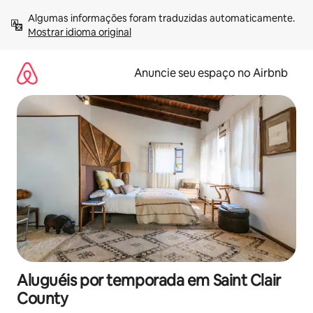
Pular
Algumas informações foram traduzidas automaticamente. 
para
Mostrar idioma original
o
conteúdo
Anuncie seu espaço no Airbnb
Aluguéis por temporada em Saint Clair
County