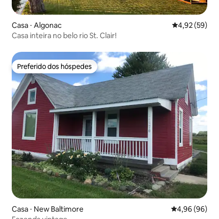
Casa ⋅ Algonac
4,92 de uma a
4,92 (59)
Casa inteira no belo rio St. Clair!
Preferido dos hóspedes
Preferido dos hóspedes
Casa ⋅ New Baltimore
4,96 de uma av
4,96 (96)