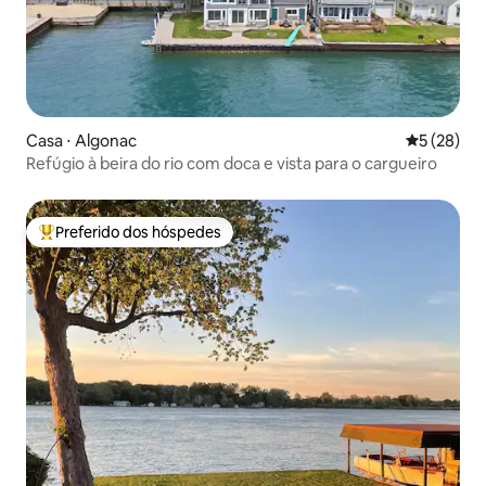
Casa ⋅ Algonac
5 de uma a
5 (28)
Refúgio à beira do rio com doca e vista para o cargueiro
Preferido dos hóspedes
Entre os melhores preferidos dos hóspedes