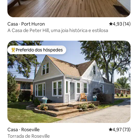
Casa ⋅ Port Huron
4,93 de uma a
4,93 (14)
A Casa de Peter Hill, uma joia histórica e estilosa
Preferido dos hóspedes
Entre os melhores preferidos dos hóspedes
Casa ⋅ Roseville
4,97 de uma a
4,97 (73)
Torrada de Roseville