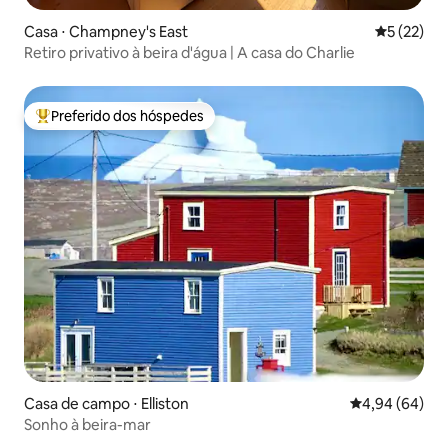
Casa ⋅ Champney's East
5 de uma a
5 (22)
Retiro privativo à beira d'água | A casa do Charlie
Preferido dos hóspedes
Entre os melhores preferidos dos hóspedes
Casa de campo ⋅ Elliston
4,94 de uma av
4,94 (64)
Sonho à beira-mar