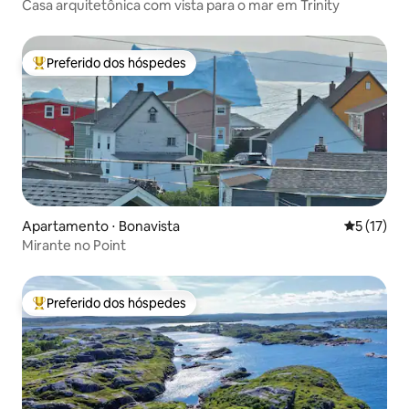
Casa arquitetônica com vista para o mar em Trinity
Preferido dos hóspedes
Entre os melhores preferidos dos hóspedes
Apartamento ⋅ Bonavista
5 de uma a
5 (17)
Mirante no Point
Preferido dos hóspedes
Entre os melhores preferidos dos hóspedes