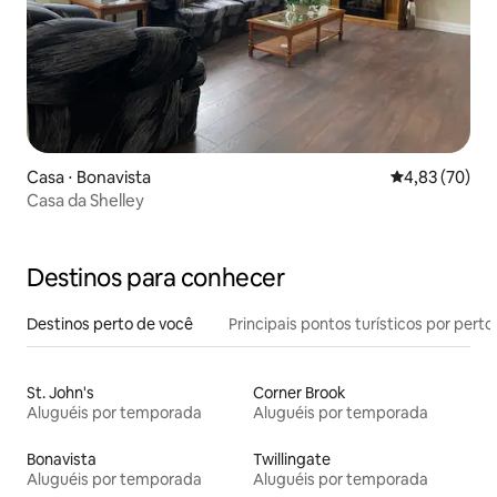
Casa ⋅ Bonavista
4,83 de uma a
4,83 (70)
Casa da Shelley
Destinos para conhecer
Destinos perto de você
Principais pontos turísticos por perto
St. John's
Corner Brook
Aluguéis por temporada
Aluguéis por temporada
Bonavista
Twillingate
Aluguéis por temporada
Aluguéis por temporada