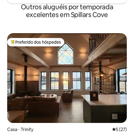
Outros aluguéis por temporada
excelentes em Spillars Cove
Preferido dos hóspedes
Entre os melhores preferidos dos hóspedes
Casa ⋅ Trinity
5 de uma a
5 (27)