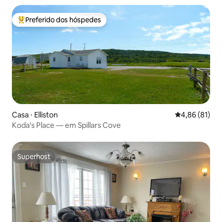
Preferido dos hóspedes
Entre os melhores preferidos dos hóspedes
Casa ⋅ Elliston
4,86 de uma a
4,86 (81)
Koda's Place — em Spillars Cove
Superhost
Superhost