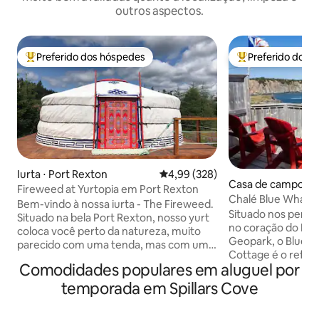
outros aspectos.
Preferido dos hóspedes
Preferido dos 
Entre os melhores preferidos dos hóspedes
Entre os melhore
Iurta ⋅ Port Rexton
4,99 de uma avaliação média de 
4,99 (328)
Casa de campo ⋅ El
Fireweed at Yurtopia em Port Rexton
Chalé Blue Whales 
Bem-vindo à nossa iurta - The Fireweed.
Cove, NL
Situado nos penhas
Situado na bela Port Rexton, nosso yurt
no coração do Di
coloca você perto da natureza, muito
Geopark, o Blue 
parecido com uma tenda, mas com uma
Cottage é o refúgi
estadia mais confortável e uma vista
Comodidades populares em aluguel por
Península de Bonav
incrível do céu noturno através do
aconchegante cas
toono! Estamos a uma curta distância a
temporada em Spillars Cove
quartos e 1 banhei
pé da Trilha Skerwink, da Cervejaria Port
relaxamento, aven
Rexton, do Café Two Whales e do