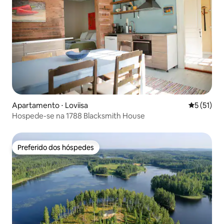
Apartamento ⋅ Loviisa
5 de uma a
5 (51)
Hospede-se na 1788 Blacksmith House
Preferido dos hóspedes
Preferido dos hóspedes