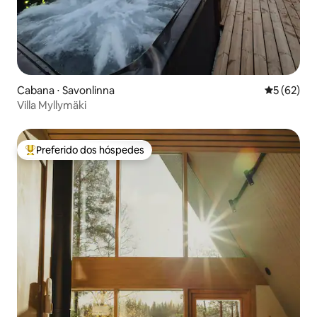
Cabana ⋅ Savonlinna
5 de uma a
5 (62)
Villa Myllymäki
Preferido dos hóspedes
Entre os melhores preferidos dos hóspedes