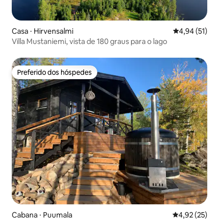
Casa ⋅ Hirvensalmi
4,94 de uma a
4,94 (51)
Villa Mustaniemi, vista de 180 graus para o lago
Preferido dos hóspedes
Preferido dos hóspedes
Cabana ⋅ Puumala
4,92 de uma a
4,92 (25)