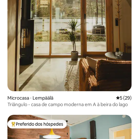
Microcasa ⋅ Lempäälä
5 de uma a
5 (29)
Triângulo - casa de campo moderna em A à beira do lago
Preferido dos hóspedes
Entre os melhores preferidos dos hóspedes