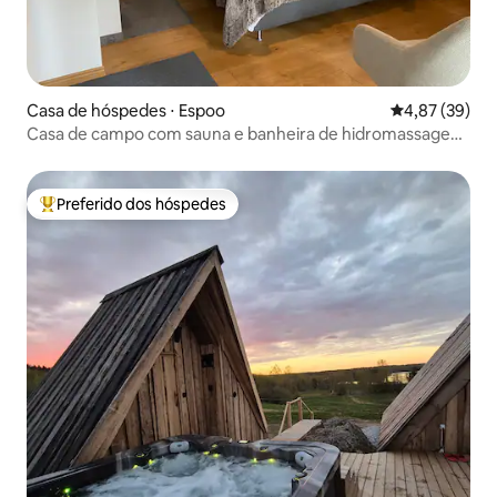
Casa de hóspedes ⋅ Espoo
4,87 de uma a
4,87 (39)
Casa de campo com sauna e banheira de hidromassagem
no coração de Nuuksio
Preferido dos hóspedes
Entre os melhores preferidos dos hóspedes