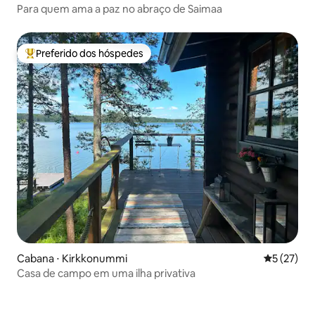
Para quem ama a paz no abraço de Saimaa
Preferido dos hóspedes
Entre os melhores preferidos dos hóspedes
Cabana ⋅ Kirkkonummi
5 de uma a
5 (27)
Casa de campo em uma ilha privativa