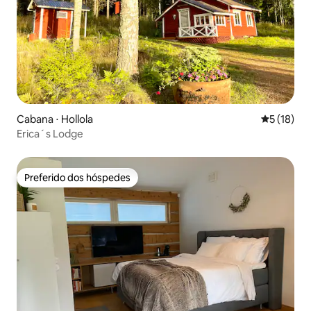
Cabana ⋅ Hollola
5 de uma a
5 (18)
Erica´s Lodge
Preferido dos hóspedes
Preferido dos hóspedes