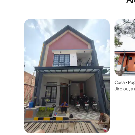
Casa ⋅ Pa
Jirolou, a
experiênc