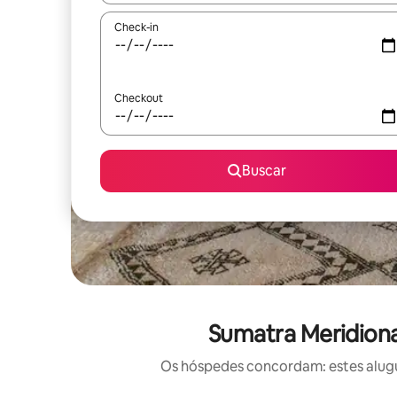
Check-in
Checkout
Buscar
Sumatra Meridiona
Os hóspedes concordam: estes alugu