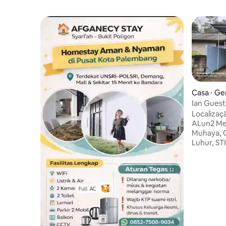
Casa ⋅ G
Ian Guest
Localizaç
ALun2 Mer
Muhaya, 
Luhur, ST
da Manhã 
ATM BCA/M
minimerca
etc. ao lo
atmosfera
vista da 
grandes á
querem vi