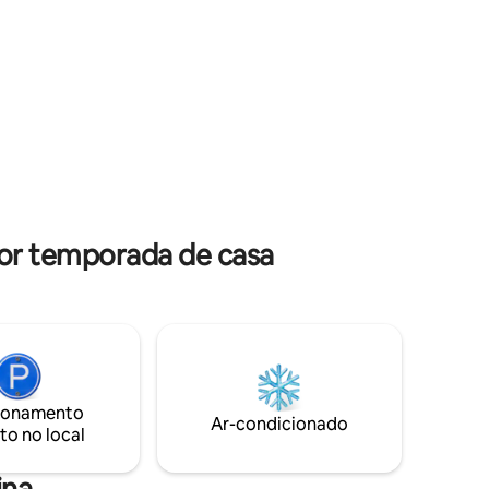
ecrã plano por satélite, uma cozinha
es que
totalmente equipada, uma máquina de
iliares
lavar roupa e 3 casas de banho com
Palembang.
chuveiros. O Jakabaring JSC está a 3 km
da hospedagem.
por temporada de casa
ionamento
Ar-condicionado
to no local
ina