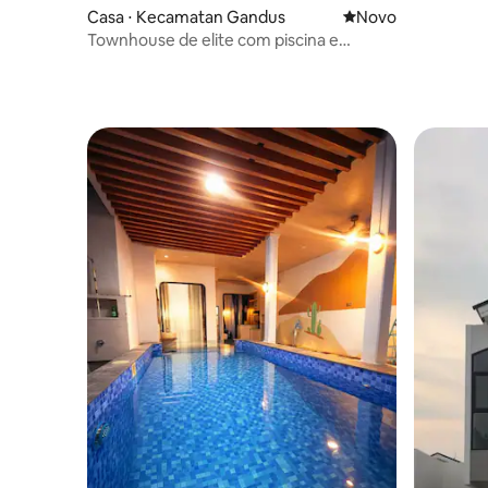
Casa ⋅ Kecamatan Gandus
Novo lugar para fic
Novo
Townhouse de elite com piscina e
terraço