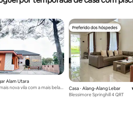
Preferido dos hóspedes
Preferido dos hóspedes
gar Alam Utara
 mais nova vila com a mais bela
Casa ⋅ Alang-Alang Lebar
ia
Blessimore Springhill 4 QRT