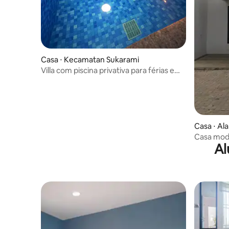
Casa ⋅ Kecamatan Sukarami
Villa com piscina privativa para férias em
família
Casa ⋅ Al
Casa mod
Al
jardim de 