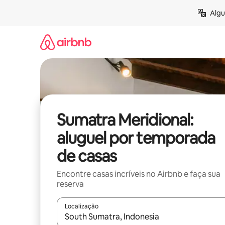
Pular
Algu
para
o
conteúdo
Sumatra Meridional:
aluguel por temporada
de casas
Encontre casas incríveis no Airbnb e faça sua
reserva
Localização
Quando os resultados estiverem disponíveis, expl