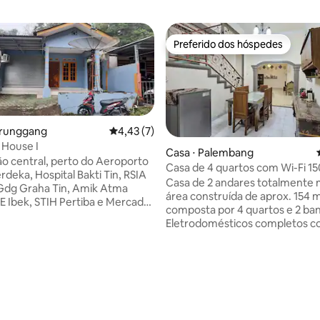
Preferido dos hóspedes
Preferido dos hóspedes
erunggang
4,43 de uma avaliação média de 5, 7 avalia
4,43 (7)
 House I
Casa ⋅ Palembang
ão central, perto do Aeroporto
Casa de 4 quartos com Wi-Fi 1
deka, Hospital Bakti Tin, RSIA
limpa, espaçosa e confortável
Casa de 2 andares totalmente m
Gdg Graha Tin, Amik Atma
área construída de aprox. 154 m
IE Ibek, STIH Pertiba e Mercado
composta por 4 quartos e 2 ban
Mercado Tradicional. Perto de
Eletrodomésticos completos 
andiri/BRI, salão,
uma casa típica. Há um quarto 
do, lavanderia, lojinhas, café
espaçoso com mesa e cadeiras
ngo de Malay Village. A
gratuito à Internet Wi-Fi de alta
 raramente é um veículo, a
velocidade (até 150 Mbps), eq
frente da casa é na forma de
um home theater Sony e uma 
rvores. Para grupos que
Android 4K de 55" com aplicati
ajar em bangka, o aluguel de
streaming YouTube e Prime Vid