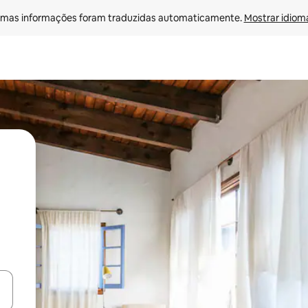
mas informações foram traduzidas automaticamente. 
Mostrar idioma
ore-os usando as seta para cima e para baixo do teclado ou tocando e