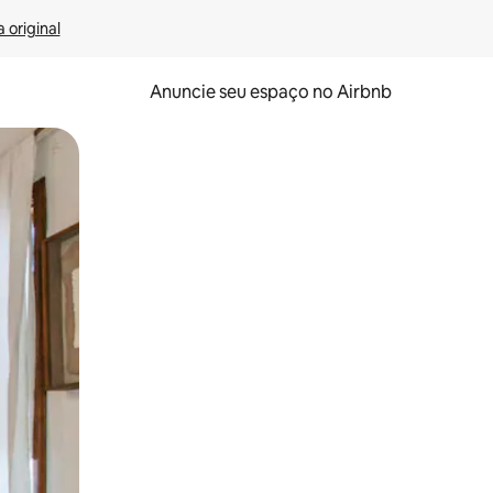
 original
Anuncie seu espaço no Airbnb
 deslizando o dedo na tela.