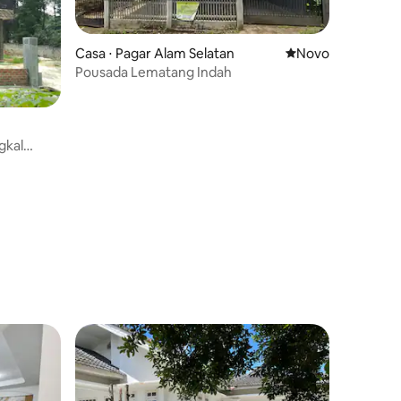
Casa ⋅ Pagar Alam Selatan
Novo lugar para fi
Novo
Pousada Lematang Indah
gkal