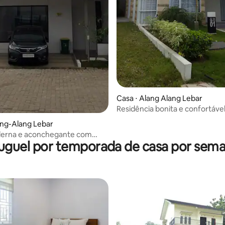
Casa ⋅ Alang Alang Lebar
Residência bonita e confortáve
ang-Alang Lebar
erna e aconchegante com
uguel por temporada de casa por sem
florista