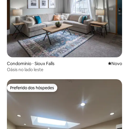
Condomínio ⋅ Sioux Falls
Novo lugar
Novo
Oásis no lado leste
Preferido dos hóspedes
Preferido dos hóspedes