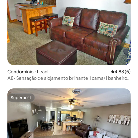
Condomínio ⋅ Lead
4,83 de uma 
4,83 (6)
A8- Sensação de alojamento brilhante 1 cama/1 banheiro a
pé para esquiar, com vista
Superhost
Superhost