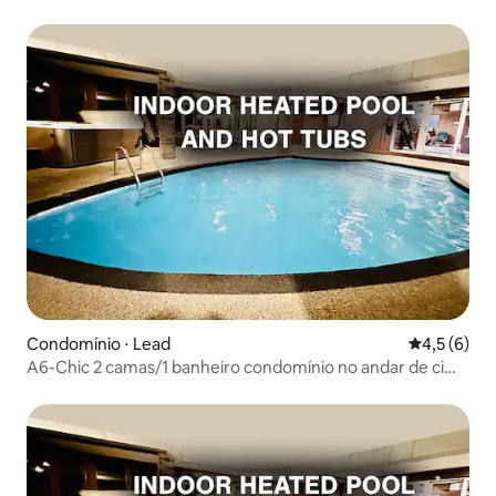
Condomínio ⋅ Lead
4,5 de uma 
4,5 (6)
A6-Chic 2 camas/1 banheiro condomínio no andar de cima
banheira de hidromassagem/caminhar para esquiar