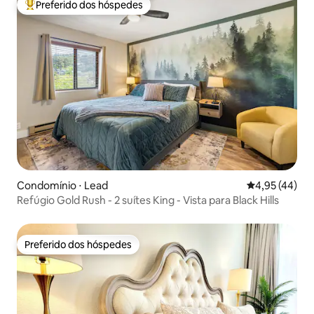
Preferido dos hóspedes
Entre os melhores preferidos dos hóspedes
Condomínio ⋅ Lead
4,95 de uma a
4,95 (44)
Refúgio Gold Rush - 2 suítes King - Vista para Black Hills
Preferido dos hóspedes
Preferido dos hóspedes