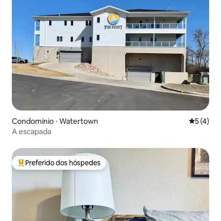
Condomínio ⋅ Watertown
5 de uma 
5 (4)
A escapada
Preferido dos hóspedes
Entre os melhores preferidos dos hóspedes