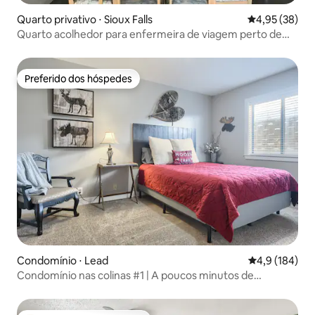
Quarto privativo ⋅ Sioux Falls
4,95 de uma a
4,95 (38)
Quarto acolhedor para enfermeira de viagem perto de
Sanford e Avera
Preferido dos hóspedes
Preferido dos hóspedes
Condomínio ⋅ Lead
4,9 de uma av
4,9 (184)
Condomínio nas colinas #1 | A poucos minutos de
Deadwood