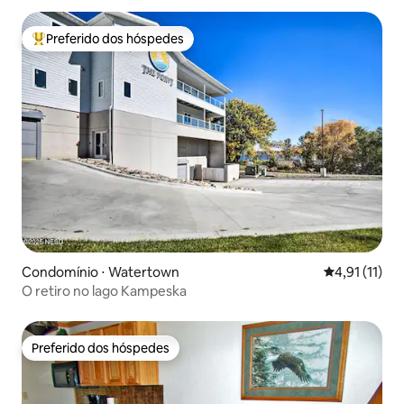
Preferido dos hóspedes
Entre os melhores preferidos dos hóspedes
Condomínio ⋅ Watertown
4,91 de uma a
4,91 (11)
O retiro no lago Kampeska
Preferido dos hóspedes
Preferido dos hóspedes