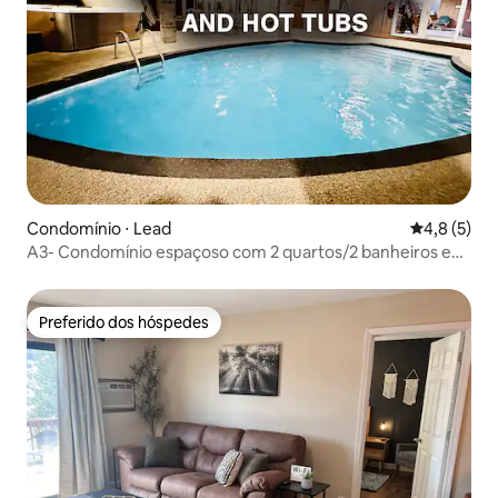
Condomínio ⋅ Lead
4,8 de uma 
4,8 (5)
A3- Condomínio espaçoso com 2 quartos/2 banheiros e
banheira de hidromassagem, acesso a pé para esquiar
Preferido dos hóspedes
Preferido dos hóspedes