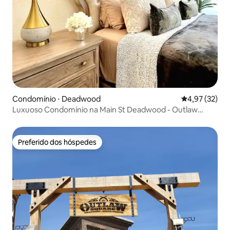
Condomínio ⋅ Deadwood
4,97 de uma a
4,97 (32)
Luxuoso Condomínio na Main St Deadwood - Outlaw
Square!
Preferido dos hóspedes
Preferido dos hóspedes