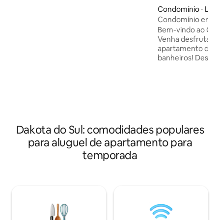
Deadwood, SD ★Minutos para o centro
Condomínio ⋅ Lea
de Lead ★ Trilhas de esqui, caminhada,
Condomínio em Bla
bicicleta e snowmobile nas proximidades
Bem-vindo ao Cond
Smart TV★ grande em cada quarto
Venha desfrutar d
Cama ★ king no quarto principal
apartamento de do
Internet de★ alta velocidade ★Trabalho
banheiros! Desfru
remoto amigável ★ Uso de banheira de
principal com entr
hidromassagem privativa comunitária
estacionamento n
x3, piscinas interiores aquecidas x2, sala
condomínio! Local
de exercícios e sauna
minutos de Deadw
Sturgis, este con
conveniência e vid
seis pessoas! As 
Dakota do Sul: comodidades populares
pátio privativo, ch
para aluguel de apartamento para
pack-and-play, fe
comodidades e co
temporada
cozinha. Venha de
Black Hills tem a o