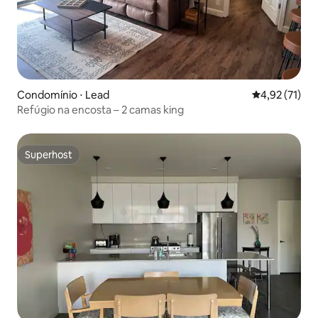
Condomínio ⋅ Lead
4,92 de uma a
4,92 (71)
Refúgio na encosta – 2 camas king
Superhost
Superhost