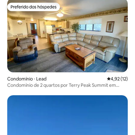
Preferido dos hóspedes
Preferido dos hóspedes
Condomínio ⋅ Lead
4,92 de uma a
4,92 (12)
Condomínio de 2 quartos por Terry Peak Summit em
Dakota do Sul