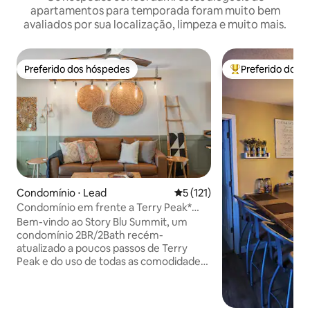
apartamentos para temporada foram muito bem
avaliados por sua localização, limpeza e muito mais.
Preferido dos hóspedes
Preferido dos 
Preferido dos hóspedes
Entre os melhore
Condomínio ⋅ Lead
5 de uma avaliação média de 
5 (121)
Condomínio em frente a Terry Peak*
Banheira quente *Espaçoso
Bem-vindo ao Story Blu Summit, um
condomínio 2BR/2Bath recém-
atualizado a poucos passos de Terry
Peak e do uso de todas as comodidades
do Barefoot Resort. ★ Localizado em
frente ao Terry Peak Ski Hill Vistas ★
deslumbrantes ★ 6 milhas para