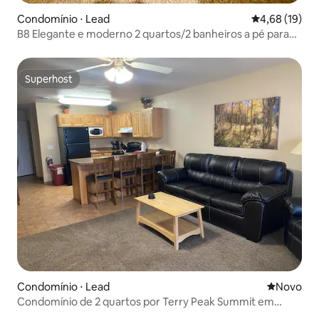
Condomínio ⋅ Lead
4,68 de uma a
4,68 (19)
B8 Elegante e moderno 2 quartos/2 banheiros a pé para
esqui, banheira de hidromassagem
Superhost
Superhost
Condomínio ⋅ Lead
Novo lugar
Novo
Condomínio de 2 quartos por Terry Peak Summit em
Dakota do Sul