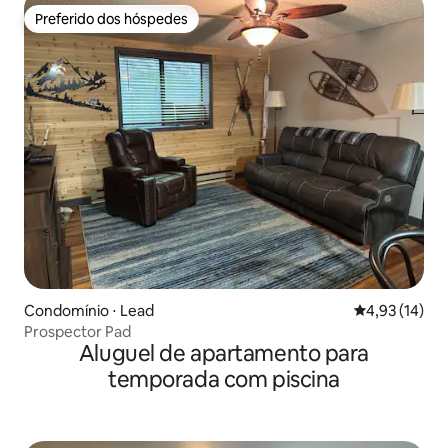
Preferido dos hóspedes
Preferido dos hóspedes
Condomínio ⋅ Lead
4,93 de uma a
4,93 (14)
Prospector Pad
Aluguel de apartamento para
temporada com piscina