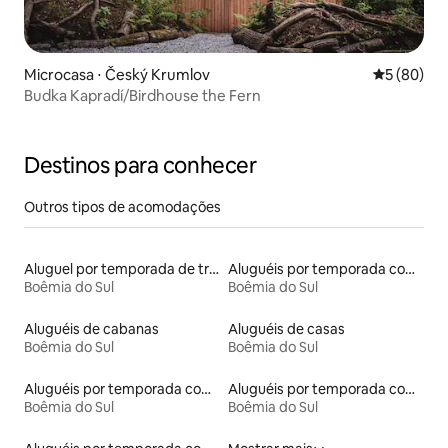
Microcasa ⋅ Český Krumlov
5 de uma a
5 (80)
Budka Kapradí/Birdhouse the Fern
Destinos para conhecer
Outros tipos de acomodações
Aluguel por temporada de trailers
Aluguéis por temporada com caiaque
Boêmia do Sul
Boêmia do Sul
Aluguéis de cabanas
Aluguéis de casas
Boêmia do Sul
Boêmia do Sul
Aluguéis por temporada com suítes privativas
Aluguéis por temporada com café da manhã
Boêmia do Sul
Boêmia do Sul