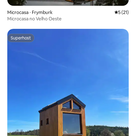
Microcasa ⋅ Frymburk
5 de uma a
5 (21)
Microcasa no Velho Oeste
Superhost
Superhost