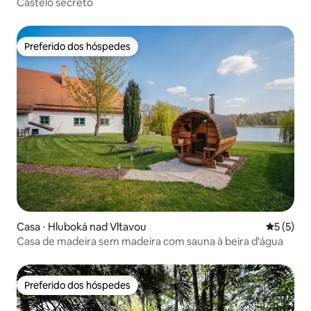
Castelo secreto
Preferido dos hóspedes
Preferido dos hóspedes
Casa ⋅ Hluboká nad Vltavou
5 de uma 
5 (5)
Casa de madeira sem madeira com sauna à beira d'água
Preferido dos hóspedes
Preferido dos hóspedes