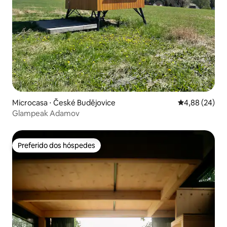
Microcasa ⋅ České Budějovice
4,88 de uma a
4,88 (24)
Glampeak Adamov
Preferido dos hóspedes
Preferido dos hóspedes