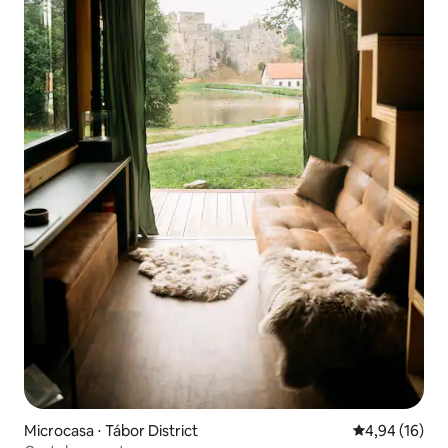
Microcasa ⋅ Tábor District
4,94 de uma a
4,94 (16)