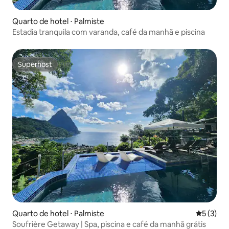
Quarto de hotel ⋅ Palmiste
Estadia tranquila com varanda, café da manhã e piscina
Superhost
Superhost
Quarto de hotel ⋅ Palmiste
5 de uma 
5 (3)
Soufrière Getaway | Spa, piscina e café da manhã grátis