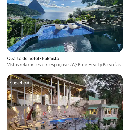
Quarto de hotel ⋅ Palmiste
Vistas relaxantes em espaçosos W/ Free Hearty Breakfas
Superhost
Superhost