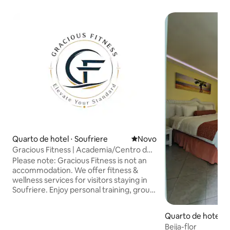
Quarto de hotel ⋅ Soufriere
Novo lugar para ficar
Novo
Gracious Fitness | Academia/Centro de
fitness - Soufriere
Please note: Gracious Fitness is not an
accommodation. We offer fitness &
wellness services for visitors staying in
Soufriere. Enjoy personal training, group
classes, Pilates, yoga stretch, circuit
training, beach bootcamps, strength
Quarto de hotel ⋅ 
training, and full gym access. Every
Beija-flor
session is tailored to your fitness level