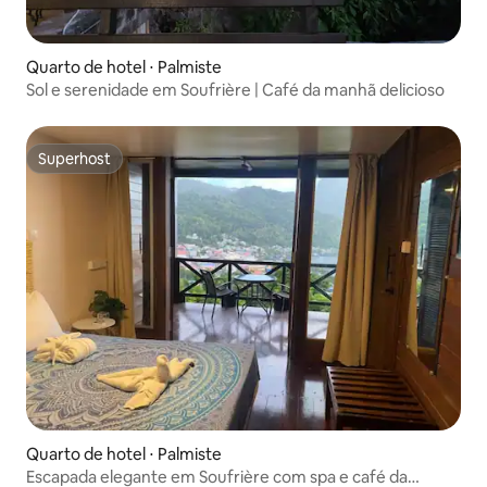
Quarto de hotel ⋅ Palmiste
Sol e serenidade em Soufrière | Café da manhã delicioso
Superhost
Superhost
Quarto de hotel ⋅ Palmiste
Escapada elegante em Soufrière com spa e café da