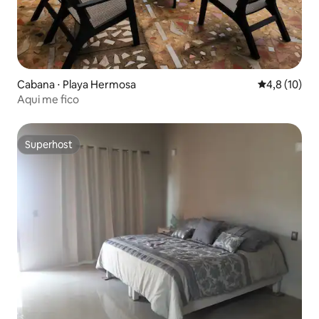
Cabana ⋅ Playa Hermosa
4,8 de uma a
4,8 (10)
Aqui me fico
Superhost
Superhost