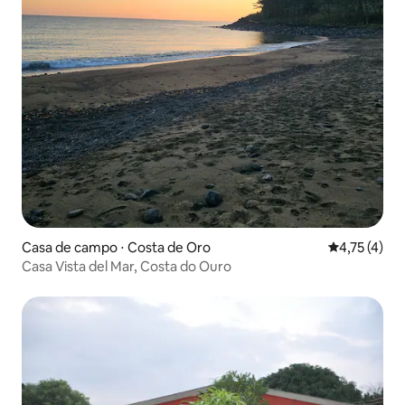
Casa de campo ⋅ Costa de Oro
4,75 de uma 
4,75 (4)
Casa Vista del Mar, Costa do Ouro