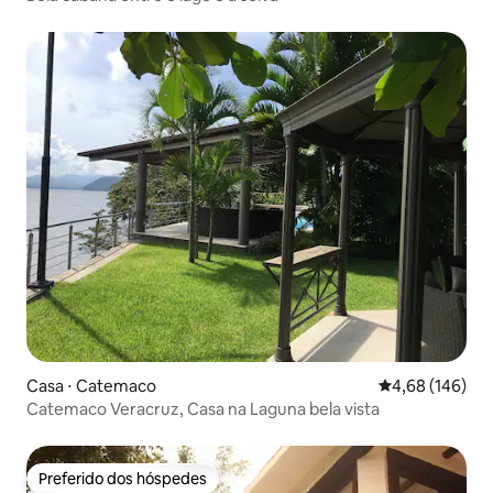
Casa ⋅ Catemaco
4,68 de uma av
4,68 (146)
Catemaco Veracruz, Casa na Laguna bela vista
Preferido dos hóspedes
Preferido dos hóspedes