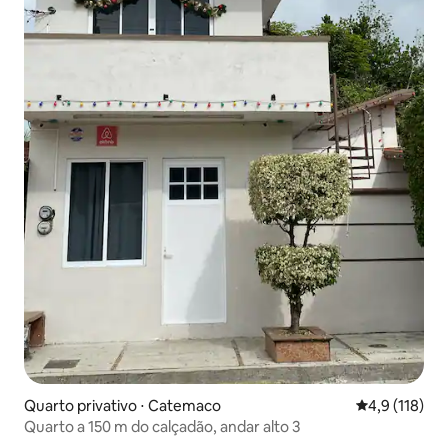
Quarto privativo ⋅ Catemaco
4,9 de uma av
4,9 (118)
Quarto a 150 m do calçadão, andar alto 3