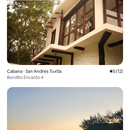
Cabana ⋅ San Andrés Tuxtla
5 de uma a
5 (12)
Bendito Encanto 4