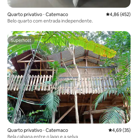
Quarto privativo ⋅ Catemaco
4,86 de uma av
4,86 (452)
Belo quarto com entrada independente.
Superhost
Superhost
Quarto privativo ⋅ Catemaco
4,69 de uma a
4,69 (35)
Bela cabana entre o lago e a selva