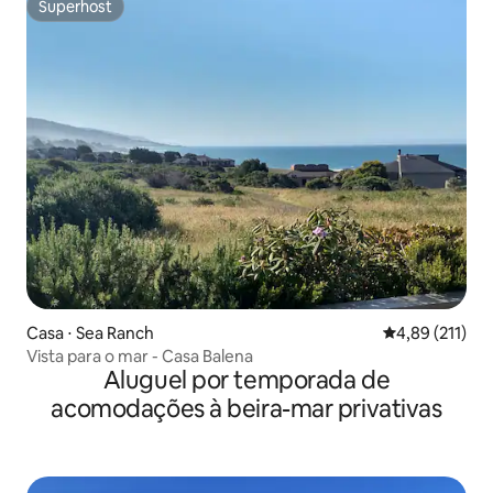
Superhost
Superhost
Casa ⋅ Sea Ranch
4,89 de uma av
4,89 (211)
Vista para o mar - Casa Balena
Aluguel por temporada de
acomodações à beira-mar privativas