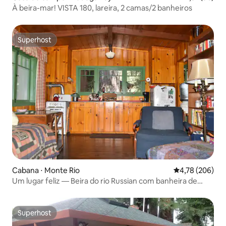
À beira-mar! VISTA 180, lareira, 2 camas/2 banheiros
Superhost
Superhost
Cabana ⋅ Monte Rio
4,78 de uma av
4,78 (206)
Um lugar feliz — Beira do rio Russian com banheira de
hidromassagem
Superhost
Superhost