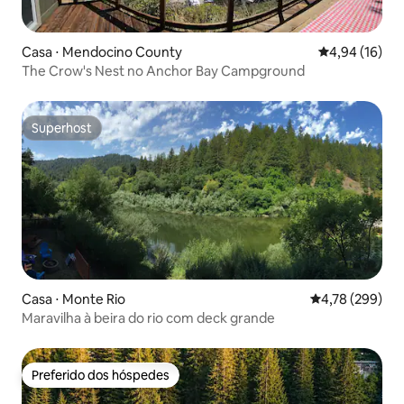
Casa ⋅ Mendocino County
4,94 de uma a
4,94 (16)
The Crow's Nest no Anchor Bay Campground
Superhost
Superhost
Casa ⋅ Monte Rio
4,78 de uma av
4,78 (299)
Maravilha à beira do rio com deck grande
Preferido dos hóspedes
Preferido dos hóspedes