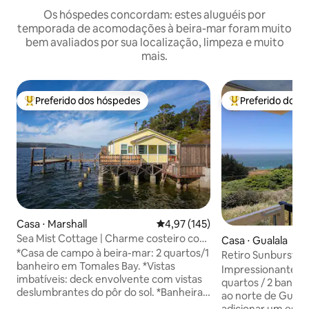
Os hóspedes concordam: estes aluguéis por
temporada de acomodações à beira-mar foram muito
bem avaliados por sua localização, limpeza e muito
mais.
Preferido dos hóspedes
Preferido dos 
Entre os melhores preferidos dos hóspedes
Entre os melhore
Casa ⋅ Marshall
4,97 de uma avaliação média de 
4,97 (145)
Sea Mist Cottage | Charme costeiro com
Casa ⋅ Gualala
vistas deslumbrantes
*Casa de campo à beira-mar: 2 quartos/1
Retiro Sunburst 
banheiro em Tomales Bay. *Vistas
Impressionante ca
imbatíveis: deck envolvente com vistas
quartos / 2 banhei
deslumbrantes do pôr do sol. *Banheira
ao norte de Guala
de hidromassagem paradisíaca: relaxe
adicionar um estúd