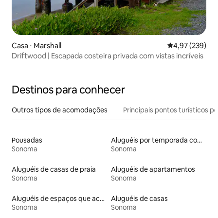
Casa ⋅ Marshall
4,97 de uma av
4,97 (239)
Driftwood | Escapada costeira privada com vistas incríveis
Destinos para conhecer
Outros tipos de acomodações
Principais pontos turísticos po
Pousadas
Aluguéis por temporada com suítes privativas
Sonoma
Sonoma
Aluguéis de casas de praia
Aluguéis de apartamentos
Sonoma
Sonoma
Aluguéis de espaços que aceitam animais de estimação
Aluguéis de casas
Sonoma
Sonoma