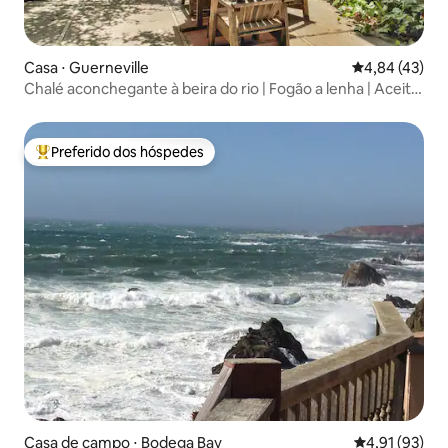
Casa ⋅ Guerneville
4,84 de uma a
4,84 (43)
Chalé aconchegante à beira do rio | Fogão a lenha | Aceita
cães
Preferido dos hóspedes
Entre os melhores preferidos dos hóspedes
Casa de campo ⋅ Bodega Bay
4,91 de uma a
4,91 (93)