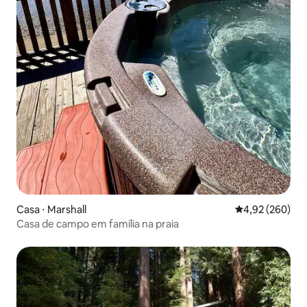
Casa ⋅ Marshall
4,92 de uma ava
4,92 (260)
Casa de campo em família na praia