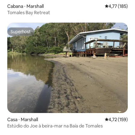
Cabana ⋅ Marshall
4,77 de uma av
4,77 (185)
Tomales Bay Retreat
Superhost
Superhost
Casa ⋅ Marshall
4,72 de uma av
4,72 (159)
Estúdio do Joe à beira-mar na Baía de Tomales