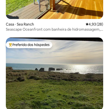
Casa ⋅ Sea Ranch
4,93 de uma a
4,93 (28)
Seascape Oceanfront com banheira de hidromassagem,
pátio privativo
Preferido dos hóspedes
Entre os melhores preferidos dos hóspedes