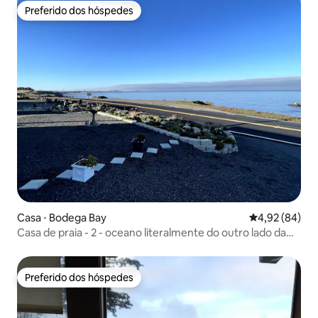
Preferido dos hóspedes
Preferido dos hóspedes
Casa ⋅ Bodega Bay
4,92 de uma a
4,92 (84)
Casa de praia - 2 - oceano literalmente do outro lado da
rua
Preferido dos hóspedes
Preferido dos hóspedes