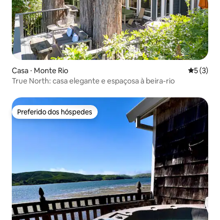
Casa ⋅ Monte Rio
5 de uma 
5 (3)
True North: casa elegante e espaçosa à beira-rio
Preferido dos hóspedes
Preferido dos hóspedes