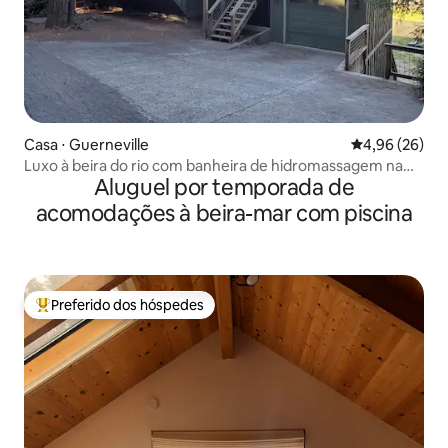
Casa ⋅ Guerneville
4,96 de uma a
4,96 (26)
Luxo à beira do rio com banheira de hidromassagem na
Aluguel por temporada de
região vinícola
acomodações à beira-mar com piscina
Preferido dos hóspedes
Entre os melhores preferidos dos hóspedes