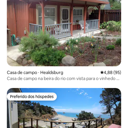
Casa de campo ⋅ Healdsburg
4,88 de uma a
4,88 (95)
Casa de campo na beira do rio com vista para o vinhedo e
spa
Preferido dos hóspedes
Preferido dos hóspedes