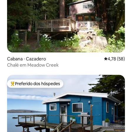
Cabana ⋅ Cazadero
4,78 de uma a
4,78 (58)
Chalé em Meadow Creek
Preferido dos hóspedes
Entre os melhores preferidos dos hóspedes