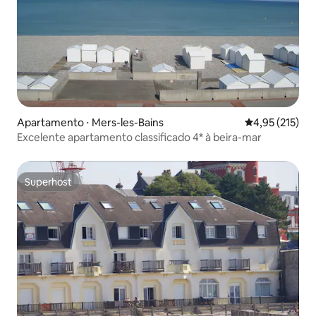
Apartamento ⋅ Mers-les-Bains
4,95 de uma av
4,95 (215)
Excelente apartamento classificado 4* à beira-mar
Superhost
Superhost