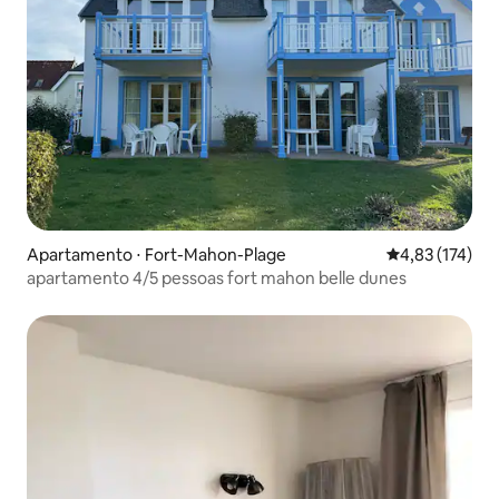
Apartamento ⋅ Fort-Mahon-Plage
4,83 de uma av
4,83 (174)
apartamento 4/5 pessoas fort mahon belle dunes