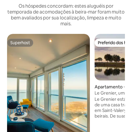
Os hóspedes concordam: estes aluguéis por
temporada de acomodações à beira-mar foram muito
bem avaliados por sua localização, limpeza e muito
mais.
Superhost
Preferido dos hó
Superhost
Preferido dos hó
Apartamento ⋅ Sai
-sur-Somme
Le Grenier, um nin
Somme
Le Grenier está si
de uma casa tradic
em Saint-Valery-
beirais. De suas ja
para os barcos, o 
constante mudança