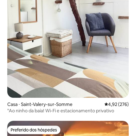
Casa ⋅ Saint-Valery-sur-Somme
4,92 de uma av
4,92 (276)
"Ao ninho da baía! Wi-Fi e estacionamento privativo
Preferido dos hóspedes
Preferido dos hóspedes