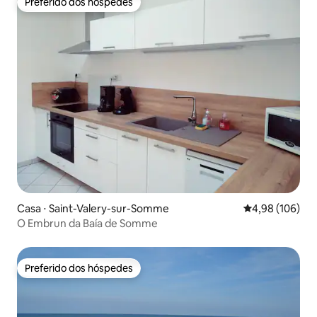
Preferido dos hóspedes
Preferido dos hóspedes
Casa ⋅ Saint-Valery-sur-Somme
4,98 de uma av
4,98 (106)
O Embrun da Baía de Somme
Preferido dos hóspedes
Preferido dos hóspedes