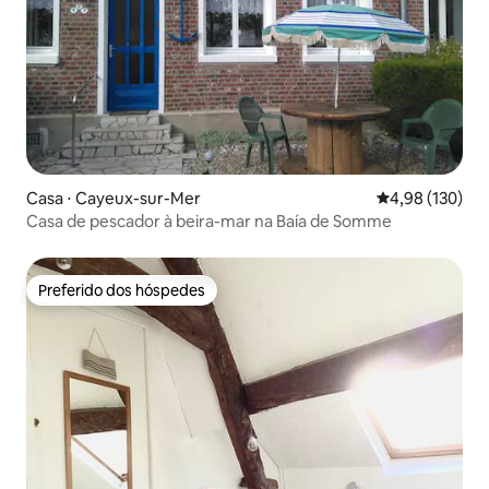
Casa ⋅ Cayeux-sur-Mer
4,98 de uma av
4,98 (130)
Casa de pescador à beira-mar na Baía de Somme
Preferido dos hóspedes
Preferido dos hóspedes