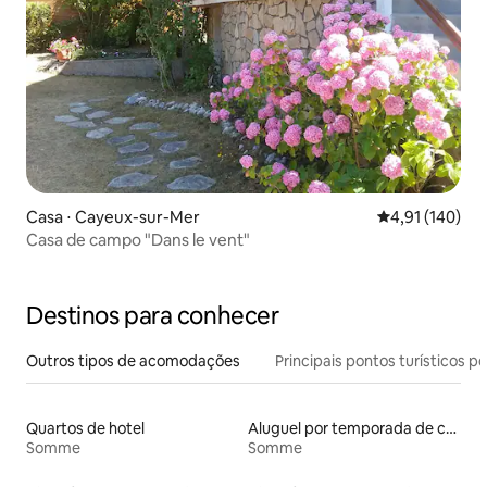
Casa ⋅ Cayeux-sur-Mer
4,91 de uma av
4,91 (140)
Casa de campo "Dans le vent"
Destinos para conhecer
Outros tipos de acomodações
Principais pontos turísticos po
Quartos de hotel
Aluguel por temporada de casas de veraneio
Somme
Somme