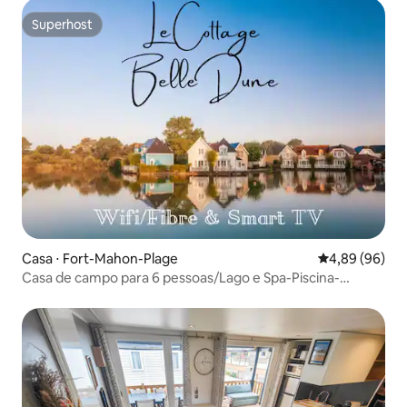
Superhost
Superhost
Casa ⋅ Fort-Mahon-Plage
4,89 de uma av
4,89 (96)
Casa de campo para 6 pessoas/Lago e Spa-Piscina-
Bicicletas-Clube infantil