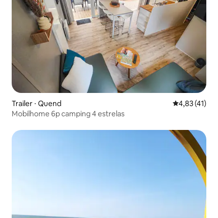
Trailer ⋅ Quend
4,83 de uma a
4,83 (41)
Mobilhome 6p camping 4 estrelas