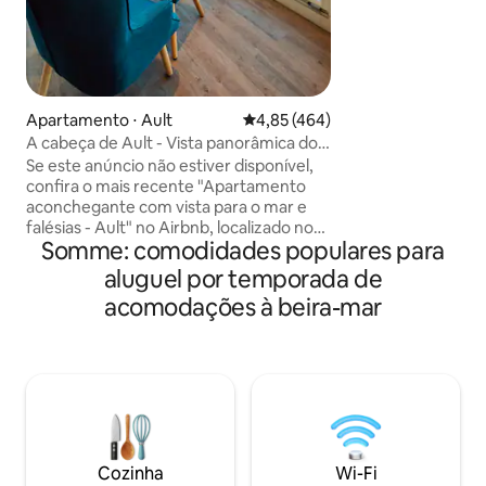
apartamento tem
de casal, uma sala
cama, uma cozinh
equipada e um ba
Iluminado e tranqu
incomum em estilo
Apartamento ⋅ Ault
4,85 de uma avaliação média de 
4,85 (464)
charme (altura do 
A cabeça de Ault - Vista panorâmica do
observe isso se vo
mar e falésias
Se este anúncio não estiver disponível,
metro de altura).
confira o mais recente "Apartamento
aconchegante com vista para o mar e
falésias - Ault" no Airbnb, localizado no
Somme: comodidades populares para
térreo. Situado nos penhascos da Baie
de Somme, este apartamento luminoso
aluguel por temporada de
oferece vistas espetaculares para o mar
acomodações à beira-mar
e um cenário ideal para desconectar,
respirar, contemplar. Nosso
apartamento, perfeito para dois,
combina conforto e panorama marinho
de tirar o fôlego. Sala de estar
aconchegante com TV, cozinha
moderna, sala de jantar com vistas
deslumbrantes para momentos
Cozinha
Wi-Fi
preciosos.