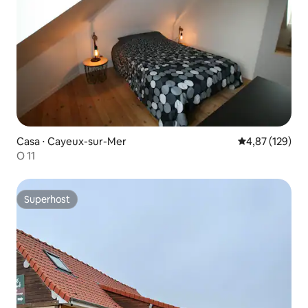
Casa ⋅ Cayeux-sur-Mer
4,87 de uma av
4,87 (129)
O 11
Superhost
Superhost