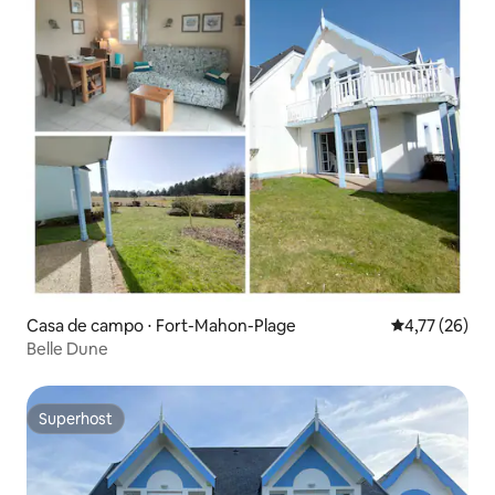
Casa de campo ⋅ Fort-Mahon-Plage
4,77 de uma a
4,77 (26)
Belle Dune
Superhost
Superhost