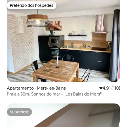
Preferido dos hóspedes
Preferido dos hóspedes
Apartamento ⋅ Mers-les-Bains
4,91 de uma av
4,91 (110)
Praia a 50m. Sonhos do mar - "Les Bains de Mers"
Superhost
Superhost