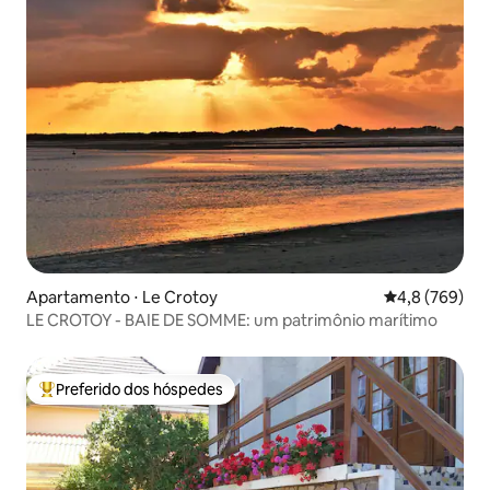
Apartamento ⋅ Le Crotoy
4,8 de uma av
4,8 (769)
LE CROTOY - BAIE DE SOMME: um patrimônio marítimo
Preferido dos hóspedes
Entre os melhores preferidos dos hóspedes