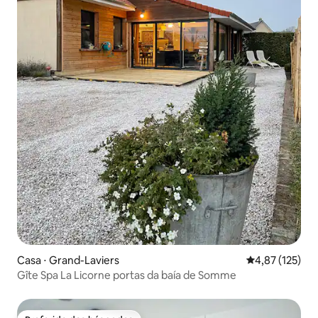
Casa ⋅ Grand-Laviers
4,87 de uma av
4,87 (125)
Gîte Spa La Licorne portas da baía de Somme