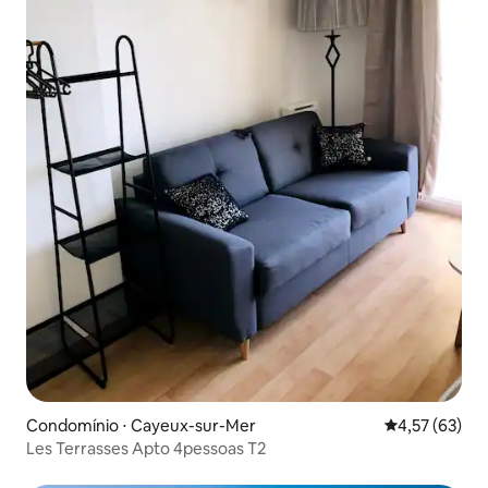
Condomínio ⋅ Cayeux-sur-Mer
4,57 de uma a
4,57 (63)
Les Terrasses Apto 4pessoas T2