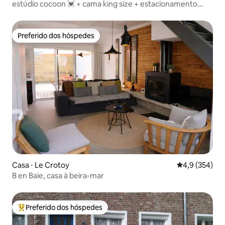
estúdio cocoon 💓 + cama king size + estacionamento
gratuito
Preferido dos hóspedes
Preferido dos hóspedes
Casa ⋅ Le Crotoy
4,9 de uma av
4,9 (354)
B en Baie, casa à beira-mar
Preferido dos hóspedes
Entre os melhores preferidos dos hóspedes