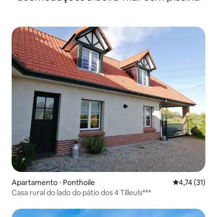
Apartamento ⋅ Ponthoile
4,74 de uma a
4,74 (31)
Casa rural do lado do pátio dos 4 Tilleuls***