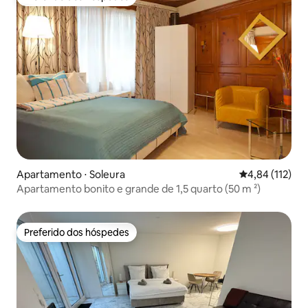
Preferido dos hóspedes
Apartamento ⋅ Soleura
4,84 de uma av
4,84 (112)
Apartamento bonito e grande de 1,5 quarto (50 m ²)
Preferido dos hóspedes
Preferido dos hóspedes