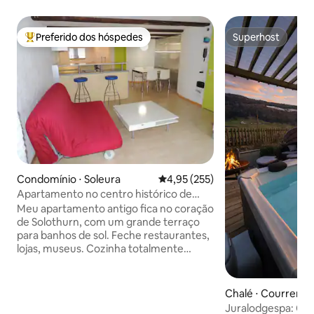
Preferido dos hóspedes
Superhost
Entre os melhores preferidos dos hóspedes
Superhost
Condomínio ⋅ Soleura
4,95 de uma avaliação média de 
4,95 (255)
Apartamento no centro histórico de
Solothurn
Meu apartamento antigo fica no coração
de Solothurn, com um grande terraço
para banhos de sol. Feche restaurantes,
lojas, museus. Cozinha totalmente
equipada com máquina de café, micro-
ondas, Wi-Fi gratuito, cama de casal,
além de 1 sofá cama, roupa de cama,
Chalé ⋅ Courrendl
toalhas, ferro de passar roupa, secador
Juralodgespa: Ch