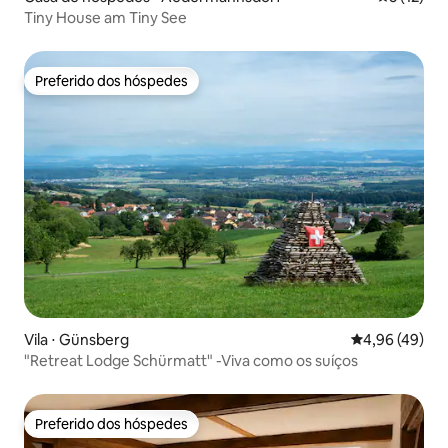
Tiny House am Tiny See
Preferido dos hóspedes
Preferido dos hóspedes
Vila ⋅ Günsberg
4,96 de uma a
4,96 (49)
"Retreat Lodge Schürmatt" -Viva como os suíços
Preferido dos hóspedes
Preferido dos hóspedes