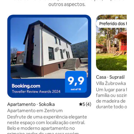
outros aspectos.
Preferido dos hó
Preferido dos hó
Casa ⋅ Supraśl
Villa Żubrowka
Um lugar para fica
família ou sozinh
de madeira de Podl
Apartamento ⋅ Sokolka
5 de uma avaliação média d
5 (4)
durante todo o an
Apartamento em Zentrum
confortáveis e co
Desfrute de uma experiência elegante
equipada, banheiro
neste espaço com localização central.
terraço coberto. 
Belo e moderno apartamento no
cercado de 850 m²
primeiro andar de uma casa recém-