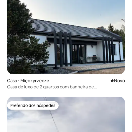
Casa ⋅ Międzyrzecze
Novo lugar
Novo
Casa de luxo de 2 quartos com banheira de
hidromassagem e sauna a vapor
Preferido dos hóspedes
Preferido dos hóspedes