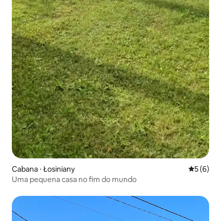
Cabana ⋅ Łosiniany
5 de uma 
5 (6)
Uma pequena casa no fim do mundo