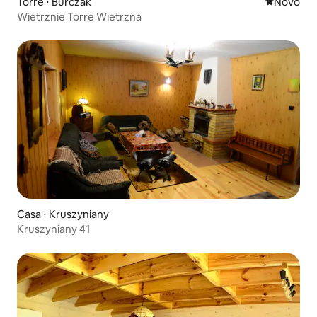
Torre ⋅ Burczak
Novo lugar
Novo
Wietrznie Torre Wietrzna
Casa ⋅ Kruszyniany
Kruszyniany 41