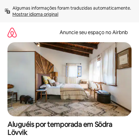
Pular
Algumas informações foram traduzidas automaticamente. 
para
Mostrar idioma original
o
conteúdo
Anuncie seu espaço no Airbnb
Aluguéis por temporada em Södra
Lövvik