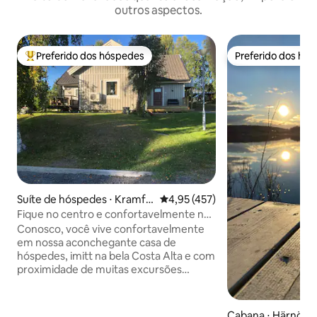
outros aspectos.
Preferido dos hóspedes
Preferido dos hó
Entre os melhores preferidos dos hóspedes
Preferido dos hó
Suíte de hóspedes ⋅ Kramfo
4,95 de uma avaliação média de 
4,95 (457)
rs
Fique no centro e confortavelmente na
bela Höga Kusten!
Conosco, você vive confortavelmente
em nossa aconchegante casa de
hóspedes, imitt na bela Costa Alta e com
proximidade de muitas excursões
populares, natação, trilha de caminhada,
trilhas de esqui, lojas, posto de gasolina
de restaurantes. Área do carregador de
Cabana ⋅ Härnösa