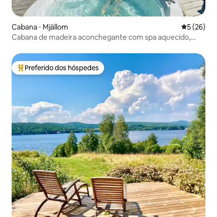
Cabana ⋅ Mjällom
5 de uma a
5 (26)
Cabana de madeira aconchegante com spa aquecido,
sauna e vista mágica
Preferido dos hóspedes
Entre os melhores preferidos dos hóspedes