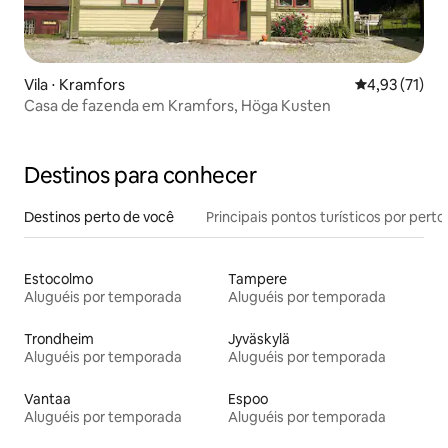
Vila ⋅ Kramfors
4,93 de uma a
4,93 (71)
Casa de fazenda em Kramfors, Höga Kusten
Destinos para conhecer
Destinos perto de você
Principais pontos turísticos por perto
Estocolmo
Tampere
Aluguéis por temporada
Aluguéis por temporada
Trondheim
Jyväskylä
Aluguéis por temporada
Aluguéis por temporada
Vantaa
Espoo
Aluguéis por temporada
Aluguéis por temporada