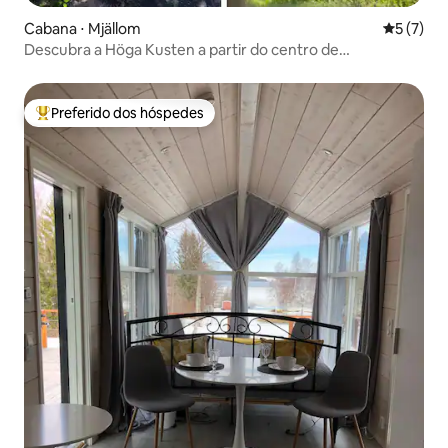
Cabana ⋅ Mjällom
5 de uma 
5 (7)
Descubra a Höga Kusten a partir do centro de
Norrfällsviken
Preferido dos hóspedes
Entre os melhores preferidos dos hóspedes