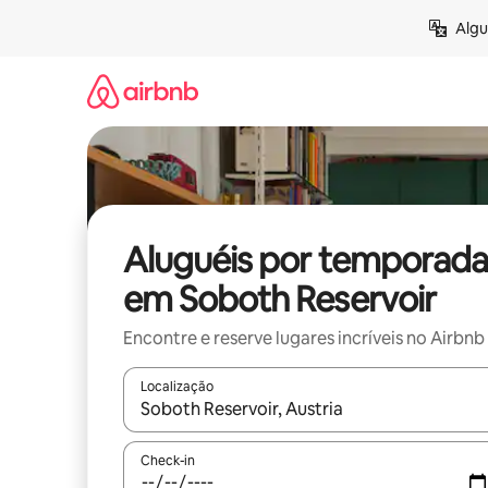
Pular
Algu
para
o
conteúdo
Aluguéis por temporada
em Soboth Reservoir
Encontre e reserve lugares incríveis no Airbnb
Localização
Quando os resultados estiverem disponíveis, expl
Check-in