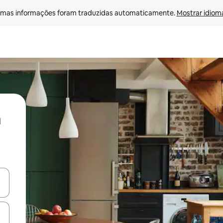
mas informações foram traduzidas automaticamente. 
Mostrar idioma
ore-os usando as seta para cima e para baixo do teclado ou tocando e