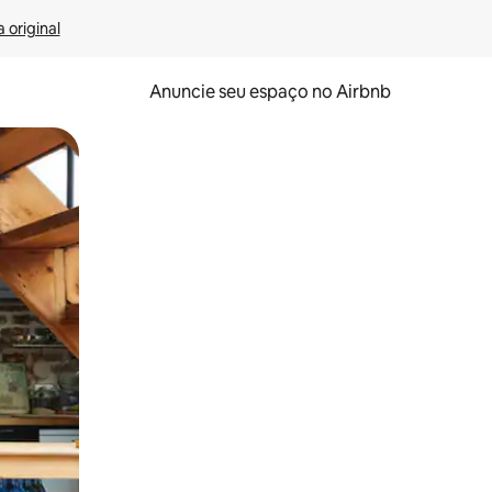
 original
Anuncie seu espaço no Airbnb
 deslizando o dedo na tela.