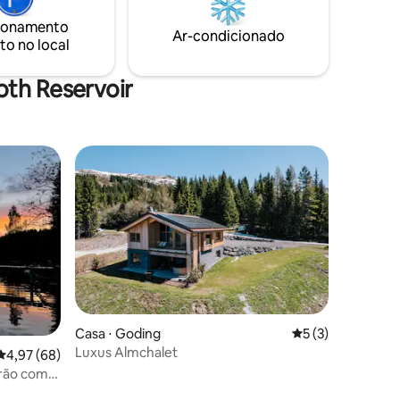
com vinho espumante e chocolates
íveis
espera por você na chegada.
ionamento
Ar-condicionado
to no local
th Reservoir
os hóspedes
Casa ⋅ Goding
5 de uma avaliaçã
5 (3)
Luxus Almchalet
4,97 de uma avaliação média de 5, 68 avaliações
4,97 (68)
erão com