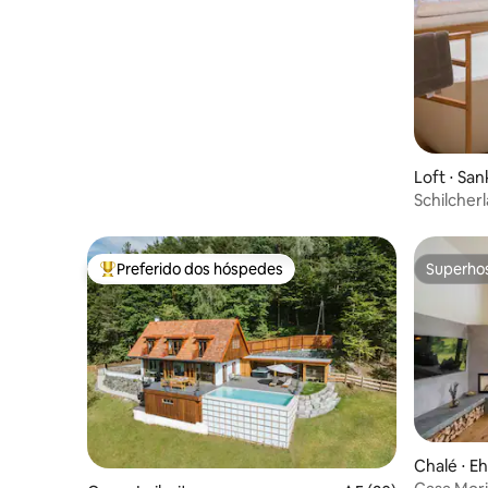
Loft ⋅ San
Schilcher
Preferido dos hóspedes
Superho
Entre os melhores preferidos dos hóspedes
Superho
Chalé ⋅ E