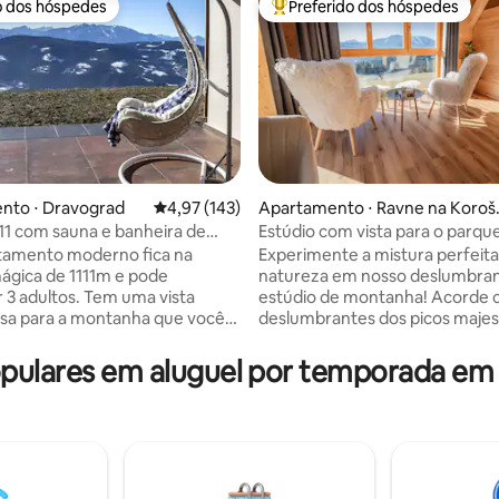
o dos hóspedes
Preferido dos hóspedes
o dos hóspedes
Entre os melhores preferidos d
nto ⋅ Dravograd
4,97 de uma avaliação média de 5, 143 avalia
4,97 (143)
Apartamento ⋅ Ravne na Koroš
em
111 com sauna e banheira de
Estúdio com vista para o parqu
édia de 5, 112 avaliações
ssagem
banheira de hidromassagem e 
tamento moderno fica na
Experimente a mistura perfeita
mágica de 1111m e pode
natureza em nosso deslumbra
3 adultos. Tem uma vista
estúdio de montanha! Acorde c
sa para a montanha que você
deslumbrantes dos picos majes
frutar enquanto relaxa em um
mergulhe na tranquilidade da 
ece uma banheira
intocada. Rejuvenesça em noss
ulares em aluguel por temporada em 
assagem privativa e sauna. A
infravermelha privada e relaxe
stá totalmente equipada com
banheira de hidromassagem ao a
radeira, geladeira, torradeira e
no terraço coberto. No verão, 
lios para você ser criativo na
de um mergulho refrescante na
O interior é decorado com
da visão única das zebras past
ho suíço. Há um espaço
pacificamente logo abaixo do e