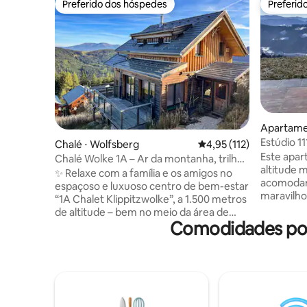
Preferido dos hóspedes
Preferid
Preferido dos hóspedes
Preferid
Apartame
Estúdio 1
Chalé ⋅ Wolfsberg
4,95 de uma avaliação m
4,95 (112)
hidroma
Este apar
Chalé Wolke 1A – Ar da montanha, trilhas
altitude 
e bem-estar
✨ Relaxe com a família e os amigos no
acomodar 
espaçoso e luxuoso centro de bem-estar
maravilho
“1A Chalet Klippitzwolke”, a 1.500 metros
pode des
de altitude – bem no meio da área de
terraço coberto. Ofer
Comodidades pop
trilhas e esqui de Klippitztörl. 🧖‍♂️ Área de
de hidrom
spa envidraçada com banheira de
cozinha e
hidromassagem e cabine de
forno, tor
infravermelho 🛏️ Pode acomodar até 10
até utensí
hóspedes (3 quartos de casal, 1 quarto
cozinha. 
com beliche, sofá-cama) 🧺 Lençóis e
madeira de pin
toalhas incluídos 🎿 Teleféricos a uma