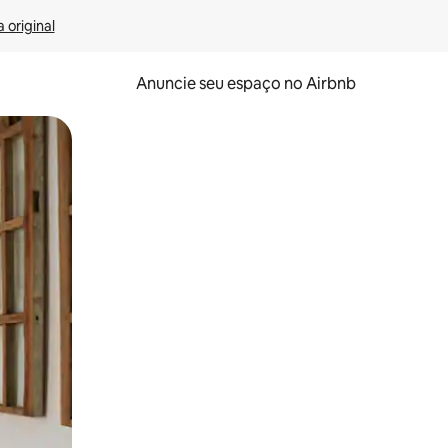
 original
Anuncie seu espaço no Airbnb
 deslizando o dedo na tela.