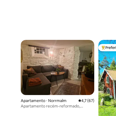
Prefe
Entre os
Apartamento ⋅ Norrmalm
4,7 de uma avaliação 
4,7 (67)
Apartamento recém-reformado,
aconchegante e central