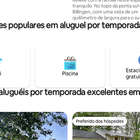
tranquilo. No topo da ponta sul
Billingen, com uma vista de um
quilômetro de largura para o su
s populares em aluguel por temporad
metros para Herrekvarnsbade
Simsjön, fica nossa casa de hó
recém-renovada. A tranquilidad
vistas e também as florestas p
de Billingen para caminhadas e
logo atrás da casa. Acomodaç
projetada com dois quartos ma
160 camas e um menor com u
Estac
beliche. A cozinha, bem como a
i
Piscina
gratui
estar com poltronas confortáve
Um terraço com toldo diretam
adjacente à entrada.
aluguéis por temporada excelentes e
Preferido dos hóspedes
Preferido dos hóspedes