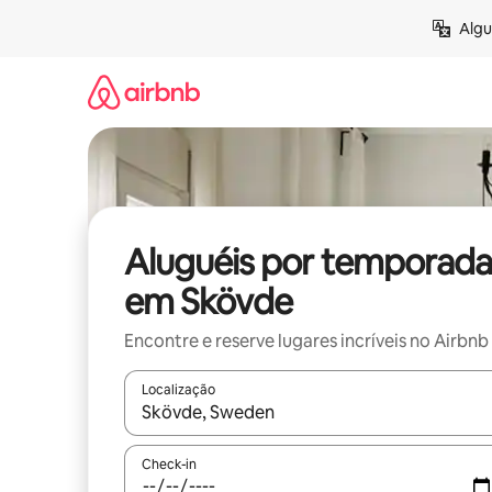
Pular
Algu
para
o
conteúdo
Aluguéis por temporada
em Skövde
Encontre e reserve lugares incríveis no Airbnb
Localização
Quando os resultados estiverem disponíveis, expl
Check-in