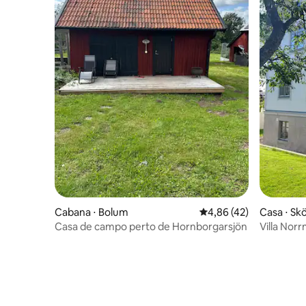
Cabana ⋅ Bolum
4,86 de uma avaliação 
4,86 (42)
Casa ⋅ Sk
Casa de campo perto de Hornborgarsjön
Villa Nor