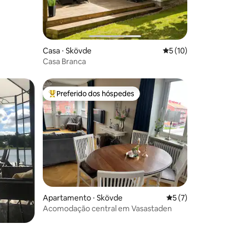
Casa ⋅ Skövde
5 de uma avaliação
5 (10)
Casa Branca
Preferido dos hóspedes
Entre os melhores preferidos dos hóspedes
Apartamento ⋅ Skövde
5 de uma avaliaçã
5 (7)
Acomodação central em Vasastaden