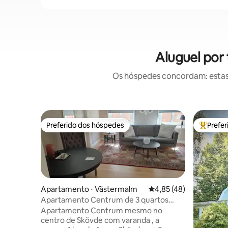
Aluguel por
Os hóspedes concordam: estas
Preferido dos hóspedes
Prefe
Preferido dos hóspedes
Entre os
Apartamento ⋅ Västermalm
4,85 de uma avaliação 
4,85 (48)
Apartamento Centrum de 3 quartos
100kvm+
Apartamento Centrum mesmo no
centro de Skövde com varanda , a