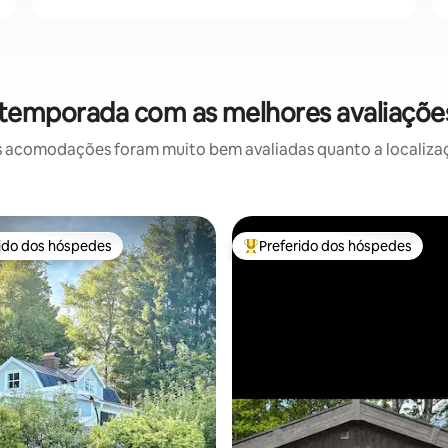
 temporada com as melhores avaliaçõ
 acomodações foram muito bem avaliadas quanto a localizaçã
rido dos hóspedes
Preferido dos hóspedes
 melhores preferidos dos hóspedes
Entre os melhores preferidos d
média de 5, 48 avaliações