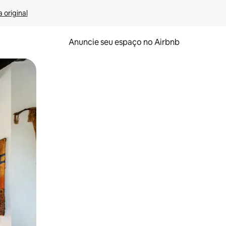
 original
Anuncie seu espaço no Airbnb
 deslizando o dedo na tela.