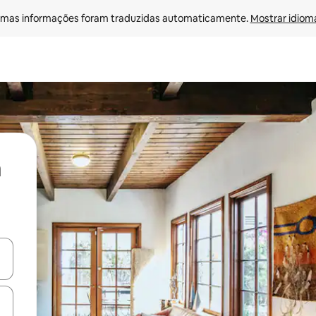
mas informações foram traduzidas automaticamente. 
Mostrar idioma
ore-os usando as seta para cima e para baixo do teclado ou tocando e