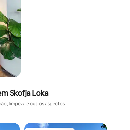
em Skofja Loka
o, limpeza e outros aspectos.
Apartame