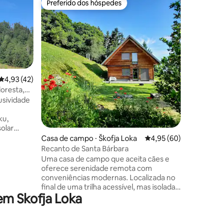
Preferido dos hóspedes
Prefe
Preferido dos hóspedes
Entre o
Casa de
Bem-vind
House, q
pequena v
Você vai 
minimali
aconcheg
naturais
4,93 de uma avaliação média de 5, 42 avaliações
4,93 (42)
um lugar 
loresta,
ções
lareira 
usividade
fáceis na
montanha
ku,
intocada ao redor. D
solar
chegar a 
enha. Água
Casa de campo ⋅ Škofja Loka
4,95 de uma avaliação
4,95 (60)
de Soča 
anho. Água
Recanto de Santa Bárbara
vindo e s
anderia,
Uma casa de campo que aceita cães e
auna estão
oferece serenidade remota com
conveniências modernas. Localizada no
vida
final de uma trilha acessível, mas isolada,
kno),
em Skofja Loka
nossa casa oferece vistas relaxantes
-mtb para
para você e seu parceiro relaxarem,
. Não é
trabalharem de forma criativa ou