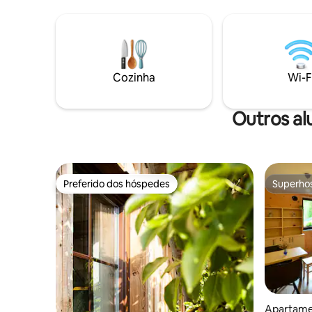
final da sua estadia.
proximida
Eslovênia. Estacionamento gratui
disponíve
Cozinha
Wi-F
Outros al
Preferido dos hóspedes
Superho
Preferido dos hóspedes
Superho
Apartamen