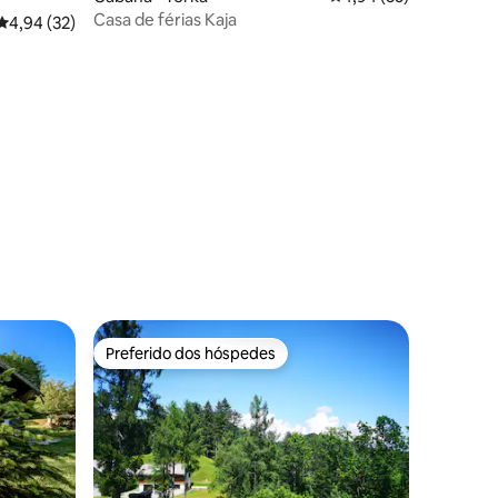
Casa de férias Kaja
4,94 de uma avaliação média de 5, 32 avaliações
4,94 (32)
Preferido dos hóspedes
Preferido dos hóspedes