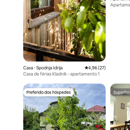
Apartamen
para dois
Casa ⋅ Spodnja Idrija
4,96 de uma avaliação 
4,96 (27)
Casa de férias Kladnik - apartamento 1
Preferido dos hóspedes
Superho
Preferido dos hóspedes
Superho