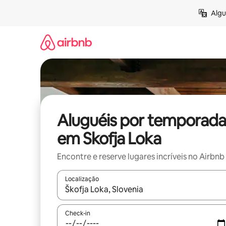
Pular
Algu
para
o
conteúdo
Aluguéis por temporada
em Skofja Loka
Encontre e reserve lugares incríveis no Airbnb
Localização
Quando os resultados estiverem disponíveis, expl
Check-in