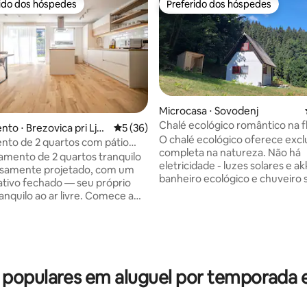
rido dos hóspedes
Preferido dos hóspedes
 melhores preferidos dos hóspedes
Preferido dos hóspedes
média de 5, 37 avaliações
Microcasa ⋅ Sovodenj
Chalé ecológico romântico na f
to ⋅ Brezovica pri Lju
5 de uma avaliação média de 5, 36 avalia
5 (36)
sauna, caminhada, bicicleta
O chalé ecológico oferece excl
to de 2 quartos com pátio
completa na natureza. Não há
perto de Liubliana
mento de 2 quartos tranquilo
eletricidade - luzes solares e ak
osamente projetado, com um
banheiro ecológico e chuveiro 
vativo fechado — seu próprio
(externo). Tem fogão a gás e l
uilo ao ar livre. Comece a
da chuva para lavar e tomar b
ando café do lado de fora ou
para cozinhar, eletricidade, lav
à noite depois de um dia de
chuveiro quente, banheiro e s
O apartamento está totalmente
na propriedade principal. É um ótimo
para uma estadia confortável e
lugar para relaxar e observar a 
selvagem (veado), esquiar (Cer
opulares em aluguel por temporada 
e Liubliana e perto da rodovia,
caminhar, andar de bicicleta (e
erfeita para explorar a região
alugar), visitar o vale de Soča,..
de à natureza nas