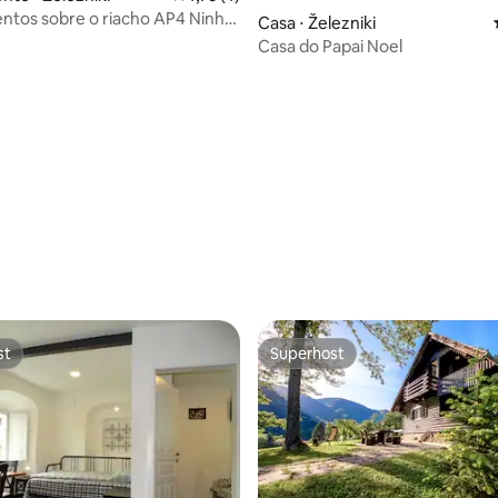
tos sobre o riacho AP4 Ninho
Casa ⋅ Železniki
Casa do Papai Noel
média de 5, 27 avaliações
st
Superhost
st
Superhost