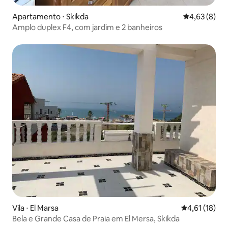
Apartamento ⋅ Skikda
4,63 de uma 
4,63 (8)
Amplo duplex F4, com jardim e 2 banheiros
Vila ⋅ El Marsa
4,61 de uma a
4,61 (18)
Bela e Grande Casa de Praia em El Mersa, Skikda