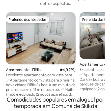
outros aspectos.
Preferido dos hóspedes
Preferido dos hó
Preferido dos hóspedes
Preferido dos hó
Apartamento ⋅ Sk
Excelente apartam
Apartamento ⋅ Filfila
4,9 de uma avaliação média de
4,9 (29)
✅ Apartamento na
Excelente apartamento com vista para o
Dark Skikda, a doi
mar
✅ Apartamento com vista para o mar na
parques de carro😍 ✅ Muito limp
nova cidade Filfila Skikda, a um minuto da
equipado (2 aparel
praia de carro e 11 minutos a pé. ✅ Muito
condicionado + aq
limpo e equipado (2 novos aparelhos de
polegadas + gelad
Comodidades populares em aluguel por
ar condicionado + aquecimento + TV +
lavar + micro-onda
geladeira + máquina de lavar + cozinha
temporada em Comuna de Skikda
equipada + cobert
equipada + micro-ondas + máquina de