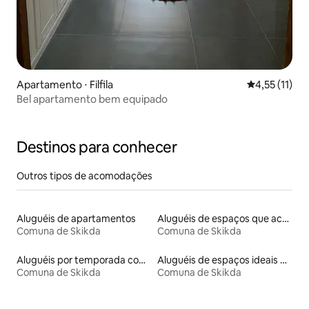
Apartamento ⋅ Filfila
4,55 de uma a
4,55 (11)
Bel apartamento bem equipado
Destinos para conhecer
Outros tipos de acomodações
Aluguéis de apartamentos
Aluguéis de espaços que aceitam animais de estimação
Comuna de Skikda
Comuna de Skikda
Aluguéis por temporada com acesso à praia
Aluguéis de espaços ideais para famílias
Comuna de Skikda
Comuna de Skikda