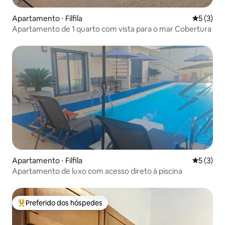
Apartamento ⋅ Filfila
5 de uma 
5 (3)
Apartamento de 1 quarto com vista para o mar Cobertura
Apartamento ⋅ Filfila
5 de uma 
5 (3)
Apartamento de luxo com acesso direto à piscina
Preferido dos hóspedes
Entre os melhores preferidos dos hóspedes