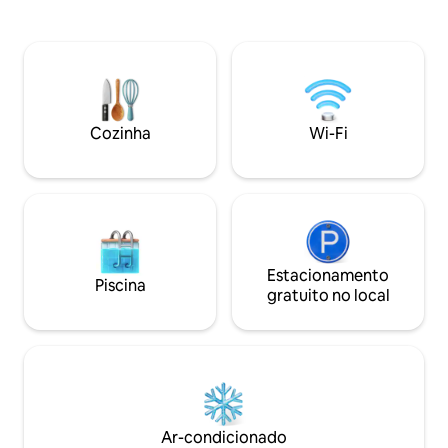
água quente + 10
café + cobertores renováveis + água
estacionamento seg
quente + fibra 120MB Wi-Fi +
Localizado em um 
estacionamento vigiado e outros...). ✅
todas as necessida
Localizado em uma área tranquila com
conveniência, resta
todas as necessidades: lojas de
Perto de Marina d 
conveniência, confeitaria...) ✅ Perto de
Tulip Hotel e Rusi
Marina d 'Or Water Park, Royal Tulip
Cozinha
Wi-Fi
Hotel e Rusica Park😍😍
Estacionamento
Piscina
gratuito no local
Ar-condicionado