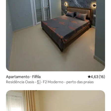
Apartamento ⋅ Filfila
4,63 de uma a
4,63 (16)
Residência Oasis - 5️ ⃣ - F2 Moderno - perto das praias