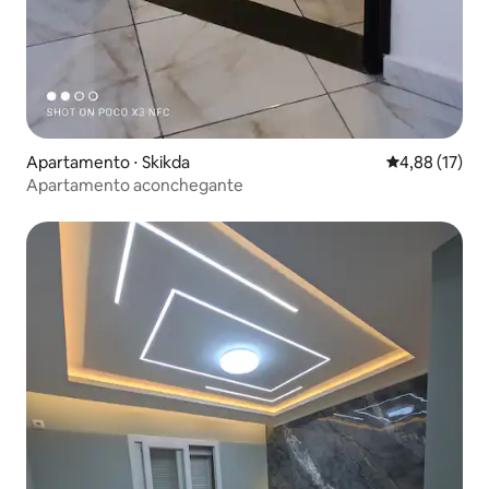
Apartamento ⋅ Skikda
4,88 de uma a
4,88 (17)
Apartamento aconchegante