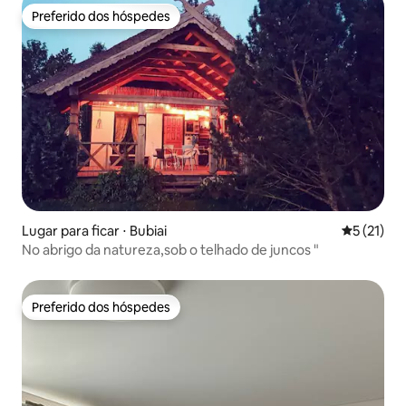
Preferido dos hóspedes
Preferido dos hóspedes
Lugar para ficar ⋅ Bubiai
5 de uma a
5 (21)
No abrigo da natureza,sob o telhado de juncos "
Preferido dos hóspedes
Preferido dos hóspedes