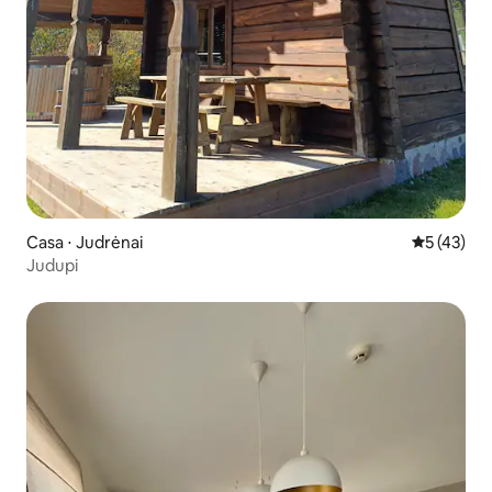
Casa ⋅ Judrėnai
5 de uma a
5 (43)
Judupi