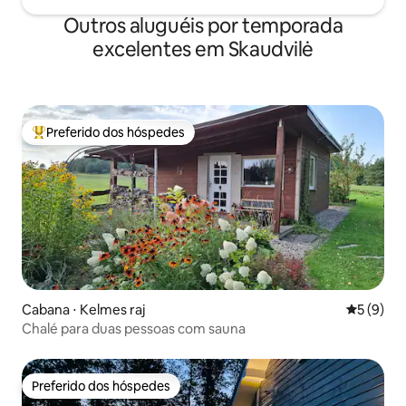
Outros aluguéis por temporada
excelentes em Skaudvilė
Preferido dos hóspedes
Entre os melhores preferidos dos hóspedes
Cabana ⋅ Kelmes raj
5 de uma 
5 (9)
Chalé para duas pessoas com sauna
Preferido dos hóspedes
Preferido dos hóspedes