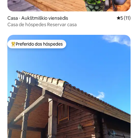
Casa ⋅ Aukštmiškio viensėdis
5 de uma a
5 (11)
Casa de hóspedes Reservar casa
Preferido dos hóspedes
Entre os melhores preferidos dos hóspedes