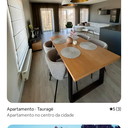
Apartamento ⋅ Tauragė
5 de uma 
5 (3)
Apartamento no centro da cidade