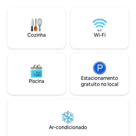
fins de semana, o 
brilhante será o espaço perfeito onde
Tytuvėnai na vizi
você pode se aconchegar por alguns
alma com concerto
dias ou mais. A cozinha está totalmente
internacional. Idea
equipada com todos os
casais, família co
eletrodomésticos necessários, bem
Há várias trilhas c
como pratos e utensílios.
Cozinha
Wi-Fi
proximidades para
Estacionamento
Piscina
gratuito no local
Ar-condicionado