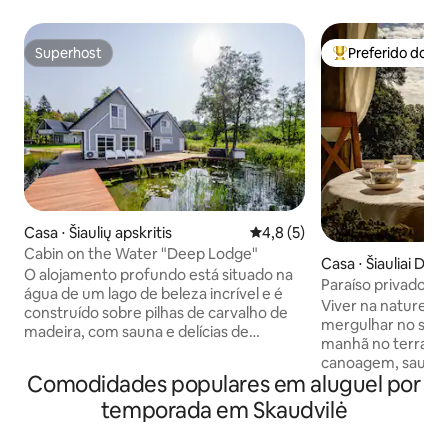
Superhost
Preferido dos 
Superhost
Entre os melhore
Casa ⋅ Šiaulių apskritis
4,8 de uma avaliação média d
4,8 (5)
Cabin on the Water "Deep Lodge"
Casa ⋅ Šiauliai Dist
O alojamento profundo está situado na
ality
Paraíso privado no
água de um lago de beleza incrível e é
Viver na natureza,
construído sobre pilhas de carvalho de
mergulhar no silên
madeira, com sauna e delícias de
manhã no terraço
banheira de hidromassagem. Para sua
canoagem, sauna 
estadia com sua família ou pequena
Comodidades populares em aluguel por
de bétula real, pes
companhia de amigos. Nos quartos você
cogumelos, um esc
temporada em Skaudvilė
vai encontrar itens de higiene
lado de fora - um 
necessários, secadores de cabelo. A sala
acolhedor com um
de estar mobiliada contemporânea