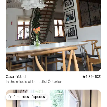
Casa ⋅ Ystad
4,89 de uma av
4,89 (102)
In the middle of beautiful Österlen
Preferido dos hóspedes
Preferido dos hóspedes