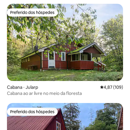
Preferido dos hóspedes
Preferido dos hóspedes
Cabana ⋅ Jularp
4,87 de uma av
4,87 (109)
Cabana ao ar livre no meio da floresta
Preferido dos hóspedes
Preferido dos hóspedes