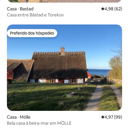
Casa ⋅ Bastad
4,98 de uma a
4,98 (62)
Casa entre Båstad e Torekov
Preferido dos hóspedes
Preferido dos hóspedes
Casa ⋅ Mölle
4,97 de uma a
4,97 (99)
Bela casa à beira-mar em MÖLLE