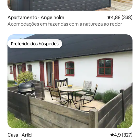
Apartamento ⋅ Ängelholm
4,88 de uma ava
4,88 (338)
Acomodações em fazendas com a natureza ao redor
Preferido dos hóspedes
Preferido dos hóspedes
Casa ⋅ Arild
4,9 de uma av
4,9 (327)