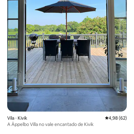
Vila ⋅ Kivik
4,98 de uma a
4,98 (62)
A Äppelbo Villa no vale encantado de Kivik