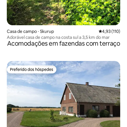
Casa de campo ⋅ Skurup
4,93 de uma av
4,93 (110)
Adorável casa de campo na costa sul a 3,5 km do mar
Acomodações em fazendas com terraço
Preferido dos hóspedes
Preferido dos hóspedes