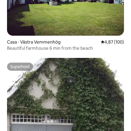
Casa ⋅ Västra Vemmenhög
4,87 de uma av
4,87 (100)
Beautiful farmhouse 6 min from the beach
Superhost
Superhost