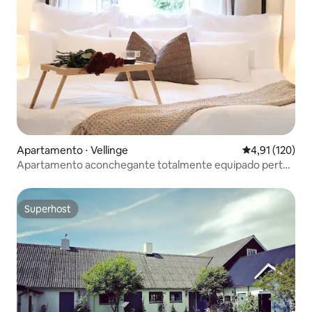
Apartamento ⋅ Vellinge
4,91 de uma av
4,91 (120)
Apartamento aconchegante totalmente equipado perto
de Malmo Copenhagen
Superhost
Superhost