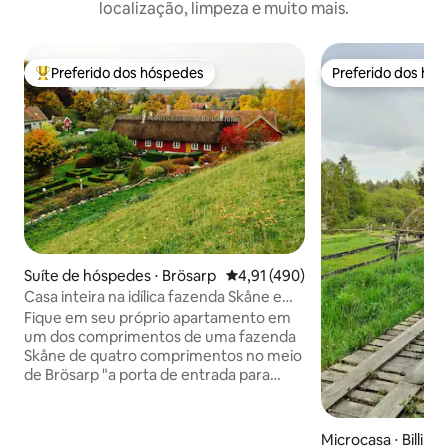
localização, limpeza e muito mais.
Preferido dos hóspedes
Preferido dos hó
Entre os melhores preferidos dos hóspedes
Preferido dos hó
Suíte de hóspedes ⋅ Brösarp
4,91 de uma avaliação média de 
4,91 (490)
Casa inteira na idílica fazenda Skåne em
Brösarp
Fique em seu próprio apartamento em
um dos comprimentos de uma fazenda
Skåne de quatro comprimentos no meio
de Brösarp "a porta de entrada para
Österlen". Proximidade imediata de
todos os confortos da aldeia. Aqui você
terá uma boa estadia em dois quartos e
Microcasa ⋅ Billing