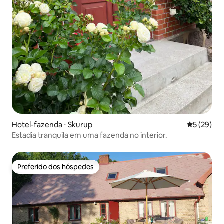
Hotel-fazenda ⋅ Skurup
5 de uma a
5 (29)
Estadia tranquila em uma fazenda no interior.
Preferido dos hóspedes
Preferido dos hóspedes