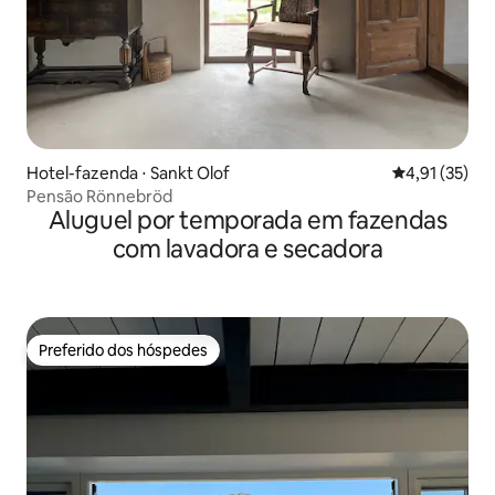
Hotel-fazenda ⋅ Sankt Olof
4,91 de uma a
4,91 (35)
Pensão Rönnebröd
Aluguel por temporada em fazendas
com lavadora e secadora
Preferido dos hóspedes
Preferido dos hóspedes