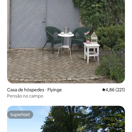
Casa de hóspedes ⋅ Flyinge
4,86 de uma av
4,86 (221)
Pensão no campo
Superhost
Superhost