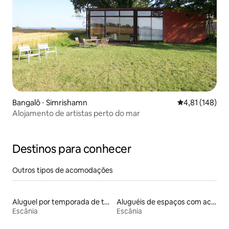
Bangalô ⋅ Simrishamn
4,81 de uma av
4,81 (148)
Alojamento de artistas perto do mar
Destinos para conhecer
Outros tipos de acomodações
Aluguel por temporada de tendas
Aluguéis de espaços com acesso direto a pistas de esqui
Escânia
Escânia