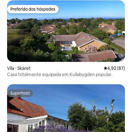
Preferido dos hóspedes
Preferido dos hóspedes
Vila ⋅ Skäret
4,92 de uma a
4,92 (87)
Casa totalmente equipada em Kullabygden popular.
Superhost
Superhost