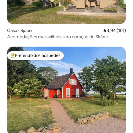
Casa ⋅ Sjobo
4,94 de uma av
4,94 (101)
Acomodações maravilhosas no coração de Skåne
Preferido dos hóspedes
Entre os melhores preferidos dos hóspedes