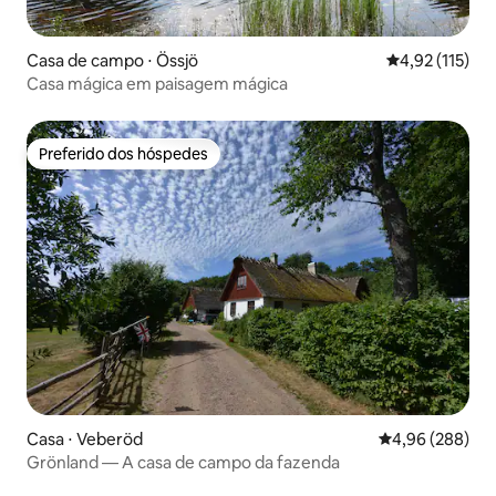
Casa de campo ⋅ Össjö
4,92 de uma av
4,92 (115)
Casa mágica em paisagem mágica
Preferido dos hóspedes
Preferido dos hóspedes
Casa ⋅ Veberöd
4,96 de uma ava
4,96 (288)
Grönland — A casa de campo da fazenda