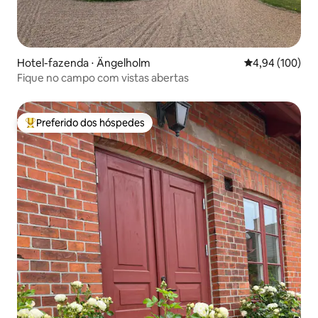
Hotel-fazenda ⋅ Ängelholm
4,94 de uma av
4,94 (100)
Fique no campo com vistas abertas
Preferido dos hóspedes
Entre os melhores preferidos dos hóspedes