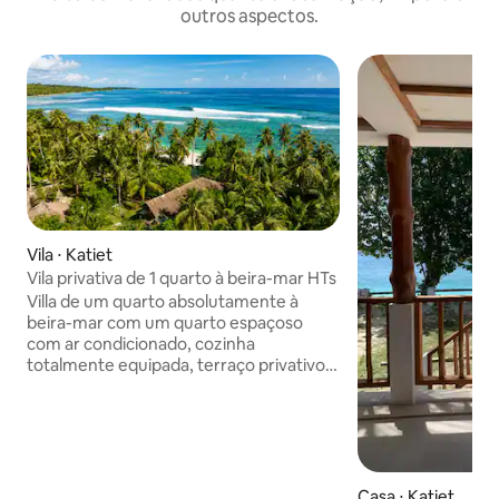
outros aspectos.
Vila ⋅ Katiet
Vila privativa de 1 quarto à beira-mar HTs
Villa de um quarto absolutamente à
beira-mar com um quarto espaçoso
com ar condicionado, cozinha
totalmente equipada, terraço privativo,
escrivaninha e Wi-Fi Starlink ilimitado.
Desfrute de um banheiro privativo ao ar
livre com água quente e de um chuveiro
externo cercado por jardins tropicais.
Combinando conforto moderno com o
design tradicional de Mentawai, a villa
Casa ⋅ Katiet