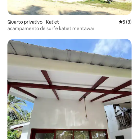
Quarto privativo ⋅ Katiet
5 de uma 
5 (3)
acampamento de surfe katiet mentawai