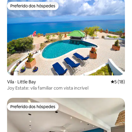
Preferido dos hóspedes
Preferido dos hóspedes
Vila ⋅ Little Bay
5 de uma a
5 (18)
Joy Estate: vila familiar com vista incrível
Preferido dos hóspedes
Preferido dos hóspedes