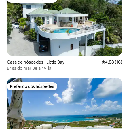
Preferido dos hóspedes
Casa de hóspedes ⋅ Little Bay
4,88 de uma a
4,88 (16)
Brisa do mar Belair villa
Preferido dos hóspedes
Preferido dos hóspedes