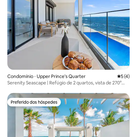
Condomínio ⋅ Upper Prince's Quarter
5 de uma 
5 (4)
Serenity Seascape | Refúgio de 2 quartos, vista de 270°
para o mar
Preferido dos hóspedes
Preferido dos hóspedes