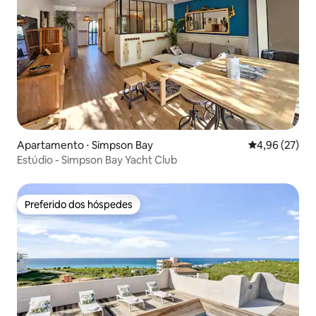
Apartamento ⋅ Simpson Bay
4,96 de uma a
4,96 (27)
Estúdio - Simpson Bay Yacht Club
Preferido dos hóspedes
Preferido dos hóspedes