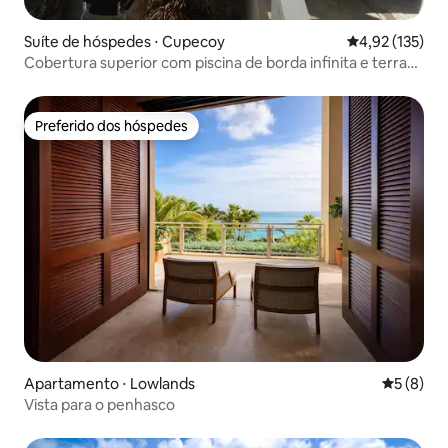
Suíte de hóspedes ⋅ Cupecoy
4,92 de uma av
4,92 (135)
Cobertura superior com piscina de borda infinita e terraço
com vista panorâmica
Preferido dos hóspedes
Preferido dos hóspedes
Apartamento ⋅ Lowlands
5 de uma 
5 (8)
Vista para o penhasco