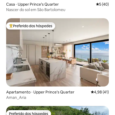
Casa ⋅ Upper Prince's Quarter
5 de uma a
5 (40)
Nascer do sol em São Bartolomeu
Preferido dos hóspedes
Entre os melhores preferidos dos hóspedes
Apartamento ⋅ Upper Prince's Quarter
4,98 de uma a
4,98 (41)
Aman_Aria
Preferido dos hóspedes