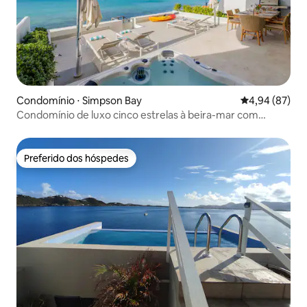
Condomínio ⋅ Simpson Bay
4,94 de uma a
4,94 (87)
Condomínio de luxo cinco estrelas à beira-mar com
banheira de hidromassagem privativa
Preferido dos hóspedes
Preferido dos hóspedes