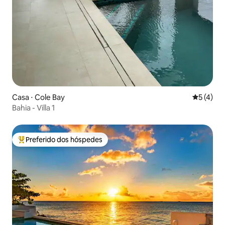
Casa ⋅ Cole Bay
5 de uma 
5 (4)
Bahia - Villa 1
Preferido dos hóspedes
Entre os melhores preferidos dos hóspedes