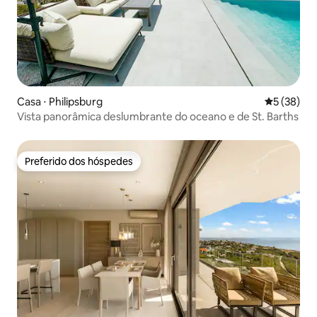
Casa ⋅ Philipsburg
5 de uma a
5 (38)
Vista panorâmica deslumbrante do oceano e de St. Barths
Preferido dos hóspedes
Preferido dos hóspedes