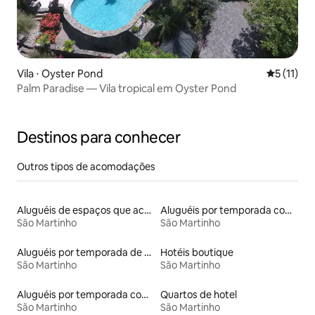
Vila ⋅ Oyster Pond
5 de uma a
5 (11)
Palm Paradise — Vila tropical em Oyster Pond
Destinos para conhecer
Outros tipos de acomodações
Aluguéis de espaços que aceitam animais de estimação
Aluguéis por temporada com acesso ao lago
São Martinho
São Martinho
Aluguéis por temporada de acomodações de luxo
Hotéis boutique
São Martinho
São Martinho
Aluguéis por temporada com acesso à praia
Quartos de hotel
São Martinho
São Martinho