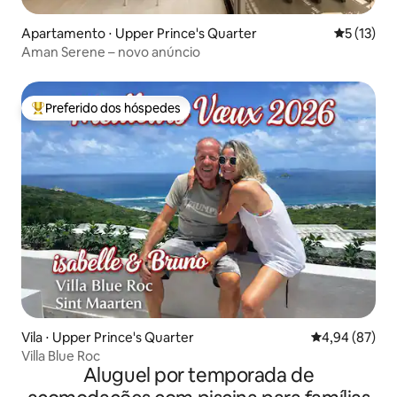
Apartamento ⋅ Upper Prince's Quarter
5 de uma a
5 (13)
Aman Serene – novo anúncio
Preferido dos hóspedes
Entre os melhores preferidos dos hóspedes
Vila ⋅ Upper Prince's Quarter
4,94 de uma a
4,94 (87)
Villa Blue Roc
Aluguel por temporada de