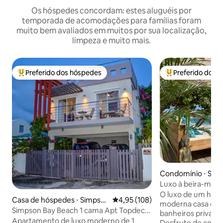
Os hóspedes concordam: estes aluguéis por
temporada de acomodações para famílias foram
muito bem avaliados em muitos por sua localização,
limpeza e muito mais.
Preferido dos hóspedes
Preferido dos 
Entre os melhores preferidos dos hóspedes
Entre os melhore
Condomínio ⋅ Sim
Luxo à beira-mar
tudo! 😍🤩😍
O luxo de um hotel
Casa de hóspedes ⋅ Simpso
4,95 de uma avaliação média de 
4,95 (108)
moderna casa de p
n Bay
Simpson Bay Beach 1 cama Apt Topdeck.
banheiros privativ
Vista para o mar
Apartamento de luxo moderno de 1
Desfrute de cozin