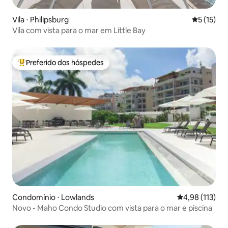
Vila ⋅ Philipsburg
5 de uma a
5 (15)
Vila com vista para o mar em Little Bay
Preferido dos hóspedes
Entre os melhores preferidos dos hóspedes
Condomínio ⋅ Lowlands
4,98 de uma av
4,98 (113)
Novo - Maho Condo Studio com vista para o mar e piscina