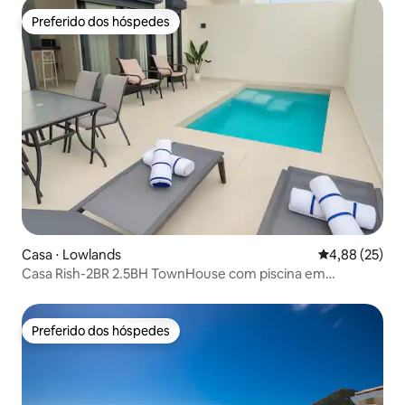
Preferido dos hóspedes
Preferido dos hóspedes
Casa ⋅ Lowlands
4,88 de uma a
4,88 (25)
Casa Rish-2BR 2.5BH TownHouse com piscina em
Cupecoy
Preferido dos hóspedes
Preferido dos hóspedes