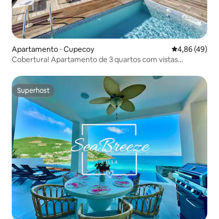
Apartamento ⋅ Cupecoy
4,86 de uma a
4,86 (49)
Cobertura! Apartamento de 3 quartos com vistas
deslumbrantes!
Superhost
Superhost