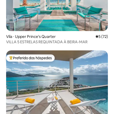
Vila ⋅ Upper Prince's Quarter
5 de uma a
5 (72)
VILLA 5 ESTRELAS REQUINTADA À BEIRA-MAR
Preferido dos hóspedes
Entre os melhores preferidos dos hóspedes