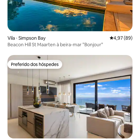
Vila ⋅ Simpson Bay
4,97 de uma a
4,97 (89)
Beacon Hill St Maarten à beira-mar "Bonjour"
Preferido dos hóspedes
Preferido dos hóspedes