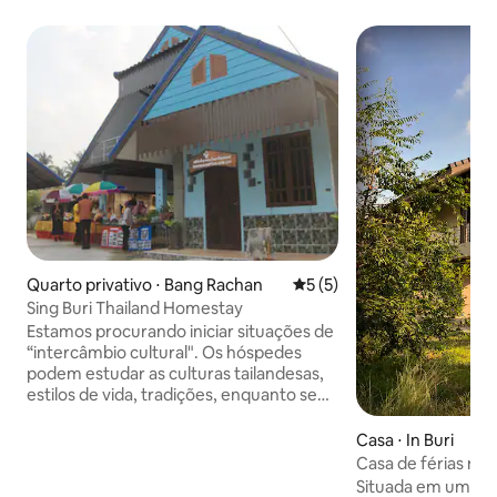
Quarto privativo ⋅ Bang Rachan
5 de uma avaliação média d
5 (5)
Sing Buri Thailand Homestay
Estamos procurando iniciar situações de
“intercâmbio cultural". Os hóspedes
podem estudar as culturas tailandesas,
estilos de vida, tradições, enquanto se
hospedam e se envolvem com o
cotidiano dos aldeões. Apenas fora da
Casa ⋅ In Buri
região de Singburi (Tailândia Central).
Casa de férias na 
Sing Buri fica a 142 km ao norte de
Situada em um can