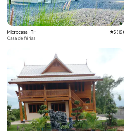
Microcasa ⋅ TH
5 de uma a
5 (19)
Casa de férias