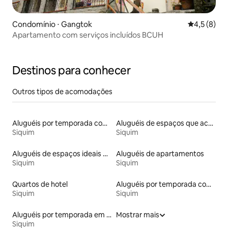
Condomínio ⋅ Gangtok
4,5 de uma 
4,5 (8)
Apartamento com serviços incluídos BCUH
Destinos para conhecer
Outros tipos de acomodações
Aluguéis por temporada com café da manhã
Aluguéis de espaços que aceitam animais de estimação
Siquim
Siquim
Aluguéis de espaços ideais para famílias
Aluguéis de apartamentos
Siquim
Siquim
Quartos de hotel
Aluguéis por temporada com acesso ao lago
Siquim
Siquim
Aluguéis por temporada em hotéis-fazenda
Mostrar mais
Siquim