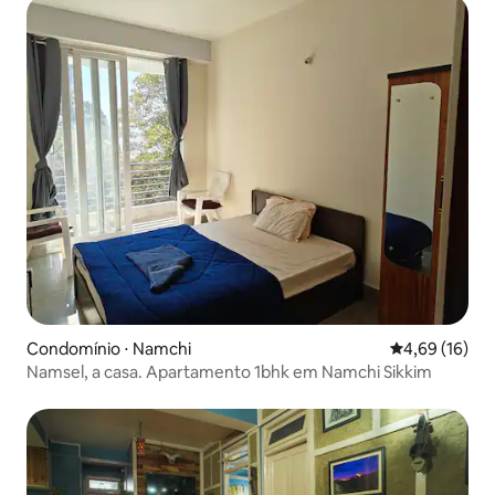
Condomínio ⋅ Namchi
4,69 de uma a
4,69 (16)
Namsel, a casa. Apartamento 1bhk em Namchi Sikkim