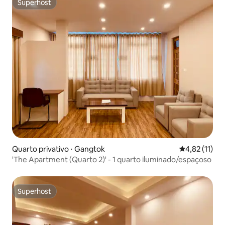
Superhost
Superhost
Quarto privativo ⋅ Gangtok
4,82 de uma a
4,82 (11)
'The Apartment (Quarto 2)' - 1 quarto iluminado/espaçoso
Superhost
Superhost