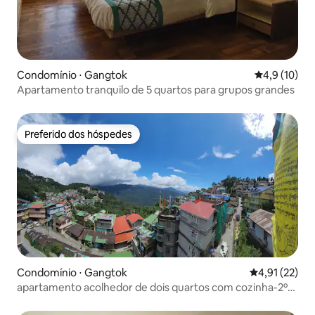
Condomínio ⋅ Gangtok
4,9 de uma a
4,9 (10)
Apartamento tranquilo de 5 quartos para grupos grandes
Preferido dos hóspedes
Preferido dos hóspedes
Condomínio ⋅ Gangtok
4,91 de uma a
4,91 (22)
apartamento acolhedor de dois quartos com cozinha-2º
andar