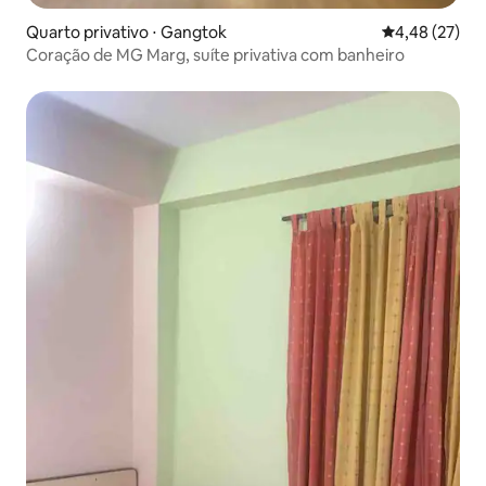
Quarto privativo ⋅ Gangtok
4,48 de uma a
4,48 (27)
Coração de MG Marg, suíte privativa com banheiro