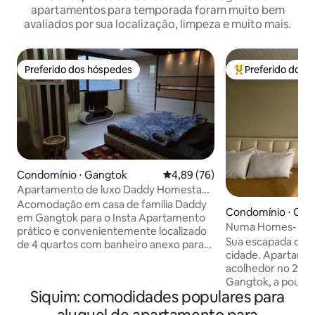
apartamentos para temporada foram muito bem
avaliados por sua localização, limpeza e muito mais.
Preferido dos hóspedes
Preferido dos 
Preferido dos hóspedes
Entre os melhore
Condomínio ⋅ Gangtok
4,89 de uma avaliação média de
4,89 (76)
Apartamento de luxo Daddy Homestay
perto de Mg Marg 4 Bhk
Acomodação em casa de família Daddy
Condomínio ⋅ Gan
em Gangtok para o Insta Apartamento
Numa Homes- Sua 
prático e convenientemente localizado
de Gangtok
Sua escapada case
de 4 quartos com banheiro anexo para
cidade. Apartamen
uma estadia confortável. Apartamento
acolhedor no 2º a
de luxo totalmente interior projetado.
Gangtok, a pouco
Zelador disponível para cozinhar
Siquim: comodidades populares para
Com cafés, restau
alimentos. Você também pode desfrutar
eletrônicos a um m
de cozinha auto-suficiente é totalmente