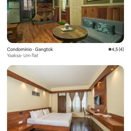
Condomínio ⋅ Gangtok
4,5 de uma 
4,5 (4)
Yaaksa- Um flat