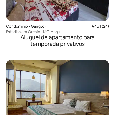
Condomínio ⋅ Gangtok
4,71 de uma a
4,71 (24)
Estadias em Orchid - MG Marg
Aluguel de apartamento para
temporada privativos