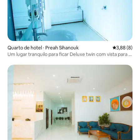
Quarto de hotel ⋅ Preah Sihanouk
3,88 de uma 
3,88 (8)
Um lugar tranquilo para ficar Deluxe twin com vista para o
mar