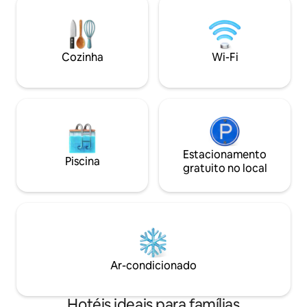
para o mar 2. Todas as roupas de cama
compartilham e 
são tecidos de algodão natural
romântica. Desfru
importados de alta qualidade,
privativa, instala
proporcionando a você um ambiente de
aquáticos e ativi
Cozinha
Wi-Fi
dormir saudável, confortável e limpo, e
com snorkel, merg
os colchões são projetados com ciências
humanas orientais para eliminar
rapidamente a fadiga. 3. Cada quarto
está equipado com um cofre, uma
pequena geladeira, uma chaleira e uma
TV para procurar canais de TV chineses.
Instalações de quartos convenientes
Estacionamento
Piscina
certamente farão você se sentir
gratuito no local
confortável.Chinelos e secador de
cabelo no banheiro, abastecimento de
água quente 24 horas, para que você
possa aproveitar sua experiência de
banho 4. O hotel oferece café da manhã
e serviços chineses. O logotipo do hotel
fica em chinês e inglês, e cada andar
Ar-condicionado
está equipado com um intérprete para
você se sentir em casa. 5. Entrega de
lavanderia, traslado do aeroporto,
Hotéis ideais para famílias