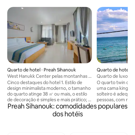
Quarto de hotel ⋅ Preah Sihanouk
Quarto de hotel ⋅
West Hanukk Center pelas montanhas e
Quarto de luxo c
pelo mar/Recepcionista chinesa 24
solteiro no Blue 
Cinco destaques do hotel 1. Estilo de
O quarto twin del
horas/Café da manhã
design minimalista moderno, o tamanho
uma cama king-si
grátis/Estacionamento gratuito 270
do quarto atinge 38 ㎡ ou mais, o estilo
solteiro é adequad
graus Seaview Luz Quarto com cama de
de decoração é simples e mais prático; o
pessoas, com rou
luxo
Preah Sihanouk: comodidades populares
hotel está localizado no meio da colina, a
e comodidades mo
cidade tem uma vista noturna
condicionado, chal
dos hotéis
desobstruída, todos os quartos têm uma
e máquina de chá e
grande varanda, janelas panorâmicas do
Grandes janelas p
chão ao teto, alguns tipos de quartos
deslumbrantes par
podem desfrutar de vistas imbatíveis
perfeitas para ami