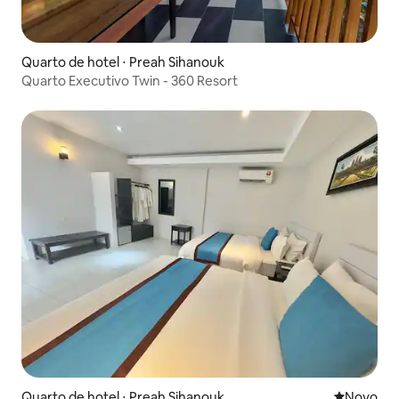
Quarto de hotel ⋅ Preah Sihanouk
Quarto Executivo Twin - 360 Resort
Quarto de hotel ⋅ Preah Sihanouk
Novo lugar
Novo