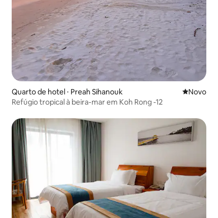
Quarto de hotel ⋅ Preah Sihanouk
Novo lugar
Novo
Refúgio tropical à beira-mar em Koh Rong -12