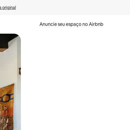
 original
Anuncie seu espaço no Airbnb
 deslizando o dedo na tela.