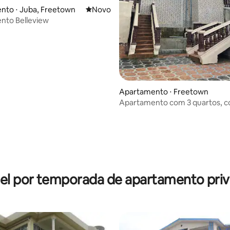
nto ⋅ Juba, Freetown
Novo lugar para ficar
Novo
nto Belleview
Apartamento ⋅ Freetown
Apartamento com 3 quartos, 
luz/energia solar e água.
el por temporada de apartamento priv