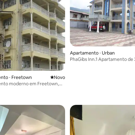
Apartamento ⋅ Urban
PhaGibs Inn.1 Apartamento de 
totalmente mobiliado
nto ⋅ Freetown
Novo lugar para ficar
Novo
nto moderno em Freetown,
4h, Wi-Fi, segurança