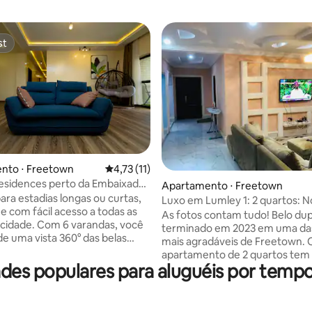
st
st
nto ⋅ Freetown
4,73 de uma avaliação média de 5, 11 avalia
4,73 (11)
esidences perto da Embaixada
média de 5, 26 avaliações
Apartamento ⋅ Freetown
ara estadias longas ou curtas,
Luxo em Lumley 1: 2 quartos: 
e com fácil acesso a todas as
mais baixo!
As fotos contam tudo! Belo du
 cidade. Com 6 varandas, você
terminado em 2023 em uma da
de uma vista 360° das belas
mais agradáveis de Freetown. 
 redor, perfeito para café da
apartamento de 2 quartos tem
ôr do sol à noite. Seja para
des populares para aluguéis por tem
king size em ambos os quartos 
s luzes da cidade à noite ou as
banheiros completos. Iluminaç
anquilas durante o dia, este é o
destaque e tetos artesanais ad
eito para relaxar e curtir a brisa.
singularidade. Wi-Fi, ar condici