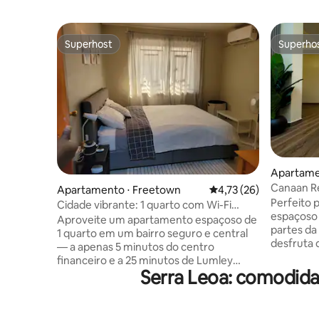
Superhost
Superho
Superhost
Superho
Apartame
Canaan R
Apartamento ⋅ Freetown
4,73 de uma avaliação 
4,73 (26)
dos EUA
Perfeito p
Cidade vibrante: 1 quarto com Wi-Fi
espaçoso 
grátis, ar-condicionado e energia 24h
Aproveite um apartamento espaçoso de
partes da
1 quarto em um bairro seguro e central
desfruta 
— a apenas 5 minutos do centro
colinas ao
financeiro e a 25 minutos de Lumley
manhã ou p
Serra Leoa: comodida
Beach. Este flat oferece entrada
apreciar a
privativa. Energia solar de reserva:
colinas tr
mantenha-se conectado com luzes e
local perf
carregamento durante quedas de