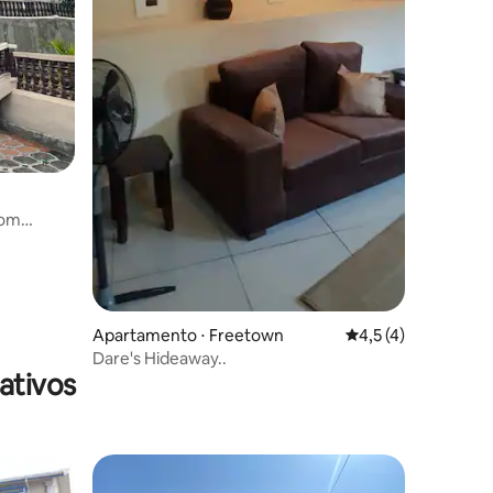
com
Apartamento ⋅ Freetown
4,5 de uma avaliaçã
4,5 (4)
Dare's Hideaway..
ativos