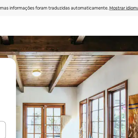
mas informações foram traduzidas automaticamente. 
Mostrar idioma
ore-os usando as seta para cima e para baixo do teclado ou tocando e