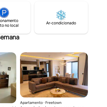
olares
menos de 100m do portão ou mais 100m
 note que
descendo a colina está a movimentada
Regent Rd, Lumley. No entanto, este
dias por
apartamento é tranquilo, com um riacho
ionamento
a devido
na estação chuvosa.
Ar-condicionado
to no local
clui
 no local,
 semana
Apartamento ⋅ Freetown