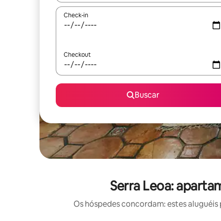
Check-in
Checkout
Buscar
Serra Leoa: aparta
Os hóspedes concordam: estes aluguéis 