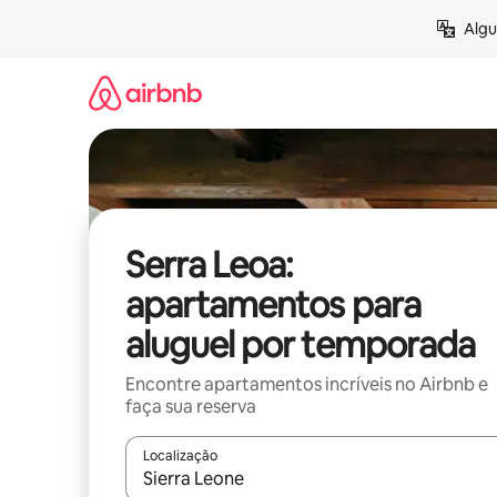
Pular
Algu
para
o
conteúdo
Serra Leoa:
apartamentos para
aluguel por temporada
Encontre apartamentos incríveis no Airbnb e
faça sua reserva
Localização
Quando os resultados estiverem disponíveis, expl